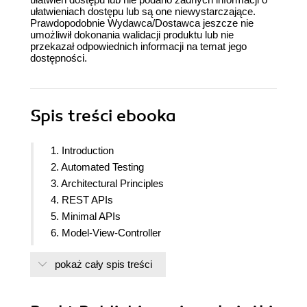
ułatwieniach dostępu lub są one niewystarczające.
Prawdopodobnie Wydawca/Dostawca jeszcze nie
umożliwił dokonania walidacji produktu lub nie
przekazał odpowiednich informacji na temat jego
dostępności.
Spis treści
ebooka
1. Introduction
2. Automated Testing
3. Architectural Principles
4. REST APIs
5. Minimal APIs
6. Model-View-Controller
7. Strategy, Abstract Factory, and Singleton
pokaż cały spis treści
Design Patterns
8. Dependency Injection
9. Application Configuration and the Options