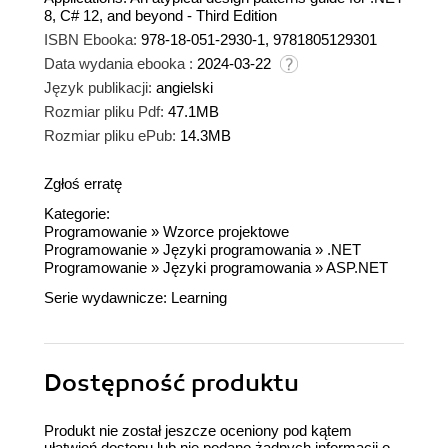
8, C# 12, and beyond - Third Edition
ISBN Ebooka:
978-18-051-2930-1, 9781805129301
Data wydania ebooka :
2024-03-22
Język publikacji:
angielski
Rozmiar pliku Pdf:
47.1MB
Rozmiar pliku ePub:
14.3MB
Zgłoś erratę
Kategorie:
Programowanie
»
Wzorce projektowe
Programowanie
»
Języki programowania
»
.NET
Programowanie
»
Języki programowania
»
ASP.NET
Serie wydawnicze:
Learning
Dostępność produktu
Produkt nie został jeszcze oceniony pod kątem
ułatwień dostępu lub nie podano żadnych informacji o