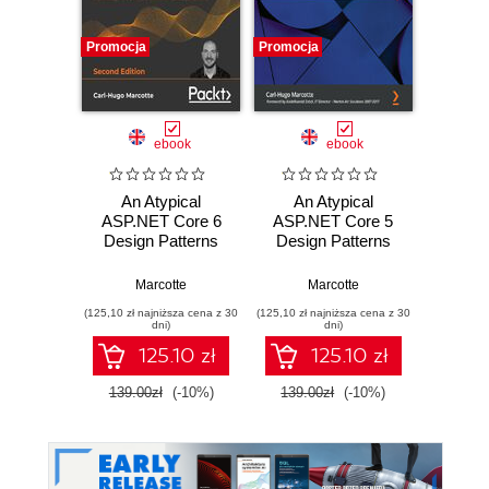
Promocja
Promocja
Promocj
ebook
ebook
ksią
An Atypical
An Atypical
C#. R
ASP.NET Core 6
ASP.NET Core 5
Wy
Design Patterns
Design Patterns
Guide. A SOLID
Guide. A SOLID
Andrew 
adventure into
adventure into
Marcotte
Marcotte
architectural
architectural
(125,10 zł najniższa cena z 30
(125,10 zł najniższa cena z 30
(84,50 zł naj
principles and
principles, design
dni)
dni)
design patterns
patterns, .NET 5,
125.10 zł
125.10 zł
using .NET 6 and
and C#
C# 10 - Second
139.00zł
(-10%)
139.00zł
(-10%)
169.0
Edition