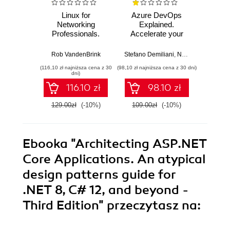
Linux for
Azure DevOps
Machi
Networking
Explained.
for T
Professionals.
Accelerate your
with 
Strengthen your
cloud-native
Python 
networking and
software
predict
Rob VandenBrink
Stefano Demiliani
,
Nemanja Jovic
,
Ben
Ami
security efforts with
development with
anom
(116,10 zł najniższa cena z 30
(98,10 zł najniższa cena z 30 dni)
(125,10 zł 
Linux - Second
Azure DevOps for
state
dni)
Edition
Cloud Excellence -
machi
116.10 zł
98.10 zł
Second Edition
method
E
129.00zł
(-10%)
109.00zł
(-10%)
139.0
Ebooka
"Architecting ASP.NET
Core Applications. An atypical
design patterns guide for
.NET 8, C# 12, and beyond -
Third Edition"
przeczytasz na: