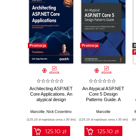
Promocja
Promocja
B
P
ebook
ebook
Architecting ASP.NET
An Atypical ASP.NET
Core Applications. An
Core 5 Design
atypical design
Patterns Guide. A
patterns guide for
SOLID adventure into
.NET 8, C# 12, and
architectural
Marcotte
,
Nick Cosentino
Marcotte
beyond - Third Edition
principles, design
(125,10 zł najniższa cena z 30 dni)
(125,10 zł najniższa cena z 30 dni)
(6
patterns, .NET 5, and
C#
125.10 zł
125.10 zł