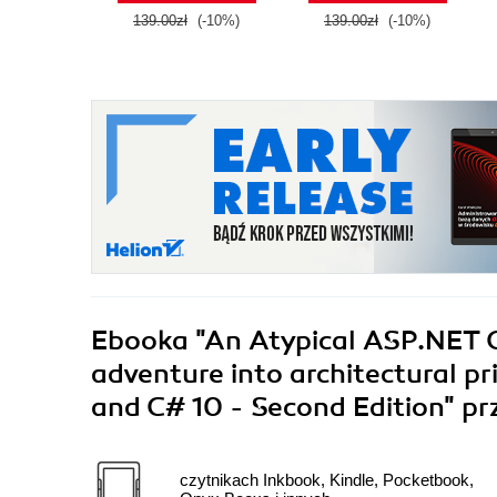
139.00zł
(-10%)
139.00zł
(-10%)
Ebooka
"An Atypical ASP.NET C
adventure into architectural pr
and C# 10 - Second Edition"
pr
czytnikach Inkbook, Kindle, Pocketbook,