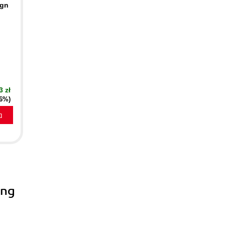
ign
3 zł
16%)
a
ing