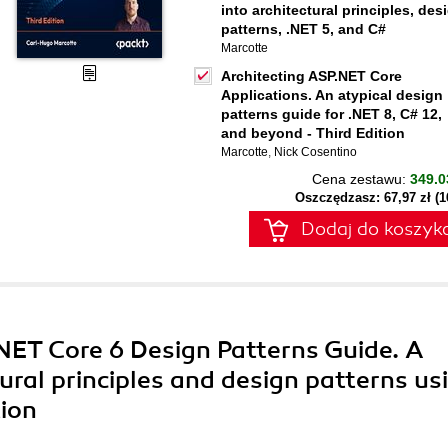
into architectural principles, des
patterns, .NET 5, and C#
Marcotte
Architecting ASP.NET Core
Applications. An atypical design
patterns guide for .NET 8, C# 12,
and beyond - Third Edition
Marcotte
,
Nick Cosentino
Cena zestawu:
349.0
Oszczędzasz: 67,97 zł (
Dodaj do koszyk
NET Core 6 Design Patterns Guide. A
ural principles and design patterns us
tion