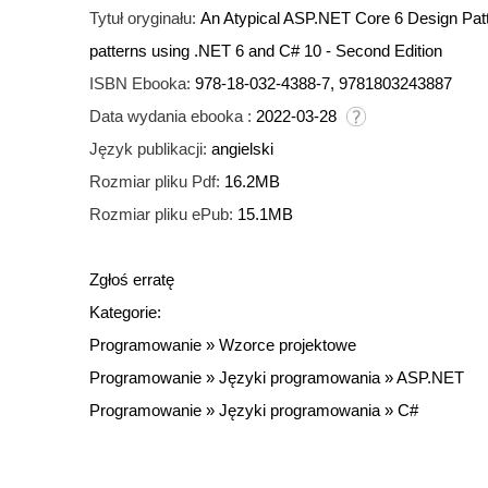
Tytuł oryginału:
An Atypical ASP.NET Core 6 Design Patte
patterns using .NET 6 and C# 10 - Second Edition
ISBN Ebooka:
978-18-032-4388-7, 9781803243887
Data wydania ebooka :
2022-03-28
Język publikacji:
angielski
Rozmiar pliku Pdf:
16.2MB
Rozmiar pliku ePub:
15.1MB
Zgłoś erratę
Kategorie:
Programowanie
»
Wzorce projektowe
Programowanie
»
Języki programowania
»
ASP.NET
Programowanie
»
Języki programowania
»
C#