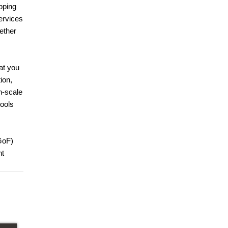
pping
ervices
gether
at you
ion,
n-scale
tools
(GoF)
nt