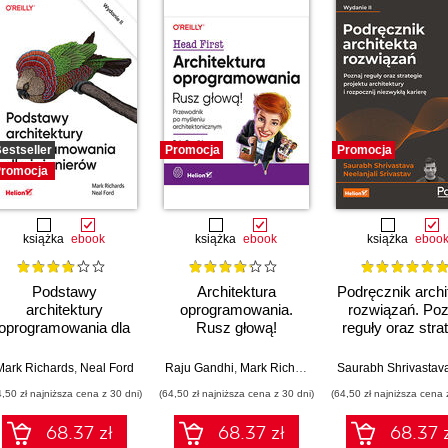
estseller
Promocja
Promocja
romocja
książka
ebook
książka
ebook
książka
eboo
Podstawy
Architektura
Podręcznik archi
architektury
oprogramowania.
rozwiązań. Poz
oprogramowania dla
Rusz głową!
reguły oraz stra
inżynierów. Wydanie
Przewodnik po
projektu architekt
II
myśleniu
rozpocznij niez
Mark Richards
,
Neal Ford
Raju Gandhi
,
Mark Richards
,
Neal Ford
Saurabh Shrivastav
architektonicznym
karierę. Wydani
4,50 zł najniższa cena z 30 dni)
(64,50 zł najniższa cena z 30 dni)
(64,50 zł najniższa cena 
68.37 zł
68.37 zł
68.37 