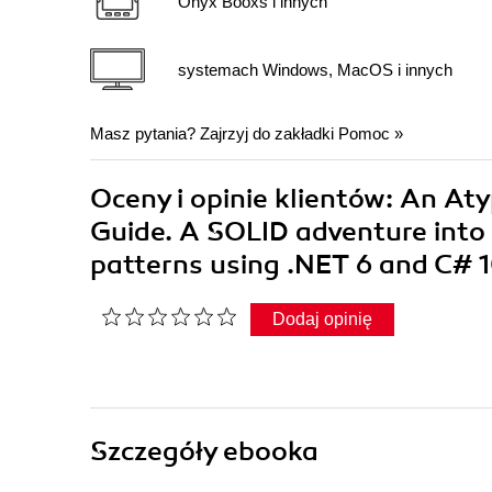
Onyx Booxs i innych
systemach Windows, MacOS i innych
Masz pytania? Zajrzyj do zakładki
Pomoc
»
Oceny i opinie klientów: An At
Guide. A SOLID adventure into 
patterns using .NET 6 and C# 
Dodaj opinię
Szczegóły
ebooka