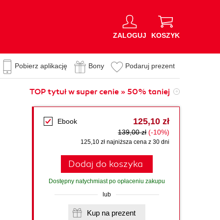
ZALOGUJ
KOSZYK
Pobierz aplikację
Bony
Podaruj prezent
TOP tytuł w super cenie » 50% taniej
125,10 zł
Ebook
139,00 zł
(-10%)
125,10 zł najniższa cena z 30 dni
Dodaj do koszyka
Dostępny natychmiast po opłaceniu zakupu
lub
Kup na prezent