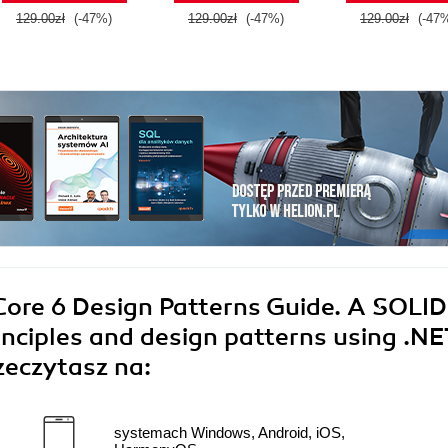
129.00zł
(-47%)
129.00zł
(-47%)
129.00zł
(-47
ore 6 Design Patterns Guide. A SOLID
inciples and design patterns using .NE
zeczytasz na:
systemach Windows, Android, iOS,