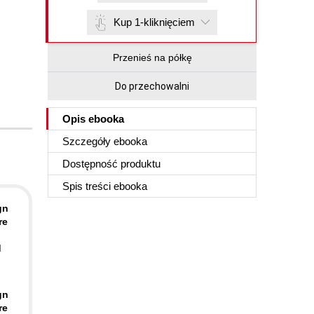
Kup 1-kliknięciem
Przenieś na półkę
Do przechowalni
Opis
ebooka
Szczegóły
ebooka
Dostępność produktu
Spis treści
ebooka
gn
re
d
gn
re