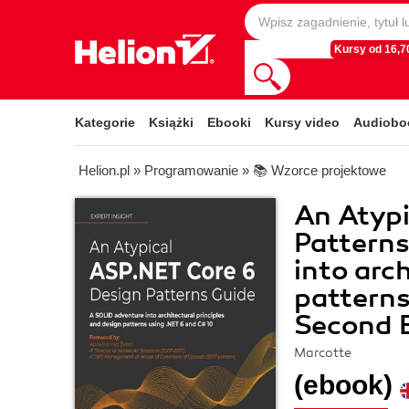
Kursy od 16,70
Kategorie
Książki
Ebooki
Kursy video
Audiobo
Helion.pl
»
Programowanie
»
📚 Wzorce projektowe
An Atypi
Patterns
into arc
patterns
Second E
Marcotte
(ebook)