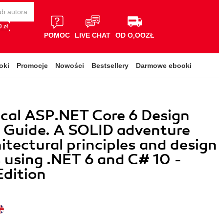
 zł
POMOC
LIVE CHAT
OD O,OOZŁ
oki
Promocje
Nowości
Bestsellery
Darmowe ebooki
cal ASP.NET Core 6 Design
 Guide. A SOLID adventure
hitectural principles and design
 using .NET 6 and C# 10 -
dition