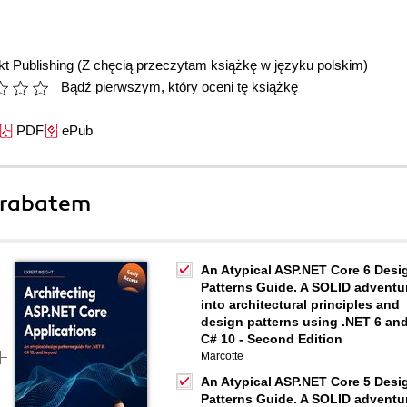
t Publishing
(Z chęcią przeczytam książkę w języku polskim)
Bądź pierwszym, który oceni tę książkę
PDF
ePub
 rabatem
An Atypical ASP.NET Core 6 Desi
Patterns Guide. A SOLID adventu
into architectural principles and
design patterns using .NET 6 an
C# 10 - Second Edition
Marcotte
An Atypical ASP.NET Core 5 Desi
Patterns Guide. A SOLID adventu