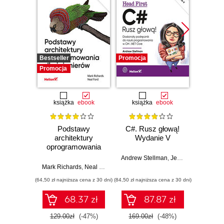
Bestseller
Promocja
Promocj
Promocja
książka
ebook
książka
ebook
ksią
Podstawy
C#. Rusz głową!
Arc
architektury
Wydanie V
oprog
oprogramowania
Rus
dla inżynierów.
Prze
Andrew Stellman
,
Jennifer Greene
Wydanie II
my
Mark Richards
,
Neal Ford
Raju Ga
archit
(64,50 zł najniższa cena z 30 dni)
(84,50 zł najniższa cena z 30 dni)
(64,50 zł naj
68.37 zł
87.87 zł
129.00zł
(-47%)
169.00zł
(-48%)
129.0