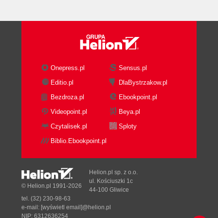
Onepress.pl
Sensus.pl
Editio.pl
DlaBystrzakow.pl
Bezdroza.pl
Ebookpoint.pl
Videopoint.pl
Beya.pl
Czytalisek.pl
Sploty
Biblio.Ebookpoint.pl
Helion.pl sp. z o.o.
ul. Kościuszki 1c
© Helion.pl 1991-2026
44-100 Gliwice
tel. (32) 230-98-63
e-mail:
[wyświetl email]@helion.pl
NIP: 6312636254