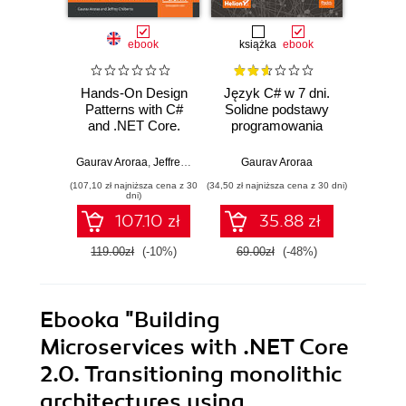
ebook
książka
ebook
Hands-On Design
Język C# w 7 dni.
Build
Patterns with C#
Solidne podstawy
Web Se
and .NET Core.
programowania
.NE
Write clean and
obiektowego
De
maintainable code
Distr
Gaurav Aroraa
,
Jeffrey Chilberto
Gaurav Aroraa
Gaurav A
by using reusable
Ser
(107,10 zł najniższa cena z 30
(34,50 zł najniższa cena z 30 dni)
(116,10 zł 
solutions to
improve
dni)
common software
with .
107.10 zł
35.88 zł
design problems
and AS
119.00zł
(-10%)
69.00zł
(-48%)
129.0
Ebooka
"Building
Microservices with .NET Core
2.0. Transitioning monolithic
architectures using