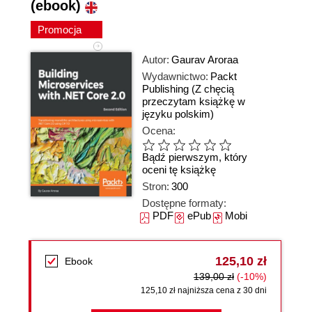
(ebook)
Promocja
Autor:
Gaurav Aroraa
Wydawnictwo:
Packt
Publishing
(Z chęcią
przeczytam książkę w
języku polskim)
Ocena:
Bądź pierwszym, który
oceni tę książkę
Stron:
300
Dostępne formaty:
PDF
ePub
Mobi
125,10 zł
Ebook
139,00 zł
(-10%)
125,10 zł najniższa cena z 30 dni