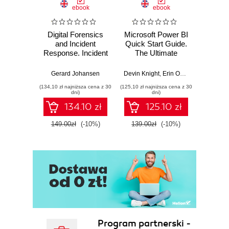
ebook
ebook
Digital Forensics
Microsoft Power BI
Pract
and Incident
Quick Start Guide.
Intel
Response. Incident
The Ultimate
Data-D
Response tools
Beginner's Guide
Hunti
and techniques for
to Power BI, Data
your c
Gerard Johansen
Devin Knight
,
Erin Ostrowsky
,
Mitchel
effective cyber
Storytelling, AI
effor
(134,10 zł najniższa cena z 30
(125,10 zł najniższa cena z 30
(116,10 zł 
threat response -
Tools, and
dete
dni)
dni)
Fourth Edition
Microsoft Fabric -
def
134.10 zł
125.10 zł
Fourth Edition
ATT&C
tool
149.00zł
(-10%)
139.00zł
(-10%)
129.0
E
Program partnerski -