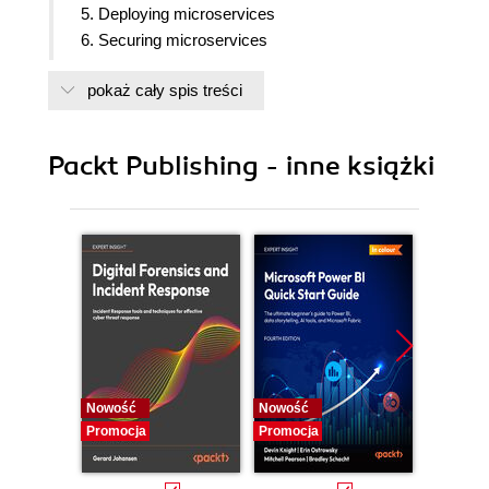
5. Deploying microservices
6. Securing microservices
7. Monitoring microservices
pokaż cały spis treści
8. Scaling microservices
9. Introduction to Reactive Microservices
10. Creating a complete microservice solution
Packt Publishing - inne książki
Nowość
Nowość
Nowość
Promocja
Promocja
Promocj