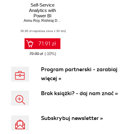
Self-Service
Analytics with
Power BI
Annu Roy
,
Rishiraj Deb
,
Gaurav Aroraa
(36,90 zł najniższa cena z 30 dni)
71.91 zł
79.90 zł
(-10%)
Program partnerski - zarabiaj
więcej »
Brak książki? - daj nam znać »
Subskrybuj newsletter »