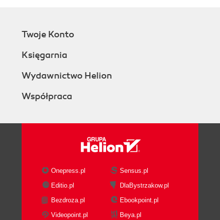
Twoje Konto
Księgarnia
Wydawnictwo Helion
Współpraca
Onepress.pl
Sensus.pl
Editio.pl
DlaBystrzakow.pl
Bezdroza.pl
Ebookpoint.pl
Videopoint.pl
Beya.pl