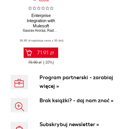
ebook
Enterprise
Integration with
Mulesoft
Gaurav Aroraa
,
Radhika Atmakuri
,
Tanuja Mohgaonkar
(36,90 zł najniższa cena z 30 dni)
71.91 zł
79.90 zł
(-10%)
Program partnerski - zarabiaj
więcej »
Brak książki? - daj nam znać »
Subskrybuj newsletter »