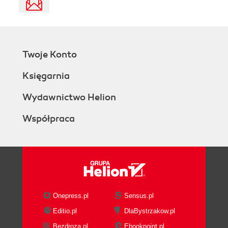
Twoje Konto
Księgarnia
Wydawnictwo Helion
Współpraca
Onepress.pl
Sensus.pl
Editio.pl
DlaBystrzakow.pl
Bezdroza.pl
Ebookpoint.pl