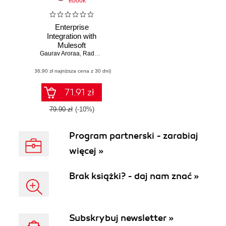
ebook
Enterprise
Integration with
Mulesoft
Gaurav Aroraa
,
Radhika Atmakuri
,
Tanuja Mohgaonkar
(36,90 zł najniższa cena z 30 dni)
71.91 zł
79.90 zł
(-10%)
Program partnerski - zarabiaj
więcej »
Brak książki? - daj nam znać »
Subskrybuj newsletter »