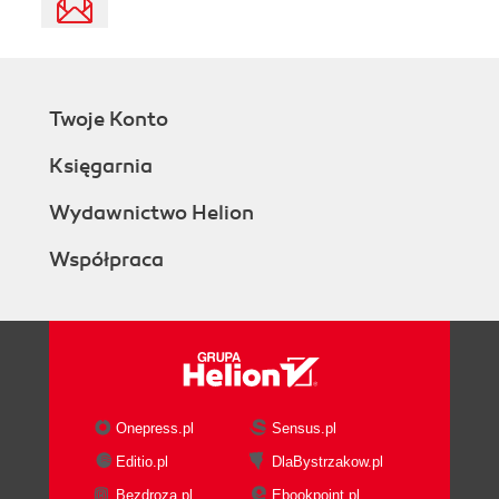
Twoje Konto
Księgarnia
Wydawnictwo Helion
Współpraca
Onepress.pl
Sensus.pl
Editio.pl
DlaBystrzakow.pl
Bezdroza.pl
Ebookpoint.pl