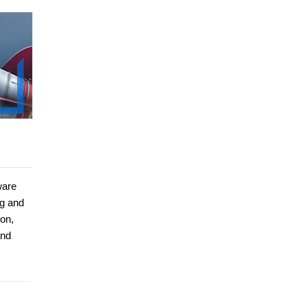
ware
ng and
ion,
and