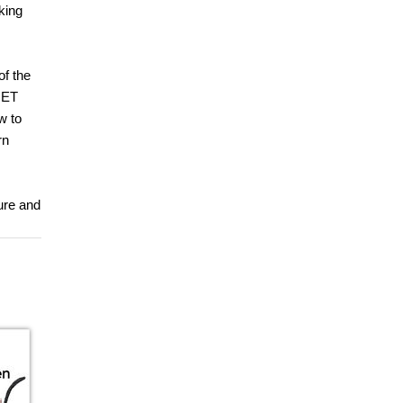
king
of the
.NET
w to
rn
ure and