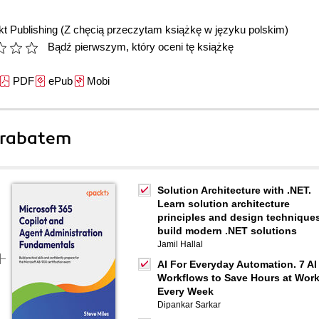
t Publishing
(Z chęcią przeczytam książkę w języku polskim)
Bądź pierwszym, który oceni tę książkę
PDF
ePub
Mobi
 rabatem
Solution Architecture with .NET.
Learn solution architecture
principles and design techniques
build modern .NET solutions
Jamil Hallal
AI For Everyday Automation. 7 AI
Workflows to Save Hours at Wor
Every Week
Dipankar Sarkar