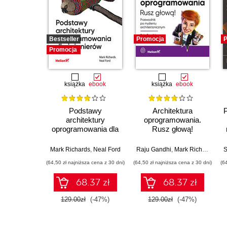
Bestseller
Promocja
P
Promocja
książka
ebook
książka
ebook
Podstawy
Architektura
P
architektury
oprogramowania.
oprogramowania dla
Rusz głową!
inżynierów. Wydanie
Przewodnik po
II
myśleniu
Mark Richards
,
Neal Ford
Raju Gandhi
,
Mark Richards
,
Nea
S
architektonicznym
(64,50 zł najniższa cena z 30 dni)
(64,50 zł najniższa cena z 30 dni)
(6
68.37 zł
68.37 zł
129.00zł
(-47%)
129.00zł
(-47%)