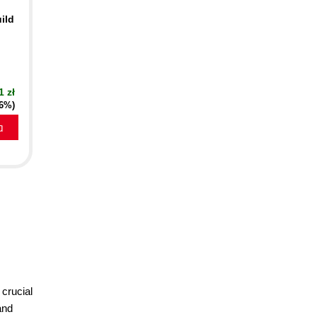
ild
1 zł
16%)
a
 crucial
and