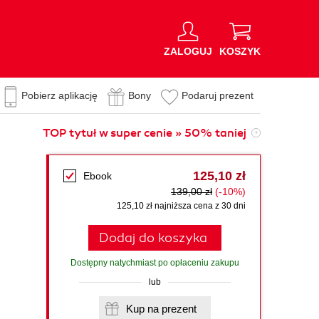
ZALOGUJ
KOSZYK
Pobierz aplikację
Bony
Podaruj prezent
TOP tytuł w super cenie » 50% taniej
125,10 zł
Ebook
139,00 zł
(-10%)
125,10 zł najniższa cena z 30 dni
Dodaj do koszyka
Dostępny natychmiast po opłaceniu zakupu
lub
Kup na prezent