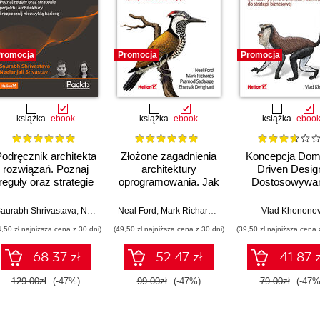
romocja
Promocja
Promocja
książka
ebook
książka
ebook
książka
eboo
odręcznik architekta
Złożone zagadnienia
Koncepcja Dom
rozwiązań. Poznaj
architektury
Driven Desig
reguły oraz strategie
oprogramowania. Jak
Dostosowywan
projektu architektury i
analizować
architektury apli
rozpocznij niezwykłą
kompromisy i
do strategii
l Ford
aurabh Shrivastava
,
Neelanjali Srivastav
Neal Ford
,
Mark Richards
,
Pramod Sadalage
Vlad Khonono
,
Zham
karierę. Wydanie II
podejmować trudne
biznesowej
4,50 zł najniższa cena z 30 dni)
(49,50 zł najniższa cena z 30 dni)
(39,50 zł najniższa cena 
decyzje
68.37 zł
52.47 zł
41.87 z
129.00zł
(-47%)
99.00zł
(-47%)
79.00zł
(-47%