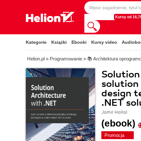
Kursy od 16,70
Kategorie
Książki
Ebooki
Kursy video
Audiobo
Helion.pl
»
Programowanie
»
📚 Architektura oprogram
Solution
solution
design t
.NET sol
Jamil Hallal
(ebook)
Promocja