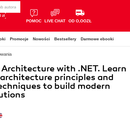
 zł
POMOC
LIVE CHAT
OD O,OOZŁ
oki
Promocje
Nowości
Bestsellery
Darmowe ebooki
owania
 Architecture with .NET. Learn
 architecture principles and
echniques to build modern
utions