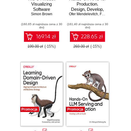
Visualizing
Production.
Software
Design, Develop,
Architecture
Simon Brown
Ofer Mendelevitch
and Deploy
,
Forrest Sheng Bao
Production-Ready
(160,65 zł najniższa cena z 30
(161,40 zł najniższa cena z 30
RAG Applications
dni)
dni)
169.14 zł
228.65 zł
199.00 zł
(-15%)
269.00 zł
(-15%)
Promocja
Promocja