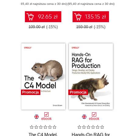
(65,40 zł najniższa cena z 30 dni)
Quality Assurance
(95,40 zł najniższa cena z 30 dni)
92.65 zł
135.15 zł
109.00 zł
(-15%)
159.00 zł
(-15%)
Promocja
Promocja
ebook
ebook
The C4 Model.
Hands-On RAG for