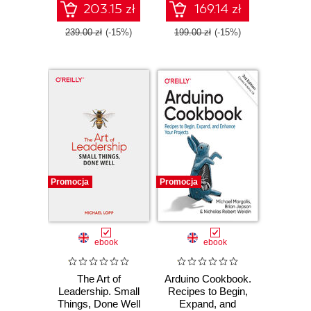
203.15 zł
169.14 zł
239.00 zł
(-15%)
199.00 zł
(-15%)
Promocja
Promocja
ebook
ebook
The Art of
Arduino Cookbook.
Leadership. Small
Recipes to Begin,
Things, Done Well
Expand, and