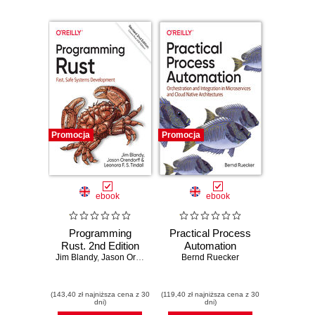
Promocja
Promocja
ebook
ebook
Programming
Practical Process
Rust. 2nd Edition
Automation
Jim Blandy
,
Jason Orendorff
,
Leonora F . S. Tindall
Bernd Ruecker
(143,40 zł najniższa cena z 30
(119,40 zł najniższa cena z 30
dni)
dni)