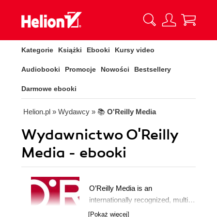
Kategorie
Książki
Ebooki
Kursy video
Audiobooki
Promocje
Nowości
Bestsellery
Darmowe ebooki
Helion.pl
» Wydawcy
» 📚
O'Reilly Media
Wydawnictwo O'Reilly
Media - ebooki
O’Reilly Media is an
internationally recognized, multi-
faceted media company that has
[Pokaż więcej]