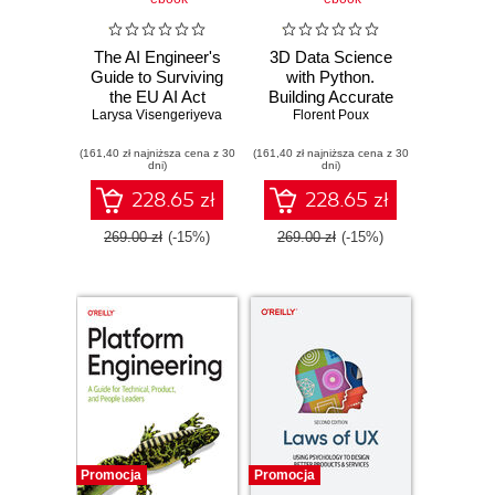
The AI Engineer's
3D Data Science
Guide to Surviving
with Python.
the EU AI Act
Building Accurate
Larysa Visengeriyeva
Florent Poux
Digital
Environments with
(161,40 zł najniższa cena z 30
(161,40 zł najniższa cena z 30
3D Point Cloud
dni)
dni)
Workflows
228.65 zł
228.65 zł
269.00 zł
(-15%)
269.00 zł
(-15%)
Promocja
Promocja