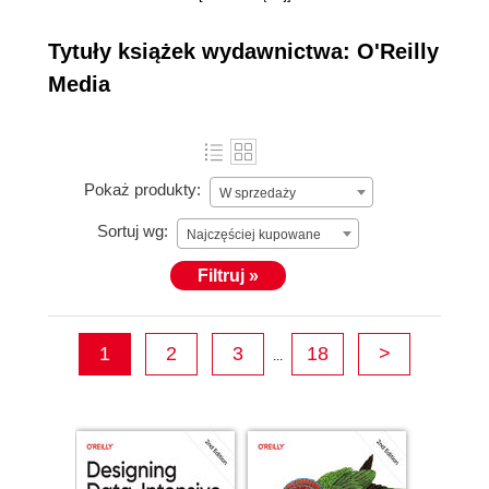
played a seminal role in the
Internet revolution. Through its books, events, online
Tytuły książek wydawnictwa: O'Reilly
training courses, webcasts, and evangelism, O’Reilly
Media
has educated a generation of technologists and
entrepreneurs and shaped the dialogue about the future
direction of the industry. The company has played an
enormous role in the evolution and adoption of the
Pokaż produkty:
W sprzedaży
World Wide Web, open source software, big data, and
the Maker movement.
Sortuj wg:
Najczęściej kupowane
Filtruj »
1
2
3
18
>
...