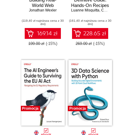
World Web
Hands-On Recipes
Applications and
Jonathan Wexler
Luanne Misquitta
for Production-
,
Christophe Willemsen
Backend APIs
Ready Graph
(119,40 zł najniższa cena z 30
(161,40 zł najniższa cena z 30
Implementations
dni)
dni)
169.14 zł
228.65 zł
199.00 zł
(-15%)
269.00 zł
(-15%)
Promocja
Promocja
ebook
ebook