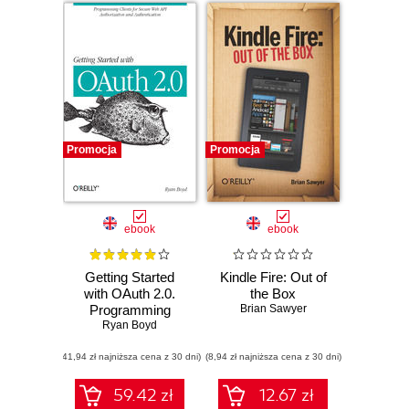
Promocja
Promocja
ebook
ebook
Getting Started
Kindle Fire: Out of
with OAuth 2.0.
the Box
Programming
Brian Sawyer
Clients for Secure
Ryan Boyd
Web API
(41,94 zł najniższa cena z 30 dni)
Authorization and
(8,94 zł najniższa cena z 30 dni)
Authentication
59.42 zł
12.67 zł