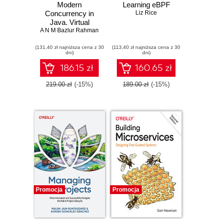
Modern
Learning eBPF
Concurrency in
Liz Rice
Java. Virtual
A N M Bazlur Rahman
Threads,
Structured
(131,40 zł najniższa cena z 30
Concurrency, and
(113,40 zł najniższa cena z 30
dni)
dni)
Beyond
186.15 zł
160.65 zł
219.00 zł
(-15%)
189.00 zł
(-15%)
Promocja
Promocja