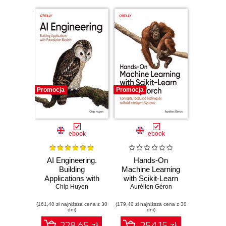
Promocja
Promocja
ebook
ebook
AI Engineering.
Hands-On
Building
Machine Learning
Applications with
with Scikit-Learn
Foundation Models
Chip Huyen
and PyTorch.
Aurélien Géron
Concepts, Tools,
(161,40 zł najniższa cena z 30
(179,40 zł najniższa cena z 30
and Techniques to
dni)
dni)
Build Intelligent
Systems
228.65 zł
254.15 zł