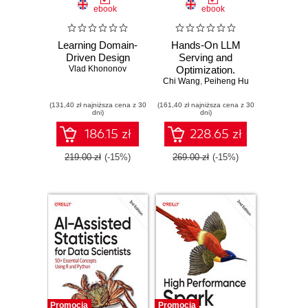
ebook
ebook
Learning Domain-
Hands-On LLM
Driven Design
Serving and
Vlad Khononov
Optimization.
Chi Wang
Hosting LLMs at
,
Peiheng Hu
Scale
(131,40 zł najniższa cena z 30
(161,40 zł najniższa cena z 30
dni)
dni)
186.15 zł
228.65 zł
219.00 zł
(-15%)
269.00 zł
(-15%)
Promocja
Promocja