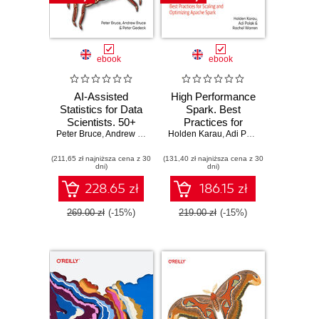
ebook
ebook
AI-Assisted
High Performance
Statistics for Data
Spark. Best
Scientists. 50+
Practices for
Peter Bruce
Essential
,
Andrew Bruce
,
Peter Gedeck
Holden Karau
Scaling and
,
Adi Polak
,
Rachel Warr
Concepts Using R
Optimizing Apache
(211,65 zł najniższa cena z 30
and Python. 3rd
(131,40 zł najniższa cena z 30
Spark. 2nd Edition
dni)
dni)
Edition
228.65 zł
186.15 zł
269.00 zł
(-15%)
219.00 zł
(-15%)