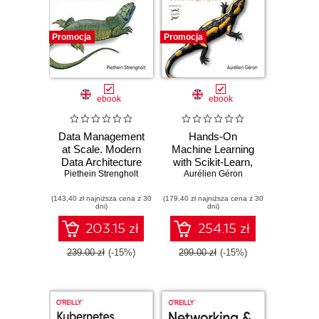
Promocja
Promocja
ebook
ebook
Data Management
Hands-On
at Scale. Modern
Machine Learning
Data Architecture
with Scikit-Learn,
Piethein Strengholt
with Data Mesh
Aurélien Géron
Keras, and
and Data Fabric.
TensorFlow. 3rd
(143,40 zł najniższa cena z 30
2nd Edition
(179,40 zł najniższa cena z 30
Edition
dni)
dni)
203.15 zł
254.15 zł
239.00 zł
(-15%)
299.00 zł
(-15%)