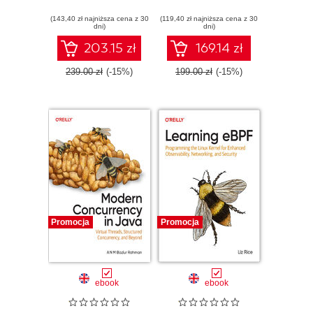
Models
(143,40 zł najniższa cena z 30
(119,40 zł najniższa cena z 30
dni)
dni)
203.15 zł
169.14 zł
239.00 zł
(-15%)
199.00 zł
(-15%)
Promocja
Promocja
ebook
ebook