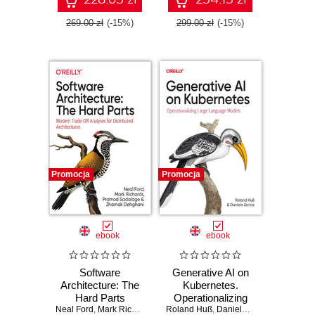
269.00 zł
(-15%)
299.00 zł
(-15%)
Promocja
Promocja
ebook
ebook
Software
Generative AI on
Architecture: The
Kubernetes.
Hard Parts
Operationalizing
Neal Ford
,
Mark Richards
,
Pramod Sadalage
Roland Huß
Large Language
,
Daniele Zonca