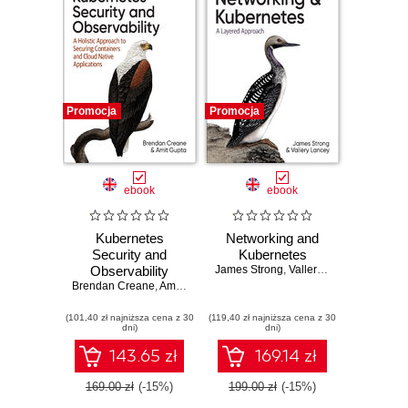
Promocja
Promocja
ebook
ebook
Kubernetes
Networking and
Security and
Kubernetes
Observability
James Strong
,
Vallery Lancey
Brendan Creane
,
Amit Gupta
(101,40 zł najniższa cena z 30
(119,40 zł najniższa cena z 30
dni)
dni)
143.65 zł
169.14 zł
169.00 zł
(-15%)
199.00 zł
(-15%)