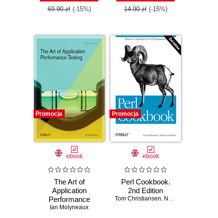
69.90 zł
(-15%)
14.90 zł
(-15%)
Promocja
Promocja
ebook
ebook
The Art of
Perl Cookbook.
Application
2nd Edition
Performance
Tom Christiansen
,
Nathan Torkington
Testing. Help for
Ian Molyneaux
Programmers and