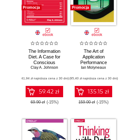
Promocja
Promocja
ebook
ebook
The Information
The Art of
Diet. A Case for
Application
Conscious
Performance
Comsumption
Clay A. Johnson
Testing. From
Ian Molyneaux
Strategy to Tools.
(41,94 zł najniższa cena z 30 dni)
(95,40 zł najniższa cena z 30 dni)
2nd Edition
59.42 zł
135.15 zł
69.90 zł
(-15%)
159.00 zł
(-15%)