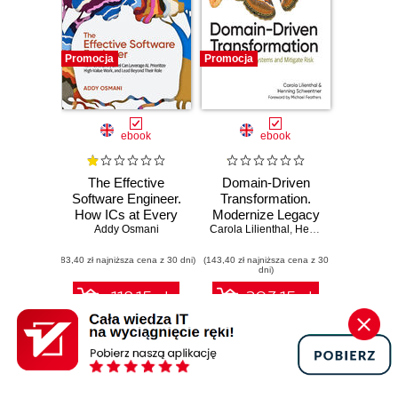
Promocja
Promocja
ebook
ebook
The Effective
Domain-Driven
Software Engineer.
Transformation.
How ICs at Every
Modernize Legacy
Addy Osmani
Level Can
Carola Lilienthal
Systems and
,
Henning Schwentner
Leverage AI,
Mitigate Risk
(83,40 zł najniższa cena z 30 dni)
Prioritize High-
(143,40 zł najniższa cena z 30
dni)
Value Work, and
Lead Beyond Their
118.15 zł
203.15 zł
Role
139.00 zł
(-15%)
239.00 zł
(-15%)