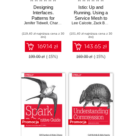
Designing
Istio: Up and
Interfaces.
Running. Using a
Patterns for
Service Mesh to
Jenifer Tidwell
Effective
,
Charles Brewer
Lee Calcote
Connect, Secure,
,
Aynne Valencia
,
Zack Butcher
Interaction Design.
Control, and
(119,40 zł najniższa cena z 30
3rd Edition
(101,40 zł najniższa cena z 30
Observe
dni)
dni)
169.14 zł
143.65 zł
199.00 zł
(-15%)
169.00 zł
(-15%)
Promocja
Promocja