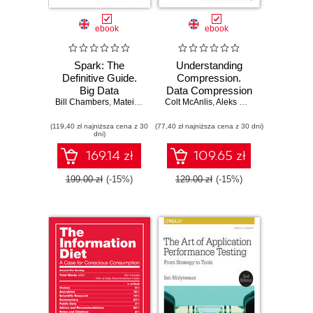
ebook
ebook
Spark: The
Understanding
Definitive Guide.
Compression.
Big Data
Data Compression
Bill Chambers
Processing Made
,
Matei Zaharia
Colt McAnlis
for Modern
,
Aleks Haecky
Simple
Developers
(119,40 zł najniższa cena z 30
(77,40 zł najniższa cena z 30 dni)
dni)
169.14 zł
109.65 zł
199.00 zł
(-15%)
129.00 zł
(-15%)