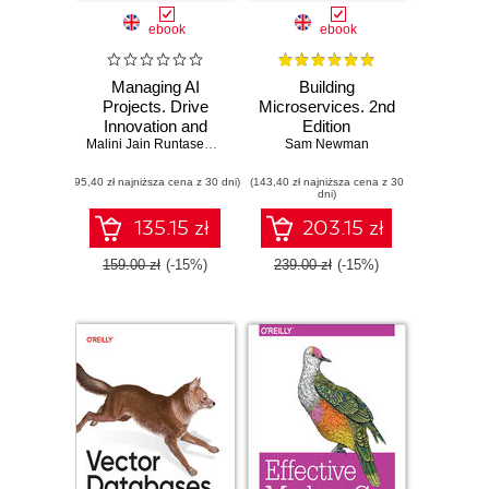
ebook
ebook
Managing AI
Building
Projects. Drive
Microservices. 2nd
Innovation and
Edition
Successfully
Malini Jain Runtasewee
,
Adrián González Sánchez
Sam Newman
Navigate the Full AI
(95,40 zł najniższa cena z 30 dni)
Project Lifecycle
(143,40 zł najniższa cena z 30
dni)
135.15 zł
203.15 zł
159.00 zł
(-15%)
239.00 zł
(-15%)