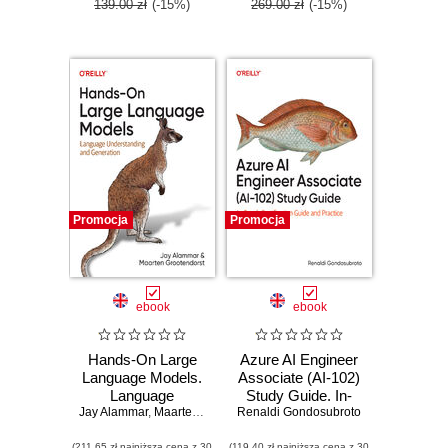
139.00 zł
(-15%)
269.00 zł
(-15%)
Promocja
Promocja
ebook
ebook
Hands-On Large
Azure AI Engineer
Language Models.
Associate (AI-102)
Language
Study Guide. In-
Jay Alammar
Understanding and
,
Maarten Grootendorst
Renaldi Gondosubroto
Depth Certification
Generation
Guide and Practice
(211,65 zł najniższa cena z 30
(119,40 zł najniższa cena z 30