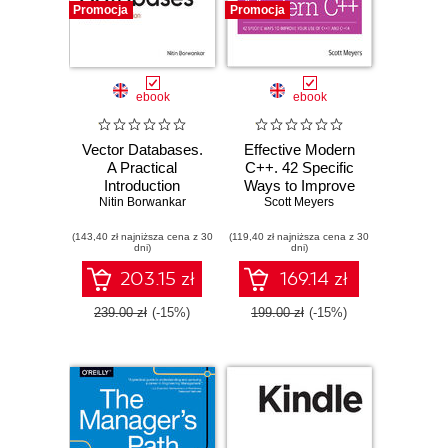
Promocja
Promocja
ebook
ebook
Vector Databases.
Effective Modern
A Practical
C++. 42 Specific
Introduction
Ways to Improve
Nitin Borwankar
Your Use of C++11
Scott Meyers
and C++14
(143,40 zł najniższa cena z 30
(119,40 zł najniższa cena z 30
dni)
dni)
203.15 zł
169.14 zł
239.00 zł
(-15%)
199.00 zł
(-15%)