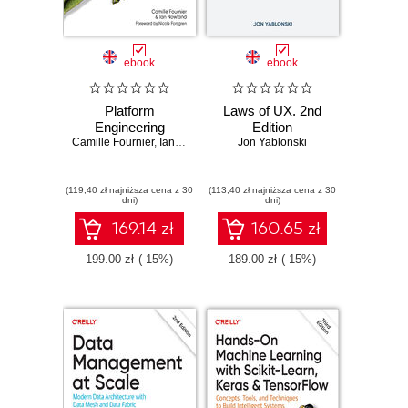
ebook
ebook
Platform
Laws of UX. 2nd
Engineering
Edition
Camille Fournier
,
Ian Nowland
Jon Yablonski
(119,40 zł najniższa cena z 30
(113,40 zł najniższa cena z 30
dni)
dni)
169.14 zł
160.65 zł
199.00 zł
(-15%)
189.00 zł
(-15%)