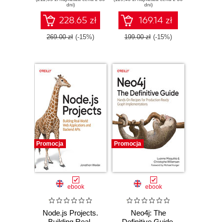
dni)
dni)
228.65 zł
169.14 zł
269.00 zł
(-15%)
199.00 zł
(-15%)
Promocja
Promocja
ebook
ebook
Node.js Projects.
Neo4j: The
Building Real-
Definitive Guide.