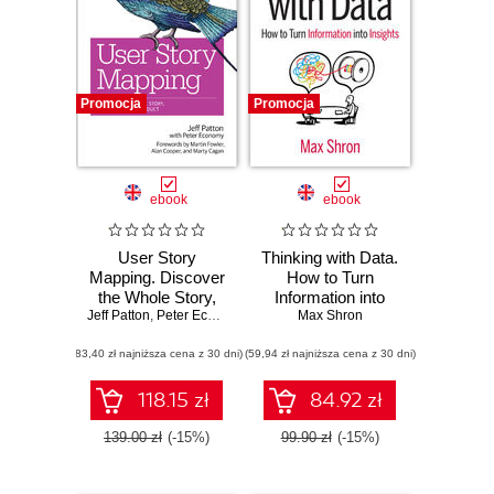
Promocja
Promocja
ebook
ebook
User Story
Thinking with Data.
Mapping. Discover
How to Turn
the Whole Story,
Information into
Jeff Patton
Build the Right
,
Peter Economy
Max Shron
Insights
Product
(83,40 zł najniższa cena z 30 dni)
(59,94 zł najniższa cena z 30 dni)
118.15 zł
84.92 zł
139.00 zł
(-15%)
99.90 zł
(-15%)