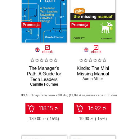
Promocja
Promocja
ebook
ebook
The Manager's
Kindle: The Mini
Path. A Guide for
Missing Manual
Tech Leaders
Aaron Miller
Navigating Growth
Camille Fournier
and Change
(83,40 zł najniższa cena z 30 dni)
(11,94 zł najniższa cena z 30 dni)
118.15 zł
16.92 zł
139.00 zł
(-15%)
19.90 zł
(-15%)