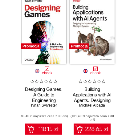
Promocja
Promocja
ebook
ebook
Designing Games.
Building
A Guide to
Applications with AI
Engineering
Agents. Designing
Tynan Sylvester
Experiences
and Implementing
Michael Albada
Multiagent
(83,40 zł najniższa cena z 30 dni)
(161,40 zł najniższa cena z 30
Systems
dni)
118.15 zł
228.65 zł