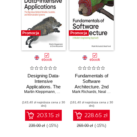
Promocja
Promocja
ebook
ebook
Designing Data-
Fundamentals of
Intensive
Software
Applications. The
Architecture. 2nd
Martin Kleppmann
Big Ideas Behind
,
Chris Riccomini
Mark Richards
Edition
,
Neal Ford
Reliable, Scalable,
(143,40 zł najniższa cena z 30
and Maintainable
(161,40 zł najniższa cena z 30
dni)
dni)
Systems. 2nd
Edition
203.15 zł
228.65 zł
239.00 zł
(-15%)
269.00 zł
(-15%)