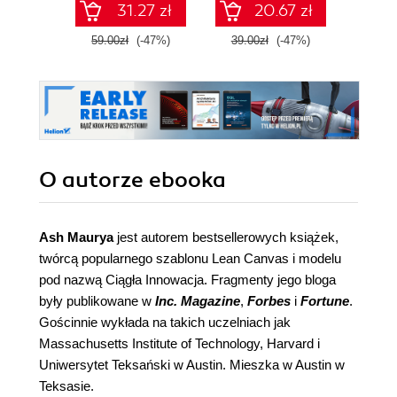
31.27 zł
20.67 zł
59.00zł
(-47%)
39.00zł
(-47%)
99.0
O autorze
ebooka
Ash Maurya
jest autorem bestsellerowych książek,
twórcą popularnego szablonu Lean Canvas i modelu
pod nazwą Ciągła Innowacja. Fragmenty jego bloga
były publikowane w
Inc. Magazine
,
Forbes
i
Fortune
.
Gościnnie wykłada na takich uczelniach jak
Massachusetts Institute of Technology, Harvard i
Uniwersytet Teksański w Austin. Mieszka w Austin w
Teksasie.