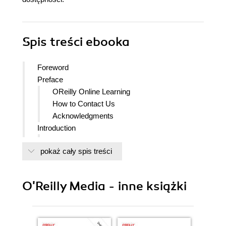
Spis treści
ebooka
Foreword
Preface
OReilly Online Learning
How to Contact Us
Acknowledgments
Introduction
A Tale of Two Entrepreneurs
pokaż cały spis treści
One Year Ago
Off to the Races
Six Months Later
O'Reilly Media - inne książki
Catch-22
A Traction-First Approach Is the New Way
Forward
What Determines Success Isnt Differing Skill