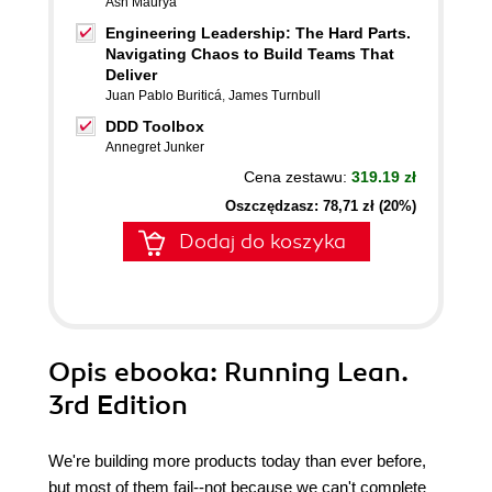
Ash Maurya
Engineering Leadership: The Hard Parts.
Navigating Chaos to Build Teams That
Deliver
Juan Pablo Buriticá
,
James Turnbull
DDD Toolbox
Annegret Junker
Cena zestawu:
319.19 zł
Oszczędzasz: 78,71 zł (20%)
Dodaj do koszyka
Opis
ebooka
: Running Lean.
3rd Edition
We're building more products today than ever before,
but most of them fail--not because we can't complete