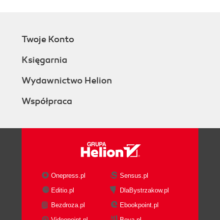
one problem
Target early adopters
Focus on outcomes
Twoje Konto
Keep it short
Answer what, who, and why
Księgarnia
Create a high-concept pitch
Steve crafts his UVP
Wydawnictwo Helion
Solution
Współpraca
Steve defines a solution
Channels
Steve outlines some possible paths
to customers
Revenue Streams and Cost Structure
Revenue streams
Cost structure
Onepress.pl
Sensus.pl
Steve thinks through his cost
Editio.pl
DlaBystrzakow.pl
structure and revenue streams
Bezdroza.pl
Ebookpoint.pl
Key Metrics
List three to five key metrics
Videopoint.pl
Beya.pl