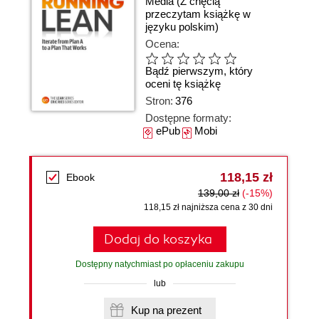
Media
(Z chęcią
przeczytam książkę w
języku polskim)
Ocena:
Bądź pierwszym, który
oceni tę książkę
Stron:
376
Dostępne formaty:
ePub
Mobi
118,15 zł
Ebook
139,00 zł
(-15%)
118,15 zł najniższa cena z 30 dni
Dodaj do koszyka
Dostępny natychmiast po opłaceniu zakupu
lub
Kup na prezent