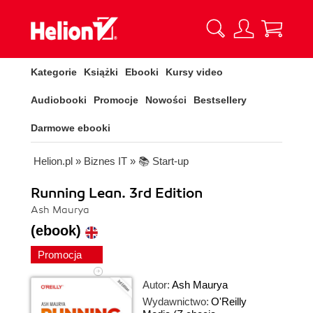
Kategorie
Książki
Ebooki
Kursy video
Audiobooki
Promocje
Nowości
Bestsellery
Darmowe ebooki
Helion.pl
»
Biznes IT
»
📚 Start-up
Running Lean. 3rd Edition
Ash Maurya
(ebook)
Promocja
Autor:
Ash Maurya
Wydawnictwo:
O'Reilly