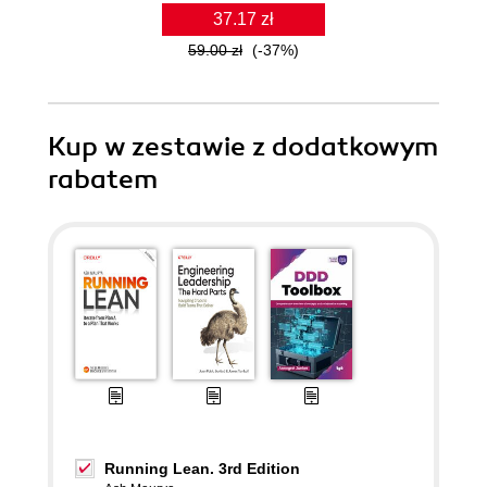
37.17 zł
59.00 zł
(-37%)
Kup w zestawie z dodatkowym
rabatem
Running Lean. 3rd Edition