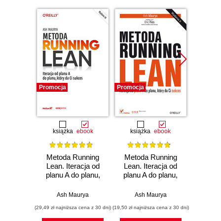
Promocja
Promocja
Nowość
Promocj
książka
ebook
książka
ebook
ksią
Metoda Running
Metoda Running
Zar
Lean. Iteracja od
Lean. Iteracja od
powier
planu A do planu,
planu A do planu,
który da Ci sukces.
który da Ci sukces.
cyberb
Wydanie III
Wydanie II
Strateg
Ash Maurya
Ash Maurya
Ron Edd
ochro
(29,49 zł najniższa cena z 30 dni)
(19,50 zł najniższa cena z 30 dni)
(49,50 zł naj
cy