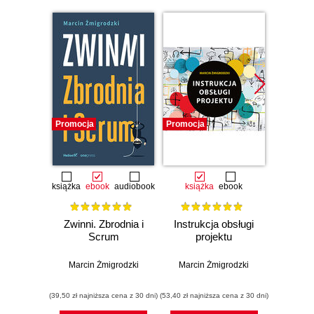
Promocja
Promocja
Promocj
książka
ebook
audiobook
książka
ebook
ksią
Zwinni. Zbrodnia i
Instrukcja obsługi
Zar
Scrum
projektu
proj
począ
Jak
Marcin Żmigrodzki
Marcin Żmigrodzki
wyzwan
Marci
zadan
(39,50 zł najniższa cena z 30 dni)
(53,40 zł najniższa cena z 30 dni)
(29,40 zł naj
III 