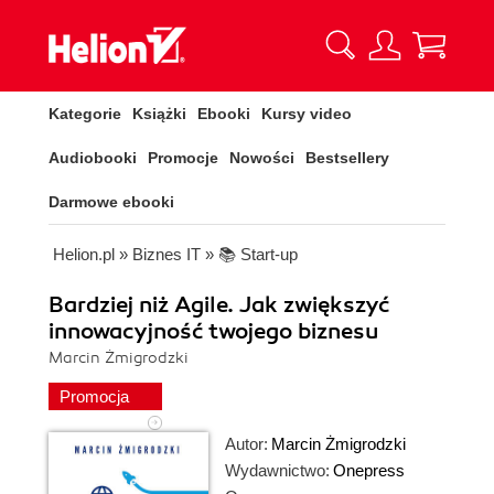
Kategorie
Książki
Ebooki
Kursy video
Audiobooki
Promocje
Nowości
Bestsellery
Darmowe ebooki
Helion.pl
»
Biznes IT
»
📚 Start-up
Bardziej niż Agile. Jak zwiększyć
innowacyjność twojego biznesu
Marcin Żmigrodzki
Promocja
Autor:
Marcin Żmigrodzki
Wydawnictwo:
Onepress