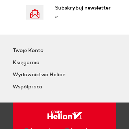
Upewnij się, że masz przestrzeń do
Subskrybuj newsletter
eksperymentowania
»
Nie każdy projekt musi być cały
eksperymentalny
2.7. Literatura
Rozdział 3. Człowiek i zespół do zadań specjalnych
3.1. Idealny innowator, czyli motywacja
Twoje Konto
wewnętrzna i inne cechy, którymi trudno sterować
Księgarnia
Kreatywność a innowacyjność
Kim jest idealny innowator
Wydawnictwo Helion
Cechy, które można rozwijać
Cechy, które trudno rozwijać
Współpraca
Rekrutacja dla innowacji
3.2. Motywacja wewnętrzna
Co niszczy motywację wewnętrzną
Innowacyjność a motywacja wewnętrzna
Sinusoida, czyli zarządzanie ciśnieniem
3.3. Idealny zespół