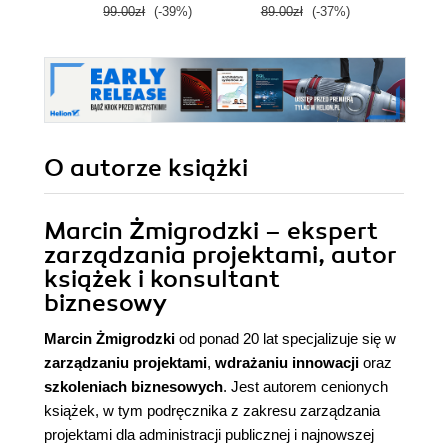
99.00zł
(-39%)
89.00zł
(-37%)
79.0
O autorze
książki
Marcin Żmigrodzki – ekspert
zarządzania projektami, autor
książek i konsultant
biznesowy
Marcin Żmigrodzki
od ponad 20 lat specjalizuje się w
zarządzaniu projektami
,
wdrażaniu innowacji
oraz
szkoleniach biznesowych
. Jest autorem cenionych
książek, w tym podręcznika z zakresu zarządzania
projektami dla administracji publicznej i najnowszej