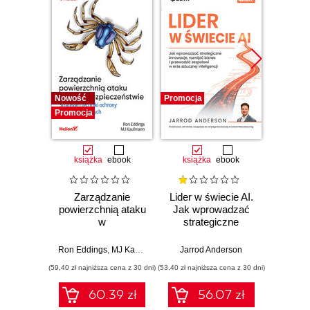
Nowość
Promocja
Promocj
Promocja
książka
ebook
książka
ebook
ksią
Zarządzanie
Lider w świecie AI.
Team 
powierzchnią ataku
Jak wprowadzać
Orga
w
strategiczne
biznes
cyberbezpieczeństwie.
innowacje, rozwijać
techn
Strategie i techniki
biznes i
dla 
Ron Eddings
,
MJ Kaufmann
Jarrod Anderson
Matthew 
ochrony zasobów
przewodzić
przep
(59,40 zł najniższa cena z 30 dni)
(53,40 zł najniższa cena z 30 dni)
(47,40 zł naj
cyfrowych
zespołowi w erze
sztucznej
60.39 zł
56.07 zł
inteligencji