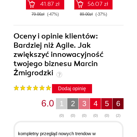
41.87 zł
56.07 zł
79.00zł
(-47%)
89.00zł
(-37%)
49.0
Oceny i opinie klientów:
Bardziej niż Agile. Jak
zwiększyć innowacyjność
twojego biznesu Marcin
Żmigrodzki
Dodaj opinię
6.0
1
2
3
4
5
6
(0)
(0)
(0)
(0)
(0)
(2)
kompletny przegląd nowych trendow w