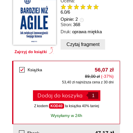
Ocena:
6.0
/
6
Opinie:
2
Stron:
368
Druk:
oprawa miękka
Czytaj fragment
Zajrzyj do książki
56,07 zł
Książka
89,00 zł
(-37%)
53,40 zł najniższa cena z 30 dni
Dodaj do koszyka
Z kodem
KOD40
ta książka 40% taniej
Wysyłamy w 24h