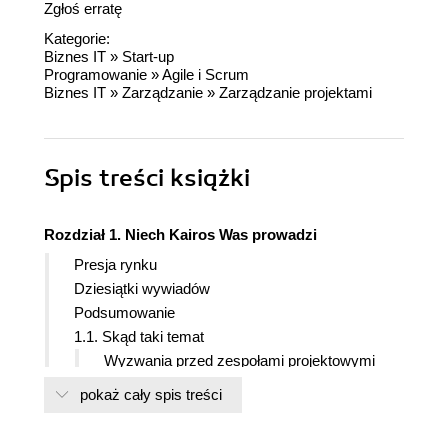
Zgłoś erratę
Kategorie:
Biznes IT
»
Start-up
Programowanie
»
Agile i Scrum
Biznes IT
»
Zarządzanie
»
Zarządzanie projektami
Spis treści
książki
Rozdział 1. Niech Kairos Was prowadzi
Presja rynku
Dziesiątki wywiadów
Podsumowanie
1.1. Skąd taki temat
Wyzwania przed zespołami projektowymi
Spodziewane korzyści
pokaż cały spis treści
1.2. Dla kogo jest ta książka
Jesteś innowatorem