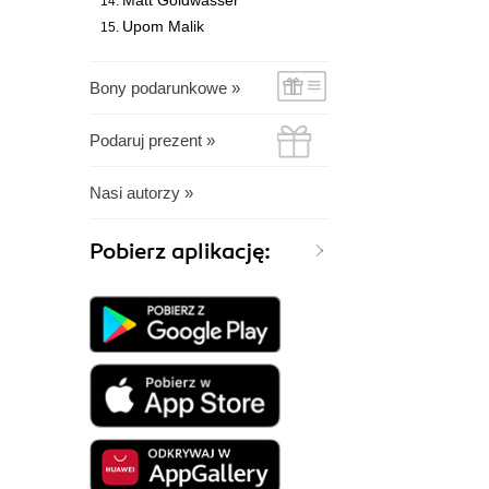
Matt Goldwasser
Upom Malik
Bony podarunkowe »
Podaruj prezent »
Nasi autorzy »
Pobierz aplikację: