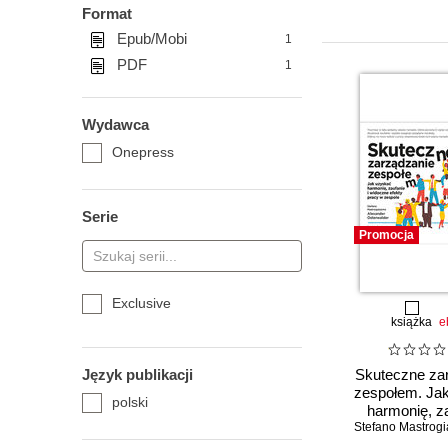
Format
Epub/Mobi
1
PDF
1
Wydawca
Onepress
Serie
Promocja
Exclusive
książka
e
Język publikacji
Skuteczne za
zespołem. Ja
polski
harmonię, za
Stefano Mastrog
widoczne efe
w zesp