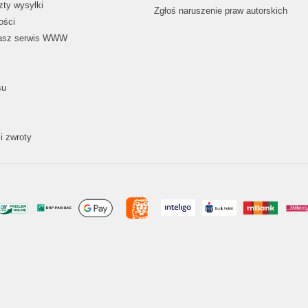
zty wysyłki
Zgłoś naruszenie praw autorskich
ości
nasz serwis WWW
su
i zwroty