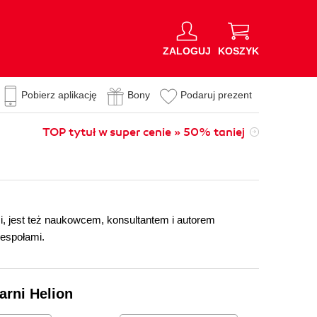
ZALOGUJ
KOSZYK
Pobierz aplikację
Bony
Podaruj prezent
TOP tytuł w super cenie » 50% taniej
, jest też naukowcem, konsultantem i autorem
espołami.
arni Helion