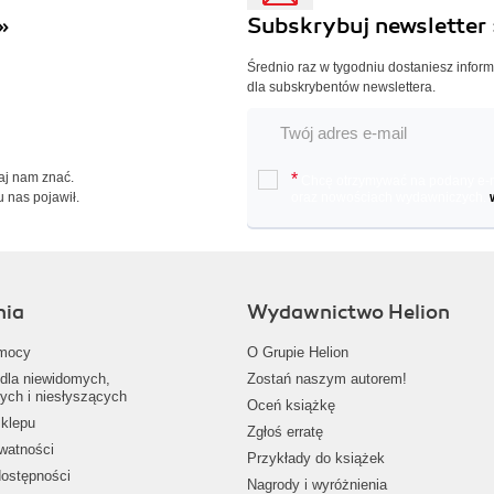
»
Subskrybuj newsletter 
Średnio raz w tygodniu dostaniesz infor
dla subskrybentów newslettera.
Daj nam znać.
*
Chcę otrzymywać na podany e-ma
u nas pojawił.
oraz nowościach wydawniczych.
nia
Wydawnictwo Helion
mocy
O Grupie Helion
dla niewidomych,
Zostań naszym autorem!
ych i niesłyszących
Oceń książkę
klepu
Zgłoś erratę
ywatności
Przykłady do książek
dostępności
Nagrody i wyróżnienia