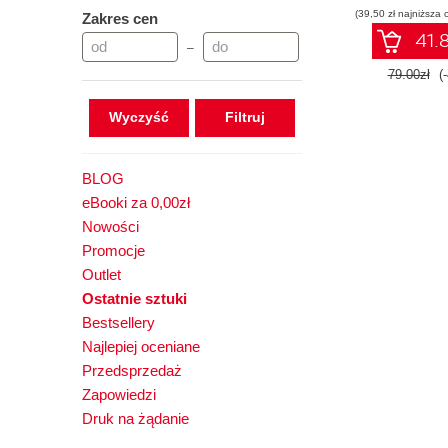
(39,50 zł najniższa 
Zakres cen
41.8
–
79.00zł
(
Wyczyść
BLOG
eBooki za 0,00zł
Nowości
Promocje
Outlet
Ostatnie sztuki
Bestsellery
Najlepiej oceniane
Przedsprzedaż
Zapowiedzi
Druk na żądanie