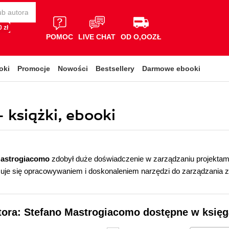
 zł
POMOC
LIVE CHAT
OD O,OOZŁ
oki
Promocje
Nowości
Bestsellery
Darmowe ebooki
książki, ebooki
Mastrogiacomo
zdobył duże doświadczenie w zarządzaniu projektami
uje się opracowywaniem i doskonaleniem narzędzi do zarządzania z
tora: Stefano Mastrogiacomo dostępne w księg