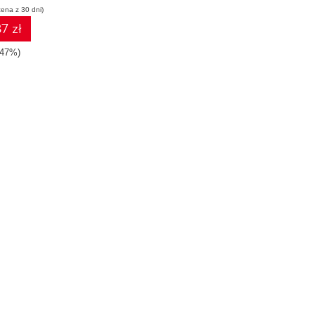
cena z 30 dni)
7 zł
-47%)