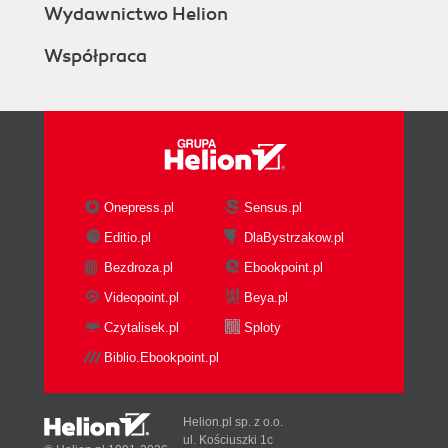
Wydawnictwo Helion
Współpraca
Onepress.pl
Sensus.pl
Editio.pl
DlaBystrzakow.pl
Bezdroza.pl
Ebookpoint.pl
Videopoint.pl
Beya.pl
Czytalisek.pl
Sploty
Biblio.Ebookpoint.pl
Helion.pl sp. z o.o.
ul. Kościuszki 1c