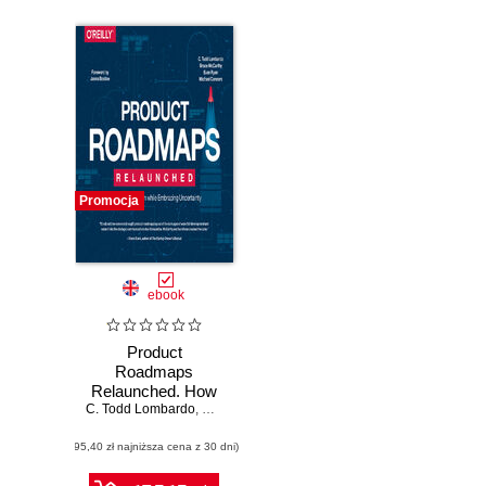
Promocja
ebook
Product
Roadmaps
Relaunched. How
C. Todd Lombardo
to Set Direction
,
Bruce McCarthy
,
Evan Ryan
while Embracing
(95,40 zł najniższa cena z 30 dni)
Uncertainty