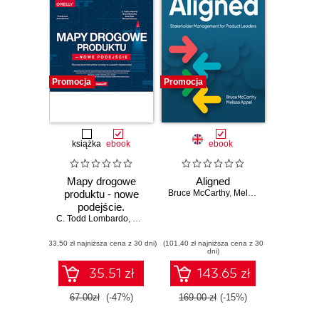
Promocja
Promocja
książka
ebook
ebook
Mapy drogowe
Aligned
produktu - nowe
Bruce McCarthy
,
Melissa Appel
podejście.
C. Todd Lombardo
Wyznaczanie
,
Bruce McCarthy
,
Evan Ryan
,
Michael Connors
kierunków rozwoju
(33,50 zł najniższa cena z 30 dni)
w czasach
(101,40 zł najniższa cena z 30
dni)
niepewności
35.51 zł
143.65 zł
67.00zł
(-47%)
169.00 zł
(-15%)