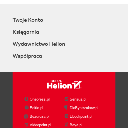
Twoje Konto
Księgarnia
Wydawnictwo Helion
Współpraca
Onepress.pl
Sensus.pl
Editio.pl
DlaBystrzakow.pl
Bezdroza.pl
Ebookpoint.pl
Videopoint.pl
Beya.pl