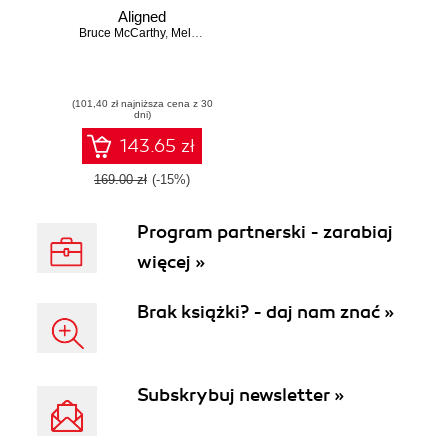
Aligned
Bruce McCarthy
,
Melissa Appel
(101,40 zł najniższa cena z 30
dni)
143.65 zł
169.00 zł
(-15%)
Program partnerski - zarabiaj
więcej »
Brak książki? - daj nam znać »
Subskrybuj newsletter »