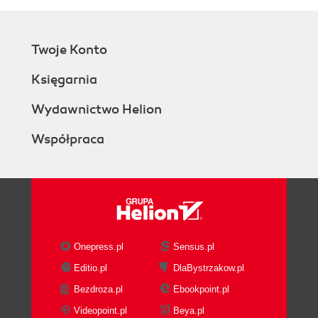
Twoje Konto
Księgarnia
Wydawnictwo Helion
Współpraca
Onepress.pl
Sensus.pl
Editio.pl
DlaBystrzakow.pl
Bezdroza.pl
Ebookpoint.pl
Videopoint.pl
Beya.pl