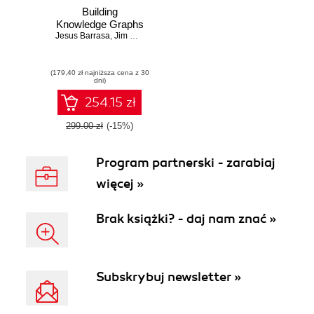
Building
Knowledge Graphs
Jesus Barrasa
,
Jim Webber
(179,40 zł najniższa cena z 30
dni)
254.15 zł
299.00 zł
(-15%)
Program partnerski - zarabiaj
więcej »
Brak książki? - daj nam znać »
Subskrybuj newsletter »