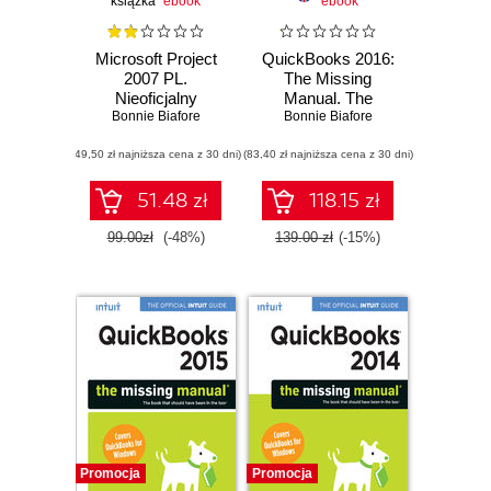
książka
ebook
ebook
Microsoft Project
QuickBooks 2016:
2007 PL.
The Missing
Nieoficjalny
Manual. The
Bonnie Biafore
podręcznik
Official Intuit Guide
Bonnie Biafore
to QuickBooks
(49,50 zł najniższa cena z 30 dni)
(83,40 zł najniższa cena z 30 dni)
2016
51.48 zł
118.15 zł
99.00zł
(-48%)
139.00 zł
(-15%)
Promocja
Promocja