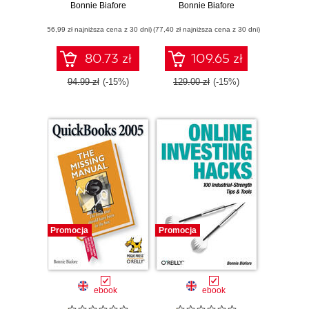
Bonnie Biafore
Missing Manual
Bonnie Biafore
(56,99 zł najniższa cena z 30 dni)
(77,40 zł najniższa cena z 30 dni)
80.73 zł
109.65 zł
94.99 zł
(-15%)
129.00 zł
(-15%)
Promocja
Promocja
ebook
ebook