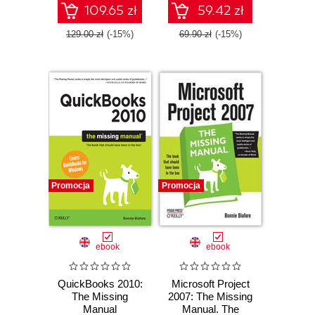
109.65 zł
59.42 zł
129.00 zł
(-15%)
69.90 zł
(-15%)
Promocja
Promocja
ebook
ebook
QuickBooks 2010:
Microsoft Project
The Missing
2007: The Missing
Manual
Manual. The