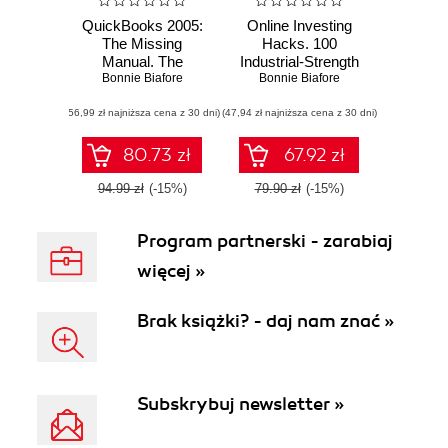
QuickBooks 2005:
Online Investing
The Missing
Hacks. 100
Manual. The
Industrial-Strength
Missing Manual
Bonnie Biafore
Bonnie Biafore
Tips & Tools
(56,99 zł najniższa cena z 30 dni)
(47,94 zł najniższa cena z 30 dni)
80.73 zł
67.92 zł
94.99 zł
(-15%)
79.90 zł
(-15%)
Program partnerski - zarabiaj
więcej »
Brak książki? - daj nam znać »
Subskrybuj newsletter »