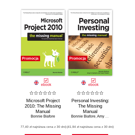
Promocja
Promocja
ebook
ebook
Microsoft Project
Personal Investing:
2010: The Missing
The Missing
Manual
Manual
Bonnie Biafore
Bonnie Biafore
,
Amy E. Buttell
,
Carol F
(77,40 zł najniższa cena z 30 dni)
(41,94 zł najniższa cena z 30 dni)