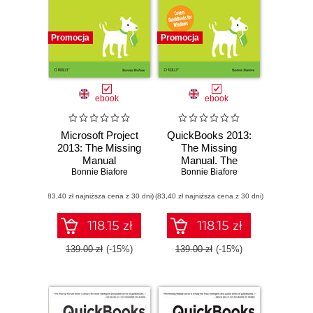
Promocja
Promocja
ebook
ebook
Microsoft Project
QuickBooks 2013:
2013: The Missing
The Missing
Manual
Manual. The
Bonnie Biafore
Official Intuit Guide
Bonnie Biafore
to QuickBooks
(83,40 zł najniższa cena z 30 dni)
(83,40 zł najniższa cena z 30 dni)
2013
118.15 zł
118.15 zł
139.00 zł
(-15%)
139.00 zł
(-15%)