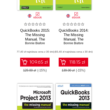
ebook
ebook
QuickBooks 2015:
QuickBooks 2014:
The Missing
The Missing
Manual. The
Manual. The
Official Intuit Guide
Bonnie Biafore
Official Intuit Guide
Bonnie Biafore
to QuickBooks
to QuickBooks
(77,40 zł najniższa cena z 30 dni)
2015
(83,40 zł najniższa cena z 30 dni)
2014
109.65 zł
118.15 zł
129.00 zł
(-15%)
139.00 zł
(-15%)