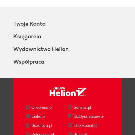
Twoje Konto
Księgarnia
Wydawnictwo Helion
Współpraca
Onepress.pl
Sensus.pl
Editio.pl
DlaBystrzakow.pl
Bezdroza.pl
Ebookpoint.pl
Videopoint.pl
Beya.pl