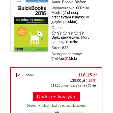
Autor:
Bonnie Biafore
Wydawnictwo:
O'Reilly
Media
(Z chęcią
przeczytam książkę w
języku polskim)
Ocena:
Bądź pierwszym, który
oceni tę książkę
Stron:
822
Dostępne formaty:
ePub
Mobi
118,15 zł
Ebook
139,00 zł
(-15%)
118,15 zł najniższa cena z 30 dni
Dodaj do koszyka
Dostępny natychmiast po opłaceniu zakupu
lub