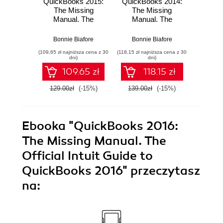
QuickBooks 2015:
QuickBooks 2014:
QuickB
The Missing
The Missing
The
Manual. The
Manual. The
Man
Official Intuit Guide
Official Intuit Guide
Officia
to QuickBooks
to QuickBooks
to Q
Bonnie Biafore
Bonnie Biafore
Bonn
2015
2014
(109,65 zł najniższa cena z 30
(118,15 zł najniższa cena z 30
(118,15 zł 
dni)
dni)
109.65 zł
118.15 zł
129.00zł
(-15%)
139.00zł
(-15%)
139.0
Ebooka
"QuickBooks 2016:
The Missing Manual. The
Official Intuit Guide to
QuickBooks 2016"
przeczytasz
na: