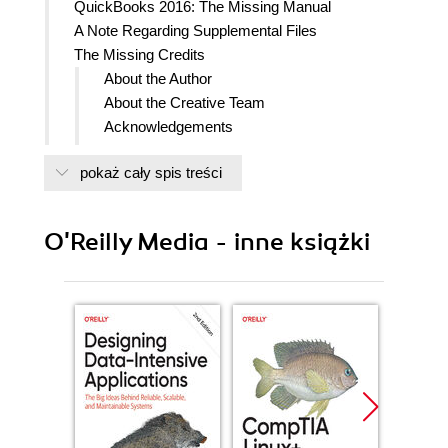
QuickBooks 2016: The Missing Manual
A Note Regarding Supplemental Files
The Missing Credits
About the Author
About the Creative Team
Acknowledgements
The Missing Manual Series
pokaż cały spis treści
Introduction
Whats New in QuickBooks 2016
When QuickBooks May Not Be the Answer
O'Reilly Media - inne książki
Choosing the Right Edition
The QuickBooks Premier Choices
Accounting Basics: The Important Stuff
About This Book
About the Outline
The Very Basics
AboutTheseArrows
About the Online Resources
Missing CD