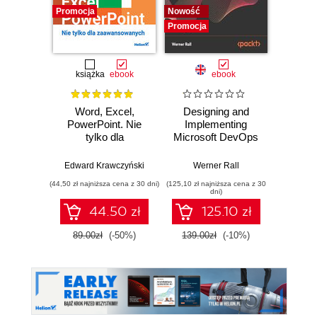
Promocja
Nowość
Promocj
Promocja
książka
ebook
ebook
Word, Excel,
Designing and
A Prac
PowerPoint. Nie
Implementing
to 
tylko dla
Microsoft DevOps
Engine
zaawansowanych
Solutions AZ 400
intellig
Certification Guide.
machi
Edward Krawczyński
Werner Rall
Erik Ben
Gain Azure
and 
(44,50 zł najniższa cena z 30 dni)
(125,10 zł najniższa cena z 30
(125,10 zł 
DevOps expertise,
clou
dni)
pass the AZ-400
pr
44.50 zł
125.10 zł
with confidence,
envi
and boost your
89.00zł
(-50%)
139.00zł
(-10%)
139.0
cloud career