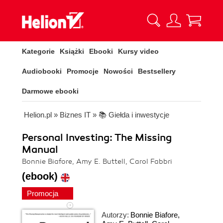
Kategorie
Książki
Ebooki
Kursy video
Audiobooki
Promocje
Nowości
Bestsellery
Darmowe ebooki
Helion.pl
»
Biznes IT
»
📚 Giełda i inwestycje
Personal Investing: The Missing
Manual
Bonnie Biafore, Amy E. Buttell, Carol Fabbri
(ebook)
Promocja
Autorzy:
Bonnie Biafore
,