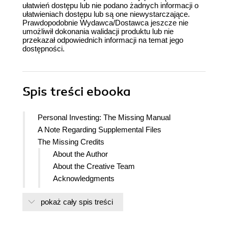
ułatwień dostępu lub nie podano żadnych informacji o
ułatwieniach dostępu lub są one niewystarczające.
Prawdopodobnie Wydawca/Dostawca jeszcze nie
umożliwił dokonania walidacji produktu lub nie
przekazał odpowiednich informacji na temat jego
dostępności.
Spis treści
ebooka
Personal Investing: The Missing Manual
A Note Regarding Supplemental Files
The Missing Credits
About the Author
About the Creative Team
Acknowledgments
The Missing Manual Series
pokaż cały spis treści
Introduction
Why Investing Is Important
The First Step: Planning