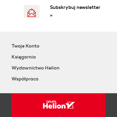
Clean Up Your Finances
Subskrybuj newsletter
Borrowing for a Good Reason
»
Get Rid of High-Interest Debt
Spend Money Wisely
Expect Base Hits, Not Home Runs
Sidestepping Pitfalls in Investor
Psychology
Twoje Konto
Which Type of Investor Are You?
Protectors
Księgarnia
Protectors bad habits
Protectors new habits
Wydawnictwo Helion
Followers
Współpraca
Followers bad habits
Followers new habits
Leaders
Leaders bad habits
Leaders new habits
Power Players
Power players bad habits