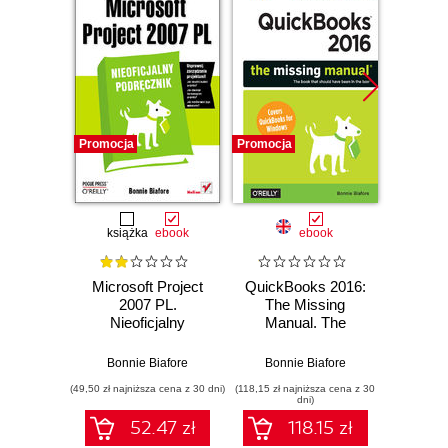
Promocja
Promocja
Promocj
książka
ebook
ebook
Microsoft Project
QuickBooks 2016:
QuickB
2007 PL.
The Missing
The
Nieoficjalny
Manual. The
Man
podręcznik
Official Intuit Guide
Officia
to QuickBooks
to Q
Bonnie Biafore
Bonnie Biafore
Bonn
2016
(49,50 zł najniższa cena z 30 dni)
(118,15 zł najniższa cena z 30
(109,65 zł 
dni)
52.47 zł
118.15 zł