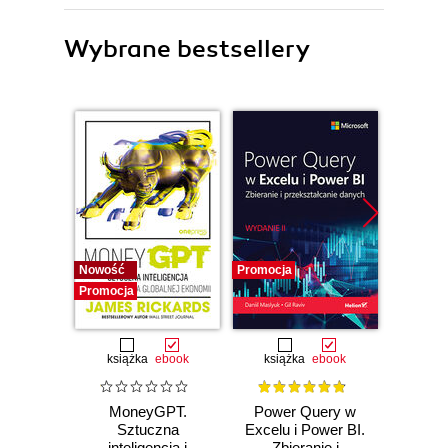
Wybrane bestsellery
Nowość
Promocja
Bestselle
Promocja
Promocj
książka
ebook
książka
ebook
ksią
MoneyGPT.
Power Query w
U
Sztuczna
Excelu i Power BI.
mas
inteligencja i
Zbieranie i
użyci