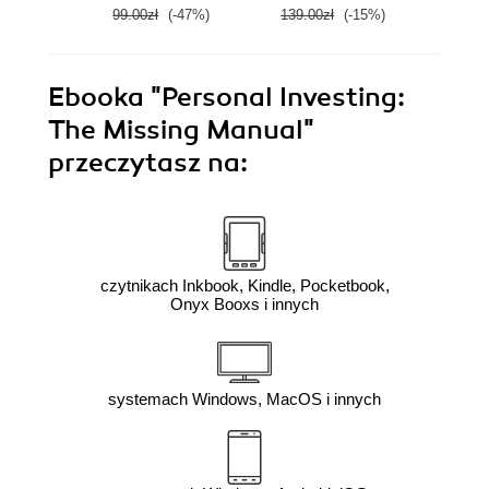
99.00zł
(-47%)
139.00zł
(-15%)
129.0
Ebooka
"Personal Investing:
The Missing Manual"
przeczytasz na:
czytnikach Inkbook, Kindle, Pocketbook,
Onyx Booxs i innych
systemach Windows, MacOS i innych