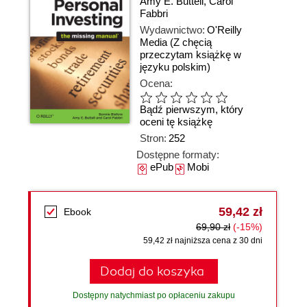
Amy E. Buttell
,
Carol
Fabbri
Wydawnictwo:
O'Reilly
Media
(Z chęcią
przeczytam książkę w
języku polskim)
Ocena:
Bądź pierwszym, który
oceni tę książkę
Stron:
252
Dostępne formaty:
ePub
Mobi
59,42 zł
Ebook
69,90 zł
(-15%)
59,42 zł najniższa cena z 30 dni
Dodaj do koszyka
Dostępny natychmiast po opłaceniu zakupu