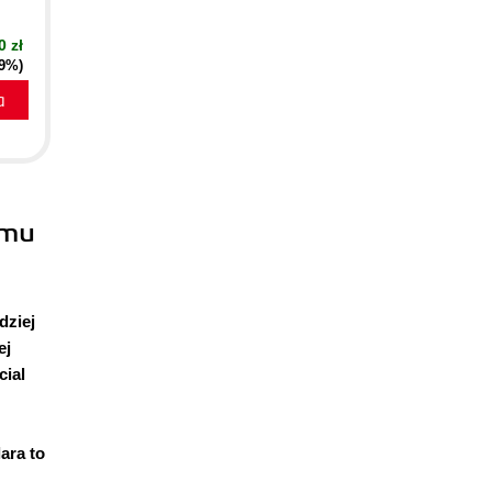
0 zł
29%)
a
emu
dziej
ej
cial
ara to