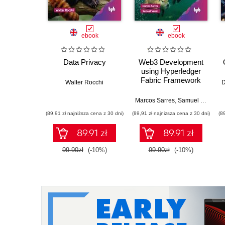
ebook
ebook
Data Privacy
Web3 Development
using Hyperledger
Fabric Framework
Walter Rocchi
Marcos Sarres
,
Samuel Venzi
(89,91 zł najniższa cena z 30 dni)
(89,91 zł najniższa cena z 30 dni)
(8
89.91 zł
89.91 zł
99.90zł
(-10%)
99.90zł
(-10%)