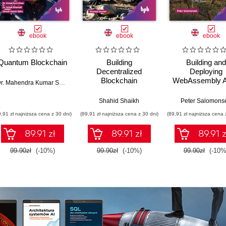
ebook
ebook
ebook
Quantum Blockchain
Building
Building and
Decentralized
Deploying
Blockchain
WebAssembly 
Dr. Mahendra Kumar Shrivas
,
Dr. Kamal Kant Hiran
,
Dr. Ashok Bhansali
,
Umesh Kum
Applications - 2nd
Edition
Shahid Shaikh
Peter Salomons
9,91 zł najniższa cena z 30 dni)
(89,91 zł najniższa cena z 30 dni)
(89,91 zł najniższa cena 
89.91 zł
89.91 zł
89.91 z
99.90zł
(-10%)
99.90zł
(-10%)
99.90zł
(-10%