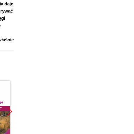
ia daje
grywać
ągi
o
właśnie
Promoc