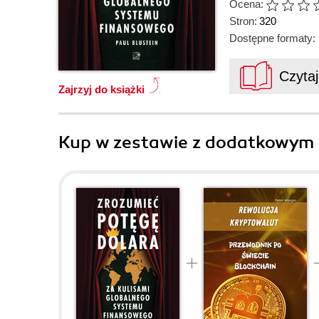
Ocena:
Stron:
320
Dostępne formaty:
Czyta
Zajrzyj do książki
Kup w zestawie z dodatkowym