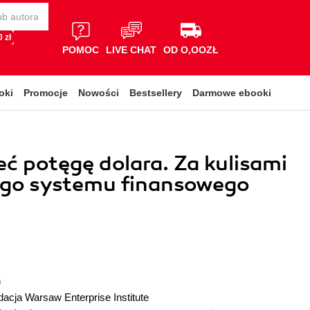
 zł
POMOC
LIVE CHAT
OD O,OOZŁ
oki
Promocje
Nowości
Bestsellery
Darmowe ebooki
ć potęgę dolara. Za kulisami
ego systemu finansowego
n
acja Warsaw Enterprise Institute