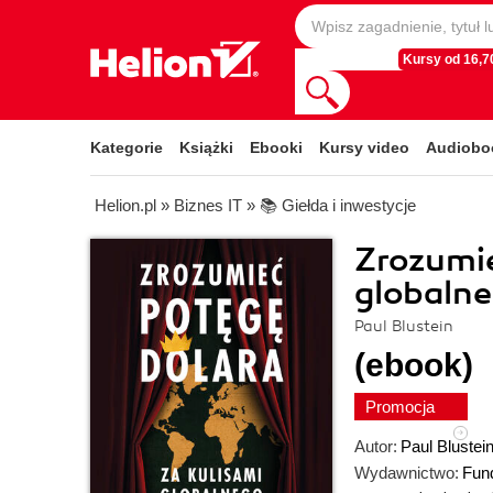
Kursy od 16,70
Kategorie
Książki
Ebooki
Kursy video
Audiobo
Helion.pl
»
Biznes IT
»
📚 Giełda i inwestycje
Zrozumie
globaln
Paul Blustein
(ebook)
Promocja
Autor:
Paul Blustei
Wydawnictwo:
Fund