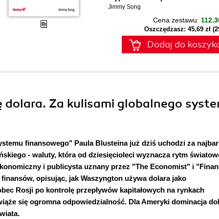
Jimmy Song
Cena zestawu:
112.3
Oszczędzasz: 45,69 zł (
Dodaj do koszyk
ę dolara. Za kulisami globalnego syst
ystemu finansowego" Paula Blusteina już dziś uchodzi za najbar
ańskiego - waluty, która od dziesięcioleci wyznacza rytm światow
ekonomiczny i publicysta uznany przez "The Economist" i "Finan
h finansów, opisując, jak Waszyngton używa dolara jako
 wobec Rosji po kontrolę przepływów kapitałowych na rynkach
wiąże się ogromna odpowiedzialność. Dla Ameryki dominacja dol
wiata.