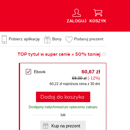
ZALOGUJ
KOSZYK
Pobierz aplikację
Bony
Podaruj prezent
TOP tytuł w super cenie » 50% taniej
60,67 zł
Ebook
69,00 zł
(-12%)
60,22 zł najniższa cena z 30 dni
Dodaj do koszyka
Dostępny natychmiast po opłaceniu zakupu
lub
Kup na prezent