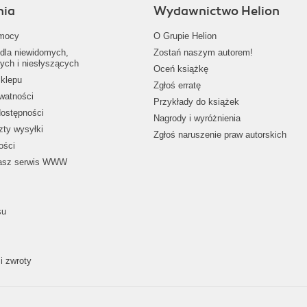
nia
Wydawnictwo Helion
mocy
O Grupie Helion
dla niewidomych,
Zostań naszym autorem!
ych i niesłyszących
Oceń książkę
klepu
Zgłoś erratę
ywatności
Przykłady do książek
dostępności
Nagrody i wyróżnienia
zty wysyłki
Zgłoś naruszenie praw autorskich
ości
nasz serwis WWW
su
i zwroty