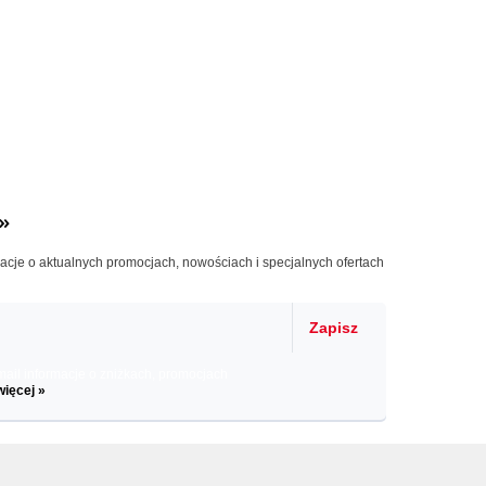
»
macje o aktualnych promocjach, nowościach i specjalnych ofertach
Zapisz
il informacje o zniżkach, promocjach
więcej »