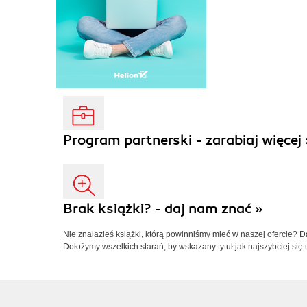
Program partnerski - zarabiaj więcej 
Brak książki? - daj nam znać »
Nie znalazłeś książki, którą powinniśmy mieć w naszej ofercie? 
Dołożymy wszelkich starań, by wskazany tytuł jak najszybciej się 