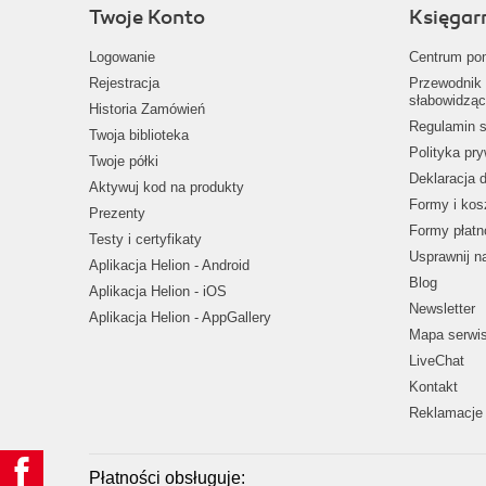
Twoje Konto
Księgar
Logowanie
Centrum po
Rejestracja
Przewodnik 
słabowidząc
Historia Zamówień
Regulamin s
Twoja biblioteka
Polityka pr
Twoje półki
Deklaracja 
Aktywuj kod na produkty
Formy i kos
Prezenty
Formy płatn
Testy i certyfikaty
Usprawnij 
Aplikacja Helion - Android
Blog
Aplikacja Helion - iOS
Newsletter
Aplikacja Helion - AppGallery
Mapa serwi
LiveChat
Kontakt
Reklamacje 
Płatności obsługuje: