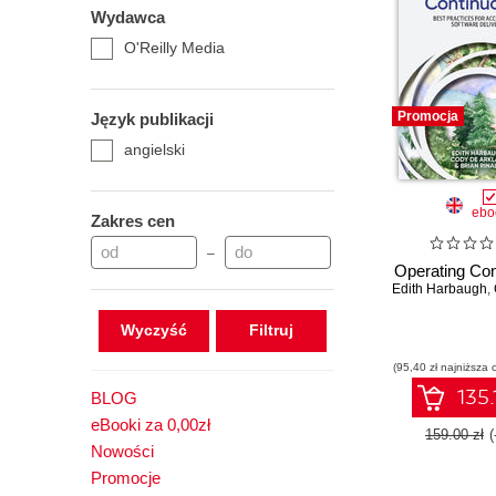
Wydawca
O'Reilly Media
Promocja
Język publikacji
angielski
ebo
Zakres cen
–
Operating Con
Edith Harbaugh
,
Wyczyść
(95,40 zł najniższa 
135.
BLOG
eBooki za 0,00zł
159.00 zł
Nowości
Promocje