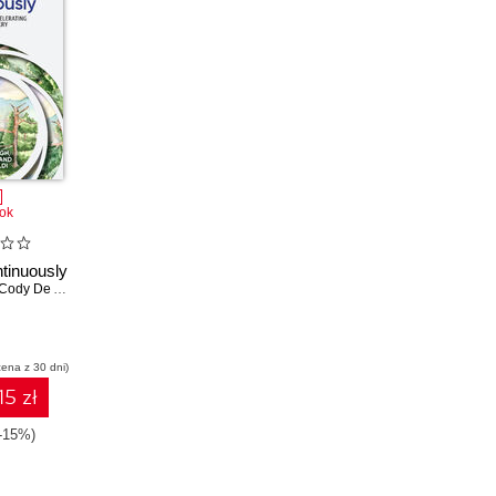
ok
tinuously
Cody De Arkland
,
Brian Rinaldi
cena z 30 dni)
15 zł
(-15%)