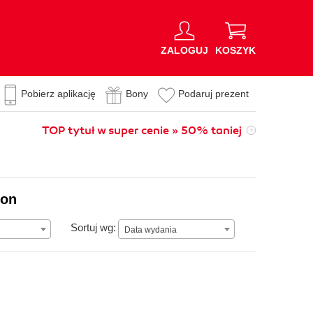
ZALOGUJ
KOSZYK
Pobierz aplikację
Bony
Podaruj prezent
TOP tytuł w super cenie » 50% taniej
ion
Data wydania
Sortuj wg:
Data wydania