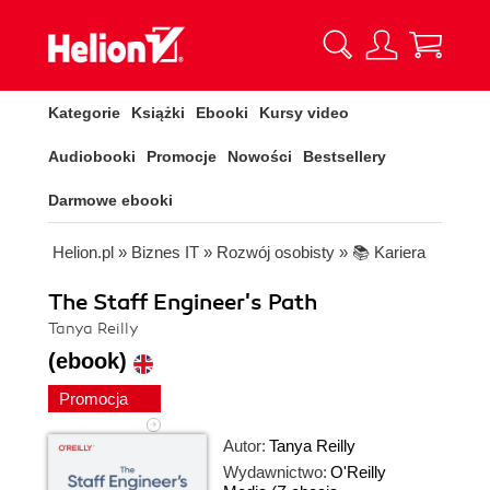
Kategorie
Książki
Ebooki
Kursy video
Audiobooki
Promocje
Nowości
Bestsellery
Darmowe ebooki
Helion.pl
»
Biznes IT
»
Rozwój osobisty
»
📚 Kariera
The Staff Engineer's Path
Tanya Reilly
(ebook)
Promocja
Autor:
Tanya Reilly
Wydawnictwo:
O'Reilly