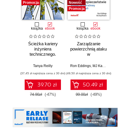
Promocja
Nowość
Promocj
Promocja
książka
ebook
książka
ebook
ksią
Ścieżka kariery
Zarządzanie
Lider w
inżyniera
powierzchnią ataku
Jak w
technicznego.
w
str
Zostań
cyberbezpieczeństwie.
innowac
współtwórcą
Strategie i techniki
b
Tanya Reilly
Ron Eddings
,
MJ Kaufmann
Jarro
swojego rozwoju i
ochrony zasobów
prz
(37,45 zł najniższa cena z 30 dni)
(49,50 zł najniższa cena z 30 dni)
(44,50 zł naj
podążaj za zmianą
cyfrowych
zespo
sz
39.70 zł
50.49 zł
int
74.90zł
(-47%)
99.00zł
(-49%)
89.0