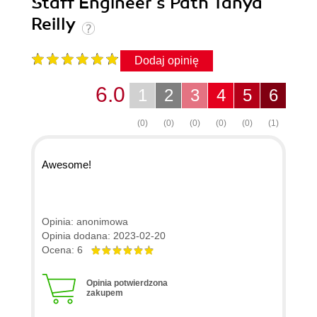
Staff Engineer's Path Tanya
Reilly
Dodaj opinię
6.0
1
2
3
4
5
6
(0)
(0)
(0)
(0)
(0)
(1)
Awesome!
Opinia: anonimowa
Opinia dodana: 2023-02-20
Ocena: 6
Opinia potwierdzona
zakupem