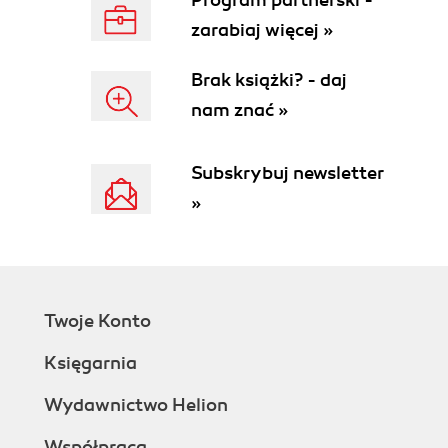
Program partnerski -
Are you keeping one foot on the
zarabiaj więcej »
manager track?
Do any of these archetypes fit you?
Brak książki? - daj
Whats Your Primary Focus?
nam znać »
Whats important?
What needs you?
Aligning on Scope, Shape, and Primary Focus
Subskrybuj newsletter
Is That Your Job?
»
To Recap
2. Three Maps
Uh, Did Anyone Bring a Map?
A Locator Map: You Are Here
A Topographical Map: Learning the
Twoje Konto
Terrain
A Treasure Map: X Marks the Spot
Księgarnia
Clearing the Fog of War
The Locator Map: Getting Perspective
Wydawnictwo Helion
Seeing Bigger
Współpraca
Taking an outsider view