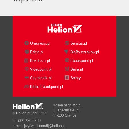
Escaping the echo chamber
Whats actually important?
What do your customers care
about?
Have your problems been solved
before?
Onepress.pl
Sensus.pl
The Topographical Map: Navigating the
Editio.pl
DlaBystrzakow.pl
Terrain
Bezdroza.pl
Ebookpoint.pl
Rough Terrain
Understanding Your Organization
Videopoint.pl
Beya.pl
Whats the culture?
Czytalisek.pl
Sploty
Secret or open?
Biblio.Ebookpoint.pl
Oral or written?
Top-down or bottom-up?
Fast change or deliberate
Helion.pl sp. z o.o.
change?
ul. Kościuszki 1c
© Helion.pl 1991-2026
44-100 Gliwice
Back channels or front doors?
tel. (32) 230-98-63
Allocated or available?
e-mail:
[wyświetl email]@helion.pl