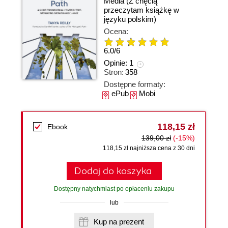
Media
(Z chęcią
przeczytam książkę w
języku polskim)
Ocena:
6.0
/
6
Opinie:
1
Stron:
358
Dostępne formaty:
ePub
Mobi
118,15 zł
Ebook
139,00 zł
(-15%)
118,15 zł najniższa cena z 30 dni
Dodaj do koszyka
Dostępny natychmiast po opłaceniu zakupu
lub
Kup na prezent