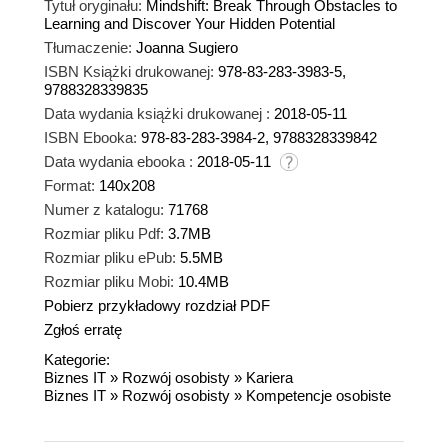
Tytuł oryginału:
Mindshift: Break Through Obstacles to
Learning and Discover Your Hidden Potential
Tłumaczenie:
Joanna Sugiero
ISBN Książki drukowanej:
978-83-283-3983-5,
9788328339835
Data wydania książki drukowanej :
2018-05-11
ISBN Ebooka:
978-83-283-3984-2, 9788328339842
Data wydania ebooka :
2018-05-11
Format:
140x208
Numer z katalogu:
71768
Rozmiar pliku Pdf:
3.7MB
Rozmiar pliku ePub:
5.5MB
Rozmiar pliku Mobi:
10.4MB
Pobierz przykładowy rozdział PDF
Zgłoś erratę
Kategorie:
Biznes IT
»
Rozwój osobisty
»
Kariera
Biznes IT
»
Rozwój osobisty
»
Kompetencje osobiste