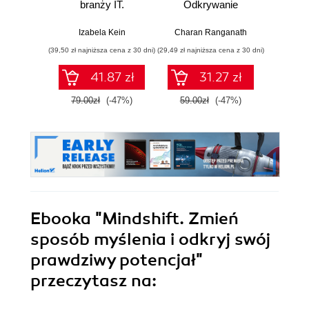
branży IT.
Odkrywanie
Kurs v
Praktyczne
sekretów pamięci,
r
przykłady i
aby zachować to,
mec
Izabela Kein
Charan Ranganath
Tomasz 
ćwiczenia
co ważne
pam
(39,50 zł najniższa cena z 30 dni)
(29,49 zł najniższa cena z 30 dni)
(96,75 zł naj
41.87 zł
31.27 zł
79.00zł
(-47%)
59.00zł
(-47%)
129.0
Ebooka
"Mindshift. Zmień
sposób myślenia i odkryj swój
prawdziwy potencjał"
przeczytasz na: