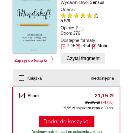
Wydawnictwo:
Sensus
Ocena:
5.5
/
6
Opinie:
2
Stron:
376
Dostępne formaty:
PDF
ePub
Mobi
Czytaj fragment
Zajrzyj do książki
Książka
niedostępna
21,15 zł
Ebook
39,90 zł
(-47%)
19,95 zł najniższa cena z 30 dni
Dodaj do koszyka
Dostępny natychmiast po opłaceniu zakupu