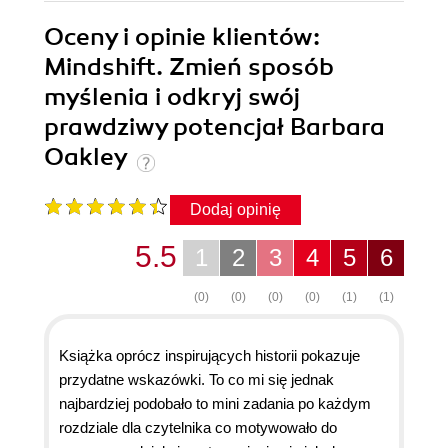
Oceny i opinie klientów:
Mindshift. Zmień sposób
myślenia i odkryj swój
prawdziwy potencjał Barbara
Oakley
Dodaj opinię
5.5
1
2
3
4
5
6
(0)
(0)
(0)
(0)
(1)
(1)
Książka oprócz inspirujących historii pokazuje
przydatne wskazówki. To co mi się jednak
najbardziej podobało to mini zadania po każdym
rozdziale dla czytelnika co motywowało do