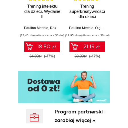
Rozdział 10. Przemiana kryzysu wieku średniego w
Trening intelektu
Trening
Z
dla dzieci. Wydanie
superkreatywności
ultra
życiową okazję (217)
II
dla dzieci
Jak m
opano
Rozdział 11. Wartość kursów MOOC i innych
umie
Paulina Mechło
,
Roksana Kosmala-Kwiatkowska
Paulina Mechło
,
Olga Geppert
Scot
zad
kursów internetowych (243)
(17,45 zł najniższa cena z 30 dni)
(19,95 zł najniższa cena z 30 dni)
(24,95 zł naj
krót
Rozdział 12. Proces tworzenia kursów MOOC.
18.50 zł
21.15 zł
Widok z okopów (279)
34.90zł
(-47%)
39.90zł
(-47%)
49.9
Rozdział 13. Uważność i nie tylko (313)
Podziękowania (333)
Informacje na temat zdjęć i ilustracji (337)
Źródła (341)
Przypisy (357)
Program partnerski -
zarabiaj więcej »