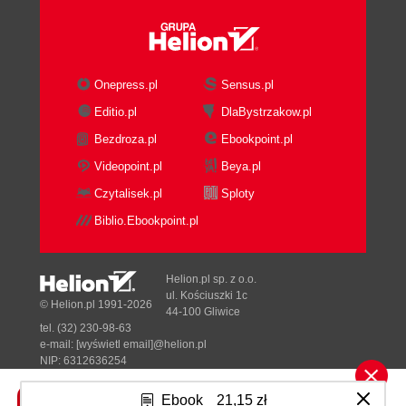
Onepress.pl
Sensus.pl
Editio.pl
DlaBystrzakow.pl
Bezdroza.pl
Ebookpoint.pl
Videopoint.pl
Beya.pl
Czytalisek.pl
Sploty
Biblio.Ebookpoint.pl
Helion.pl sp. z o.o.
ul. Kościuszki 1c
© Helion.pl 1991-2026
44-100 Gliwice
tel. (32) 230-98-63
e-mail:
[wyświetl email]@helion.pl
NIP: 6312636254
Regon: 241989027
Ebook
21,15 zł
Designed with ♥ by
Tonik.pl