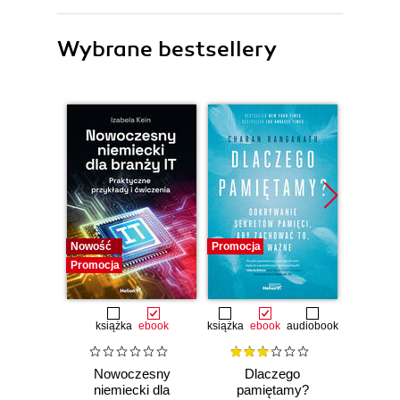
Wybrane bestsellery
Nowość
Promocja
Promocj
Promocja
książka
ebook
książka
ebook
audiobook
Nowoczesny
Dlaczego
T
niemiecki dla
pamiętamy?
zapam