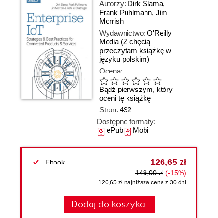
Autorzy:
Dirk Slama
,
Frank Puhlmann
,
Jim
Morrish
Wydawnictwo:
O'Reilly
Media
(Z chęcią
przeczytam książkę w
języku polskim)
Ocena:
Bądź pierwszym, który
oceni tę książkę
Stron:
492
Dostępne formaty:
ePub
Mobi
126,65 zł
Ebook
149,00 zł
(-15%)
126,65 zł najniższa cena z 30 dni
Dodaj do koszyka