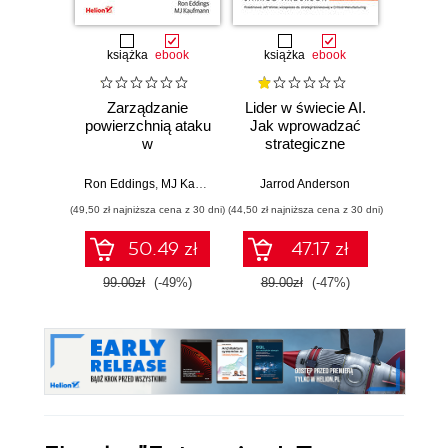
książka
ebook
książka
ebook
ksią
Zarządzanie
Lider w świecie AI.
Team 
powierzchnią ataku
Jak wprowadzać
Orga
w
strategiczne
biznes
cyberbezpieczeństwie.
innowacje, rozwijać
techn
Strategie i techniki
biznes i
dla 
Ron Eddings
,
MJ Kaufmann
Jarrod Anderson
Matthew 
ochrony zasobów
przewodzić
przep
(49,50 zł najniższa cena z 30 dni)
(44,50 zł najniższa cena z 30 dni)
(39,50 zł naj
cyfrowych
zespołowi w erze
sztucznej
50.49 zł
47.17 zł
inteligencji
99.00zł
(-49%)
89.00zł
(-47%)
79.0