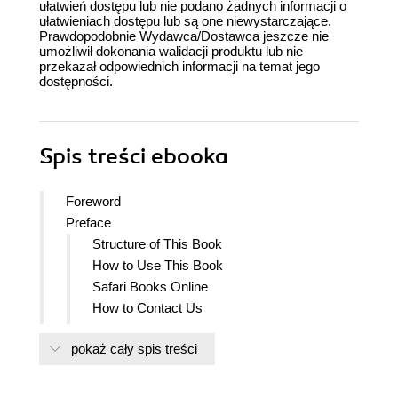
ułatwień dostępu lub nie podano żadnych informacji o
ułatwieniach dostępu lub są one niewystarczające.
Prawdopodobnie Wydawca/Dostawca jeszcze nie
umożliwił dokonania walidacji produktu lub nie
przekazał odpowiednich informacji na temat jego
dostępności.
Spis treści
ebooka
Foreword
Preface
Structure of This Book
How to Use This Book
Safari Books Online
How to Contact Us
Acknowledgments
pokaż cały spis treści
1. Overture
Mission: 50 Billion Connected Devices by
2020