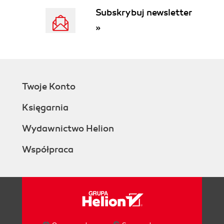
Lessons Learned
Subskrybuj newsletter
Microgrids and Virtual Power Plants
»
VPP/MMS: Functional Overview
Case Study: Smart City Rheintal
Forecasting Photovoltaic Energy
Consumer Devices: Load
Management
Twoje Konto
Electromobility Infrastructure
Smart Energy in the Chemical Industry
Księgarnia
4. Manufacturing and Industry
Integrated Production for Integrated Products
Wydawnictwo Helion
Sales/Marketing and New Business
Współpraca
Models
End-to-End Digital Engineering
Manufacturing
IoT Service Implementation
IoT Service Operations
Aftermarket Services
Work Environment