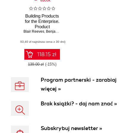
ebook
Building Products
for the Enterprise.
Product
Blair Reeves
Management in
,
Benjamin Gaines
Enterprise
(83,40 zł najniższa cena z 30 dni)
Software
118.15 zł
139.00 zł
(-15%)
Program partnerski - zarabiaj
więcej »
Brak książki? - daj nam znać »
Subskrybuj newsletter »