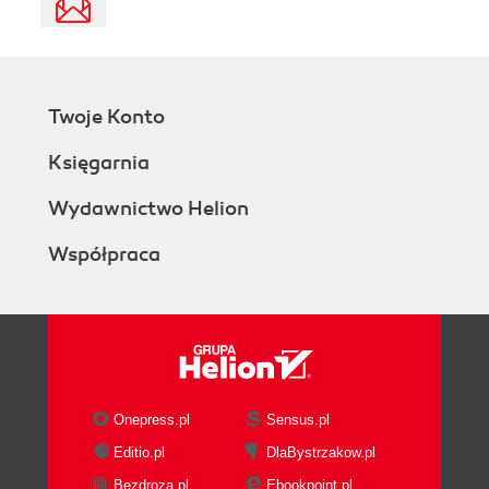
Twoje Konto
Księgarnia
Wydawnictwo Helion
Współpraca
Onepress.pl
Sensus.pl
Editio.pl
DlaBystrzakow.pl
Bezdroza.pl
Ebookpoint.pl