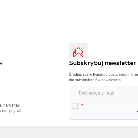
»
Subskrybuj newsletter 
Średnio raz w tygodniu dostaniesz infor
dla subskrybentów newslettera.
Daj nam znać.
*
Chcę otrzymywać na podany e-ma
u nas pojawił.
oraz nowościach wydawniczych.