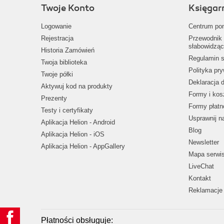
Twoje Konto
Księgar
Logowanie
Centrum po
Rejestracja
Przewodnik 
słabowidząc
Historia Zamówień
Regulamin s
Twoja biblioteka
Polityka pr
Twoje półki
Deklaracja 
Aktywuj kod na produkty
Formy i kos
Prezenty
Formy płatn
Testy i certyfikaty
Usprawnij 
Aplikacja Helion - Android
Blog
Aplikacja Helion - iOS
Newsletter
Aplikacja Helion - AppGallery
Mapa serwi
LiveChat
Kontakt
Reklamacje 
Płatności obsługuje: