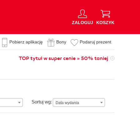
ZALOGUJ
KOSZYK
Pobierz aplikację
Bony
Podaruj prezent
TOP tytuł w super cenie » 50% taniej
Data wydania
Sortuj wg:
Data wydania