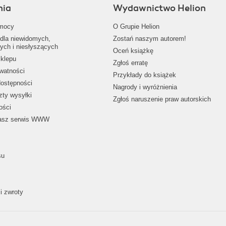
nia
Wydawnictwo Helion
mocy
O Grupie Helion
dla niewidomych,
Zostań naszym autorem!
ych i niesłyszących
Oceń książkę
klepu
Zgłoś erratę
ywatności
Przykłady do książek
dostępności
Nagrody i wyróżnienia
zty wysyłki
Zgłoś naruszenie praw autorskich
ości
nasz serwis WWW
su
i zwroty