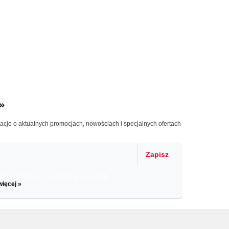
»
macje o aktualnych promocjach, nowościach i specjalnych ofertach
Zapisz
il informacje o zniżkach, promocjach
więcej »