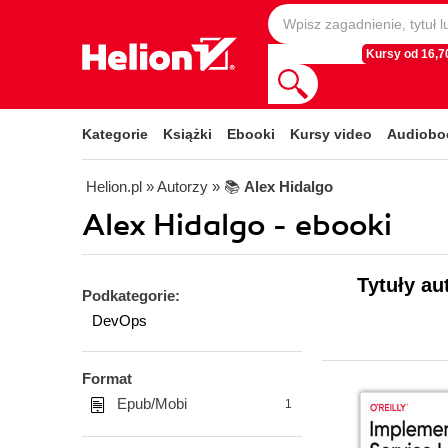
Kursy od 16,70
Kategorie
Książki
Ebooki
Kursy video
Audiobo
Helion.pl
» Autorzy
» 📚
Alex Hidalgo
Alex Hidalgo - ebooki
Tytuły au
Podkategorie:
DevOps
Format
Epub/Mobi
1