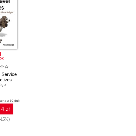
ok
 Service
ctives
algo
cena z 30 dni)
14 zł
(-15%)