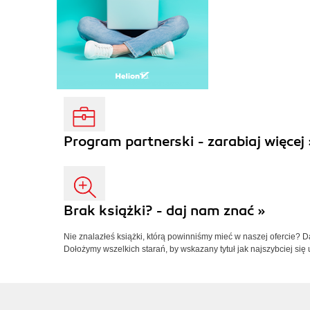
Program partnerski - zarabiaj więcej 
Brak książki? - daj nam znać »
Nie znalazłeś książki, którą powinniśmy mieć w naszej ofercie? 
Dołożymy wszelkich starań, by wskazany tytuł jak najszybciej się 