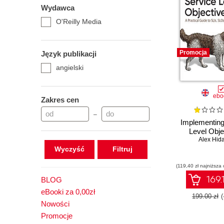
Wydawca
O'Reilly Media
Promocja
Język publikacji
angielski
ebo
Zakres cen
–
Implementing
Level Obje
Alex Hid
Wyczyść
(119,40 zł najniższa 
169.
BLOG
eBooki za 0,00zł
199.00 zł
Nowości
Promocje