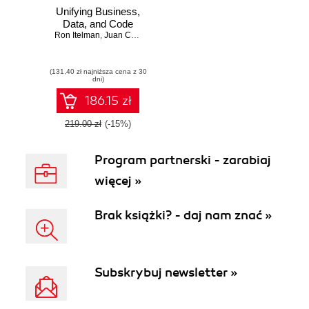
Unifying Business,
Data, and Code
Ron Itelman
,
Juan Cruz Viotti
(131,40 zł najniższa cena z 30
dni)
186.15 zł
219.00 zł
(-15%)
Program partnerski - zarabiaj
więcej »
Brak książki? - daj nam znać »
Subskrybuj newsletter »