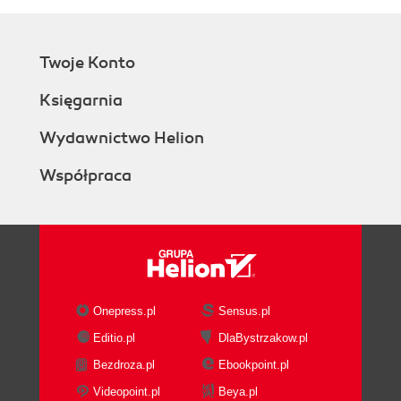
Twoje Konto
Księgarnia
Wydawnictwo Helion
Współpraca
Onepress.pl
Sensus.pl
Editio.pl
DlaBystrzakow.pl
Bezdroza.pl
Ebookpoint.pl
Videopoint.pl
Beya.pl