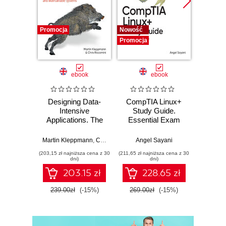
14. Complex, Adaptive Systems
15. The Learning Review
16. The Timeline
Promocja
Nowość
Nowość
17. The Town Hall
Promocja
Promocj
18. The Learning Review Framework
Index
ebook
ebook
Designing Data-
CompTIA Linux+
Video
Intensive
Study Guide.
with 
Applications. The
Essential Exam
with
Big Ideas Behind
Prep
Trans
Reliable, Scalable,
Mu
Martin Kleppmann
,
Chris Riccomini
Angel Sayani
Jose
and Maintainable
L
(203,15 zł najniższa cena z 30
(211,65 zł najniższa cena z 30
(211,65 zł 
Systems. 2nd
dni)
dni)
Edition
203.15 zł
228.65 zł
239.00zł
(-15%)
269.00zł
(-15%)
269.0