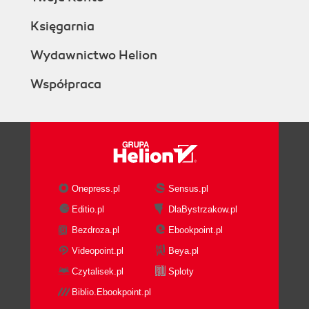
Księgarnia
Wydawnictwo Helion
Współpraca
Onepress.pl
Sensus.pl
Editio.pl
DlaBystrzakow.pl
Bezdroza.pl
Ebookpoint.pl
Videopoint.pl
Beya.pl
Czytalisek.pl
Sploty
Biblio.Ebookpoint.pl