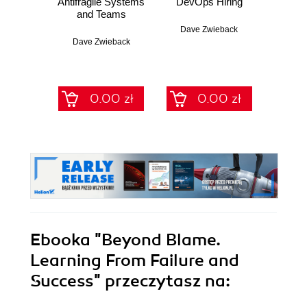
Antifragile Systems
DevOps Hiring
The Hu
and Teams
Pos
Dave Zwieback
Dave Zwieback
Dave
0.00 zł
0.00 zł
Ebooka
"Beyond Blame.
Learning From Failure and
Success"
przeczytasz na: