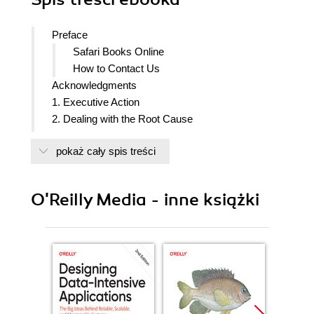
Preface
Safari Books Online
How to Contact Us
Acknowledgments
1. Executive Action
2. Dealing with the Root Cause
3. Operator Error
pokaż cały spis treści
4. The Bad Apples
5. Holding to Account
6. Why Things Break
O'Reilly Media - inne książki
7. Whos to Blame?
8. Trade-offs
9. Reliable Errors (or Reliably Error-Prone)
10. The Second Victim
11. The Downside of Blame
12. Paradigm Shift
13. Executive Support