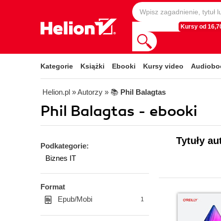
Kursy od 16,70
Kategorie
Książki
Ebooki
Kursy video
Audiobo
Helion.pl
» Autorzy
» 📚
Phil Balagtas
Phil Balagtas - ebooki
Tytuły au
Podkategorie:
Biznes IT
Format
Epub/Mobi
1