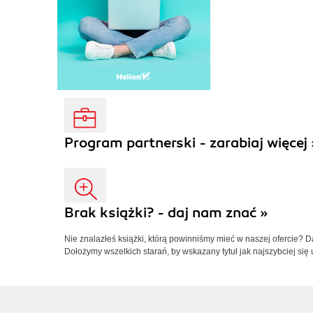
Program partnerski - zarabiaj więcej 
Brak książki? - daj nam znać »
Nie znalazłeś książki, którą powinniśmy mieć w naszej ofercie? 
Dołożymy wszelkich starań, by wskazany tytuł jak najszybciej się 