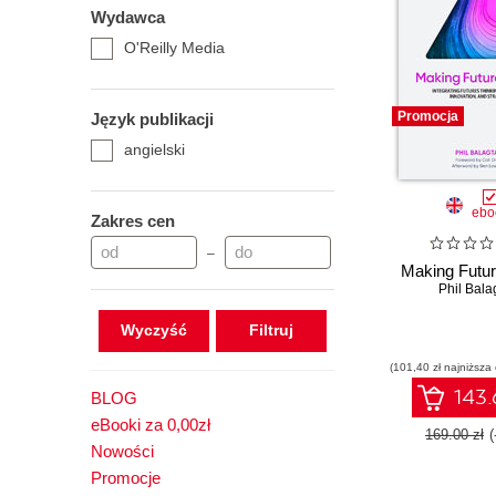
Wydawca
O'Reilly Media
Promocja
Język publikacji
angielski
ebo
Zakres cen
–
Making Futu
Phil Bala
Wyczyść
(101,40 zł najniższa
143.
BLOG
eBooki za 0,00zł
169.00 zł
Nowości
Promocje