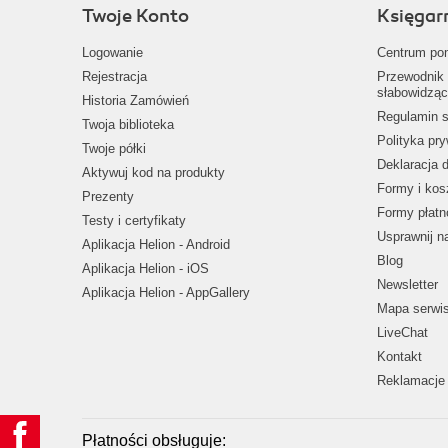
Twoje Konto
Księgar
Logowanie
Centrum po
Rejestracja
Przewodnik 
słabowidząc
Historia Zamówień
Regulamin s
Twoja biblioteka
Polityka pr
Twoje półki
Deklaracja 
Aktywuj kod na produkty
Formy i kos
Prezenty
Formy płatn
Testy i certyfikaty
Usprawnij 
Aplikacja Helion - Android
Blog
Aplikacja Helion - iOS
Newsletter
Aplikacja Helion - AppGallery
Mapa serwi
LiveChat
Kontakt
Reklamacje 
Płatności obsługuje: