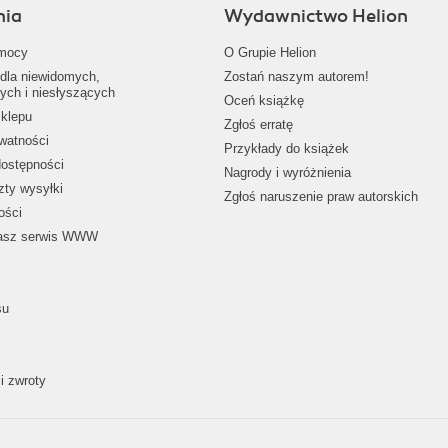
nia
Wydawnictwo Helion
mocy
O Grupie Helion
dla niewidomych,
Zostań naszym autorem!
ych i niesłyszących
Oceń książkę
klepu
Zgłoś erratę
ywatności
Przykłady do książek
dostępności
Nagrody i wyróżnienia
zty wysyłki
Zgłoś naruszenie praw autorskich
ości
nasz serwis WWW
su
i zwroty