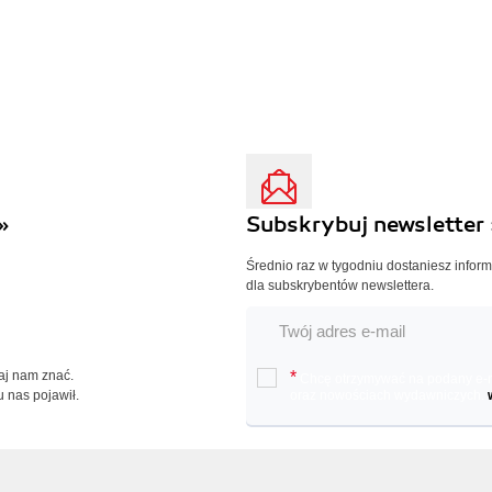
»
Subskrybuj newsletter 
Średnio raz w tygodniu dostaniesz infor
dla subskrybentów newslettera.
Daj nam znać.
*
Chcę otrzymywać na podany e-ma
u nas pojawił.
oraz nowościach wydawniczych.