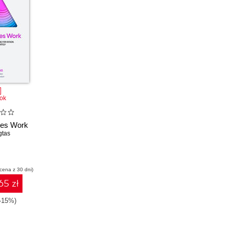
ok
res Work
gtas
 cena z 30 dni)
65 zł
(-15%)