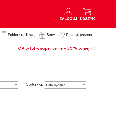
ZALOGUJ
KOSZYK
Pobierz aplikację
Bony
Podaruj prezent
TOP tytuł w super cenie » 50% taniej
n
Data wydania
Sortuj wg:
Data wydania