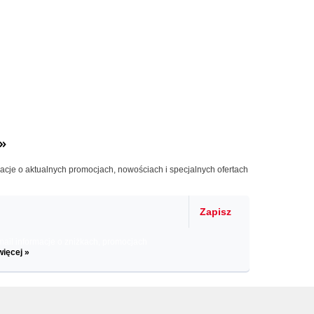
»
macje o aktualnych promocjach, nowościach i specjalnych ofertach
Zapisz
il informacje o zniżkach, promocjach
więcej »