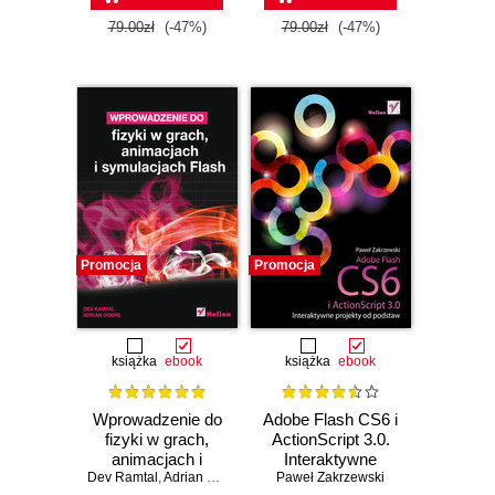
79.00zł
(-47%)
79.00zł
(-47%)
Promocja
Promocja
książka
ebook
książka
ebook
Wprowadzenie do
Adobe Flash CS6 i
fizyki w grach,
ActionScript 3.0.
animacjach i
Interaktywne
Dev Ramtal
symulacjach Flash
,
Adrian Dobre
Paweł Zakrzewski
projekty od