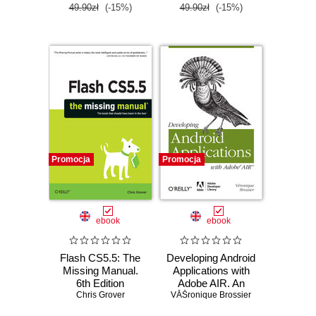
49.90zł
(-15%)
49.90zł
(-15%)
Promocja
Promocja
ebook
ebook
Flash CS5.5: The
Developing Android
Missing Manual.
Applications with
6th Edition
Adobe AIR. An
Chris Grover
VĂŠronique Brossier
ActionScript
Developer's Guide