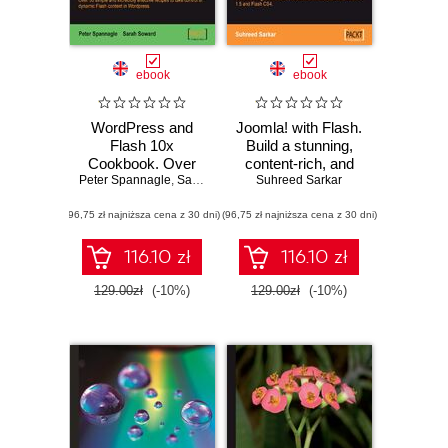
ebook
ebook
WordPress and
Joomla! with Flash.
Flash 10x
Build a stunning,
Cookbook. Over
content-rich, and
Peter Spannagle
50 simple but
,
Sarah Soward
interactive web site
Suhreed Sarkar
incredibly effective
with Joomla! 1.5
(96,75 zł najniższa cena z 30 dni)
recipes to take
(96,75 zł najniższa cena z 30 dni)
and Flash CS4
control of dynamic
Flash content in
116.10 zł
116.10 zł
Wordpress
129.00zł
(-10%)
129.00zł
(-10%)