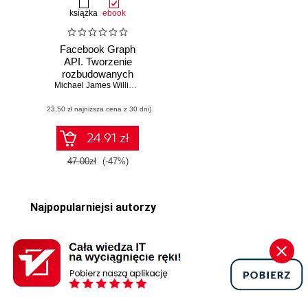
książka
ebook
Facebook Graph
API. Tworzenie
rozbudowanych
rozwiązań we
Michael James Williams
Flashu
(23,50 zł najniższa cena z 30 dni)
24.91 zł
47.00zł
(-47%)
Najpopularniejsi autorzy
Anil Ananthaswamy
Michael Albada
Adam Józefiok
Mark Lutz