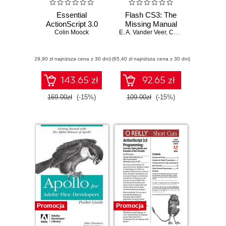
Essential
Flash CS3: The
ActionScript 3.0
Missing Manual
Colin Moock
E. A. Vander Veer
,
Chris Grover
(29,90 zł najniższa cena z 30 dni)
(65,40 zł najniższa cena z 30 dni)
143.65 zł
92.65 zł
169.00zł
(-15%)
109.00zł
(-15%)
Promocja
Promocja