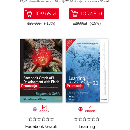
(77,40 zł najniższa cena z 30 dni)
(77,40 zł najniższa cena z 30 dni)
to Building Android
Applications
109.65 zł
109.65 zł
129.00zł
(-15%)
129.00zł
(-15%)
Promocja
Promocja
ebook
ebook
Facebook Graph
Learning