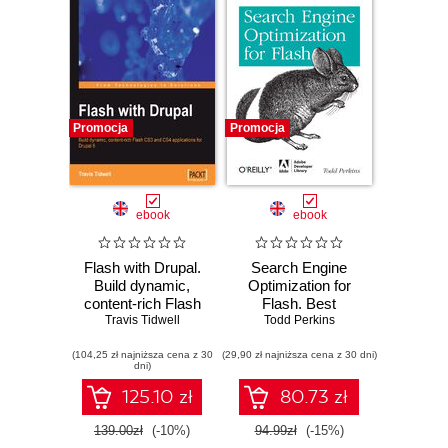
Promocja
Promocja
ebook
ebook
Flash with Drupal.
Search Engine
Build dynamic,
Optimization for
content-rich Flash
Flash. Best
CS3 and CS4
Travis Tidwell
practices for using
Todd Perkins
applications for
Flash on the web
(104,25 zł najniższa cena z 30
Drupal 6
(29,90 zł najniższa cena z 30 dni)
dni)
125.10 zł
80.73 zł
139.00zł
(-10%)
94.99zł
(-15%)