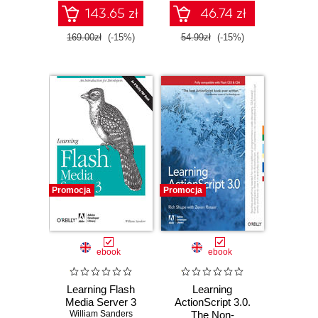
143.65 zł
46.74 zł
169.00zł
(-15%)
54.99zł
(-15%)
Promocja
Promocja
ebook
ebook
Learning Flash
Learning
Media Server 3
ActionScript 3.0.
William Sanders
The Non-