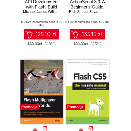
API Development
ActionScript 3.0. A
with Flash. Build
Beginner's Guide.
social Flash
Michael James Williams
Rich Shupe
2nd Edition
,
Zevan Rosser
applications fully
(104,25 zł najniższa cena z 30
integrated with the
(95,40 zł najniższa cena z 30 dni)
dni)
Facebook Graph
API
125.10 zł
135.15 zł
139.00zł
(-10%)
159.00zł
(-15%)
Promocja
Promocja