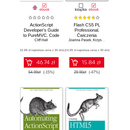
ebook
książka
ebook
ActionScript
Flash CS5 PL
Developer's Guide
Professional.
to PureMVC. Code
Ćwiczenia
at the Speed of
Cliff Hall
Joanna Pasek
praktyczne
,
Krzysztof Pasek
Thought
(32,99 zł najniższa cena z 30 dni)
(14,95 zł najniższa cena z 30 dni)
46.74 zł
15.84 zł
54.99zł
(-15%)
29.90zł
(-47%)