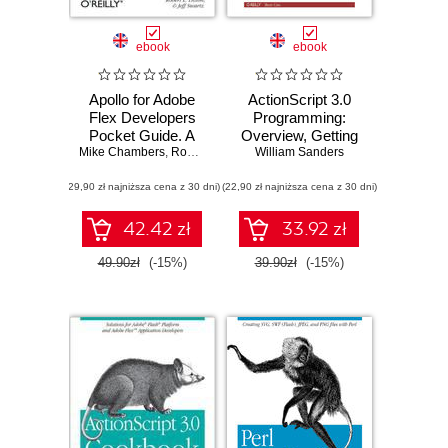
ebook
ebook
Apollo for Adobe
ActionScript 3.0
Flex Developers
Programming:
Pocket Guide. A
Overview, Getting
Mike Chambers
Developer's
,
Rob Dixon
,
Jeff Swartz
William Sanders
Started, and
Reference for
Examples of New
(29,90 zł najniższa cena z 30 dni)
Apollo's Alpha
(22,90 zł najniższa cena z 30 dni)
Concepts
Release
42.42 zł
33.92 zł
49.90zł
(-15%)
39.90zł
(-15%)