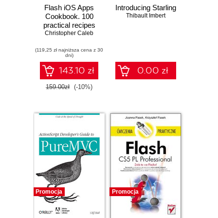
Flash iOS Apps
Introducing Starling
Cookbook. 100
Thibault Imbert
practical recipes
for developing iOS
Christopher Caleb
apps with Flash
(119,25 zł najniższa cena z 30
Professional and
dni)
Adobe AIR with
this book and
143.10 zł
0.00 zł
159.00zł
(-10%)
Promocja
Promocja