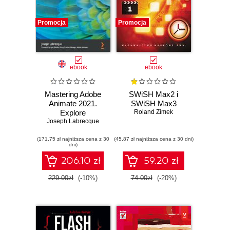
Promocja
Promocja
ebook
ebook
Mastering Adobe
SWiSH Max2 i
Animate 2021.
SWiSH Max3
Explore
Roland Zimek
Joseph Labrecque
professional
techniques and
(171,75 zł najniższa cena z 30
best practices to
(45,87 zł najniższa cena z 30 dni)
dni)
design vivid
animations and
206.10 zł
59.20 zł
interactive content
229.00zł
(-10%)
74.00zł
(-20%)