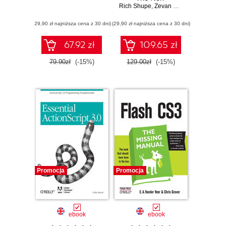
Rich Shupe
Programmer's
,
Zevan Rosser
Guide to
(29,90 zł najniższa cena z 30 dni)
(29,90 zł najniższa cena z 30 dni)
ActionScript 3.0
67.92 zł
109.65 zł
79.90zł
(-15%)
129.00zł
(-15%)
Promocja
Promocja
ebook
ebook