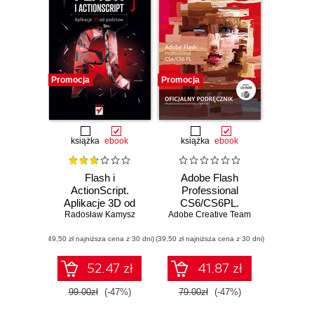
Promocja
Promocja
książka
ebook
książka
ebook
Flash i
Adobe Flash
ActionScript.
Professional
Aplikacje 3D od
CS6/CS6PL.
Radosław Kamysz
podstaw
Adobe Creative Team
Oficjalny
podręcznik
(49,50 zł najniższa cena z 30 dni)
(39,50 zł najniższa cena z 30 dni)
52.47 zł
41.87 zł
99.00zł
(-47%)
79.00zł
(-47%)