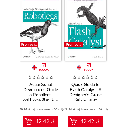
Promocja
Promocja
ebook
ebook
ActionScript
Quick Guide to
Developer's Guide
Flash Catalyst. A
to Robotlegs.
Designer's Guide
Joel Hooks
Building Flexible
,
Stray (Lindsey Fallow)
Rafiq Elmansy
to Visual
Rich Internet
Development
(29,94 zł najniższa cena z 30 dni)
Applications
(29,94 zł najniższa cena z 30 dni)
42.42 zł
42.42 zł