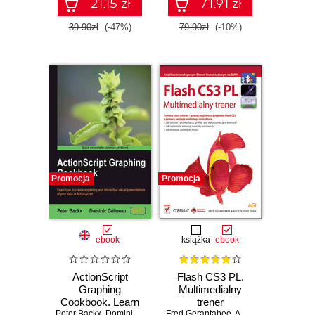
book and
21.15 zł
71.91 zł
39.90zł
(-47%)
79.90zł
(-10%)
Promocja
Promocja
ebook
książka
ebook
ActionScript
Flash CS3 PL.
Graphing
Multimedialny
Cookbook. Learn
trener
Peter Backx
how to create
,
Dominic Gelineau
Fred Gerantabee
,
AGI Creative Team