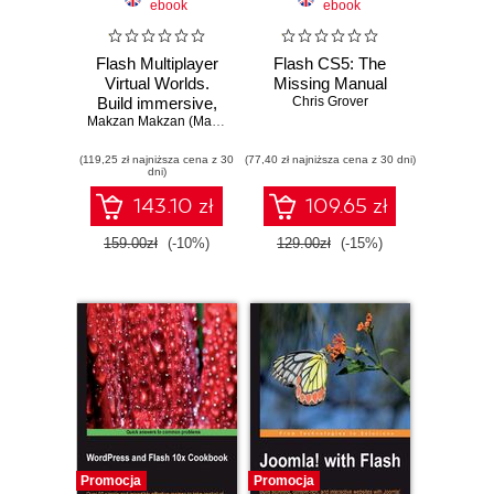
ebook
ebook
Flash Multiplayer
Flash CS5: The
Virtual Worlds.
Missing Manual
Build immersive,
Chris Grover
full-featured
Makzan Makzan (Mak Seng Hin)
interactive worlds
(119,25 zł najniższa cena z 30
for games, online
(77,40 zł najniższa cena z 30 dni)
dni)
communities, and
more
143.10 zł
109.65 zł
159.00zł
(-10%)
129.00zł
(-15%)
Promocja
Promocja