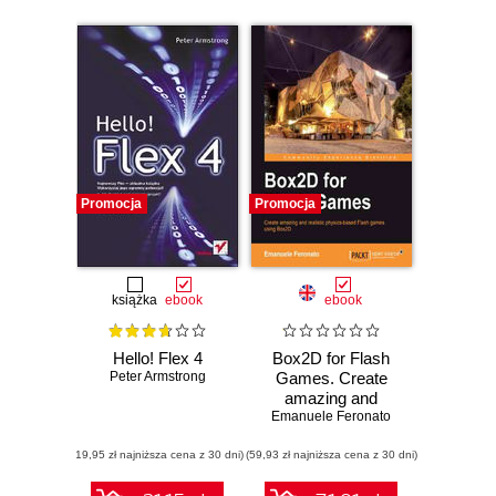
Promocja
Promocja
książka
ebook
ebook
Hello! Flex 4
Box2D for Flash
Peter Armstrong
Games. Create
amazing and
realistic physics-
Emanuele Feronato
based Flash
(19,95 zł najniższa cena z 30 dni)
(59,93 zł najniższa cena z 30 dni)
games using
Box2D with this