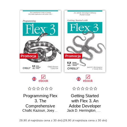
Promocja
Promocja
ebook
ebook
Programming Flex
Getting Started
3. The
with Flex 3. An
Comprehensive
Adobe Developer
Chafic Kazoun
Guide to Creating
,
Joey Lott
Jack D. Herrington
Library Pocket
,
Emily Kim
,
Adobe 
Rich Internet
Guide for
(29,90 zł najniższa cena z 30 dni)
Applications with
(29,90 zł najniższa cena z 30 dni)
Developers
Adobe Flex