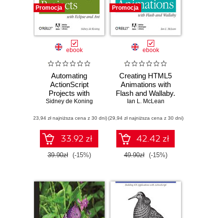
Promocja
Promocja
ebook
ebook
Automating
Creating HTML5
ActionScript
Animations with
Projects with
Flash and Wallaby.
Eclipse and Ant.
Sidney de Koning
Converting Flash
Ian L. McLean
Code, Compile,
Animations to
(23,94 zł najniższa cena z 30 dni)
Debug and Deploy
(29,94 zł najniższa cena z 30 dni)
HTML5
Faster
33.92 zł
42.42 zł
39.90zł
(-15%)
49.90zł
(-15%)