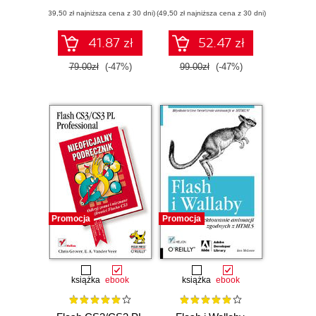
podstaw
(39,50 zł najniższa cena z 30 dni)
(49,50 zł najniższa cena z 30 dni)
41.87 zł
52.47 zł
79.00zł
(-47%)
99.00zł
(-47%)
Promocja
Promocja
książka
ebook
książka
ebook