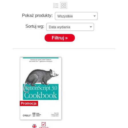
Pokaż produkty:
Wszystkie
Sortuj wg:
Data wydania
Filtruj »
Promocja