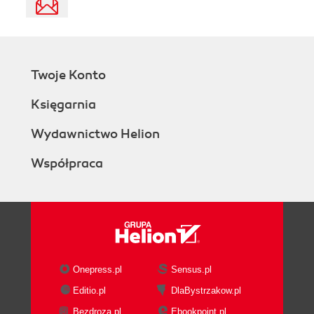
Twoje Konto
Księgarnia
Wydawnictwo Helion
Współpraca
Onepress.pl
Sensus.pl
Editio.pl
DlaBystrzakow.pl
Bezdroza.pl
Ebookpoint.pl