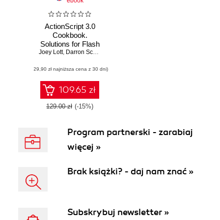
ebook
ActionScript 3.0
Cookbook.
Solutions for Flash
Joey Lott
Platform and Flex
,
Darron Schall
,
Keith Peters
Application
(29,90 zł najniższa cena z 30 dni)
Developers
109.65 zł
129.00 zł
(-15%)
Program partnerski - zarabiaj
więcej »
Brak książki? - daj nam znać »
Subskrybuj newsletter »