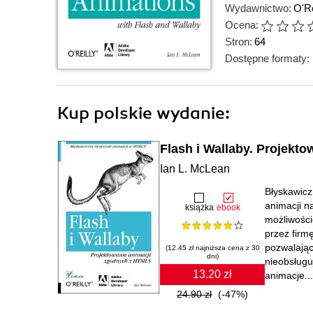
Wydawnictwo:
O'Re
Ocena:
Stron:
64
Dostępne formaty:
Kup polskie wydanie:
Flash i Wallaby. Projekt
Ian L. McLean
Błyskawicz
animacji n
książka
ebook
możliwości
przez firm
pozwalając
(12.45 zł najniższa cena z 30
dni)
nieobsługu
13.20 zł
animacje...
24.90 zł
(-47%)