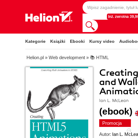
Inż. zwrotna 39,90
Kategorie
Książki
Ebooki
Kursy video
Audiobo
Helion.pl
»
Web development
»
📚 HTML
Creatin
and Wall
Animati
Ian L. McLean
(ebook)
Promocja
Autor:
Ian L. McLe