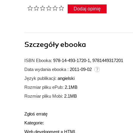
Dodaj opinię
Szczegóły
ebooka
ISBN Ebooka:
978-14-493-1720-1, 9781449317201
Data wydania ebooka :
2011-09-02
Język publikacji:
angielski
Rozmiar pliku ePub:
2.1MB
Rozmiar pliku Mobi:
2.1MB
Zgłoś erratę
Kategorie:
Web development
»
HTML