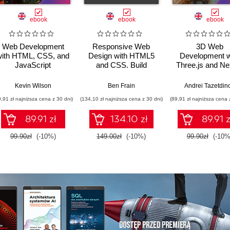
ebook
ebook
ebook
Web Development
Responsive Web
3D Web
with HTML, CSS, and
Design with HTML5
Development w
JavaScript
and CSS. Build
Three.js and Nex
future-proof
responsive websites
Kevin Wilson
Ben Frain
Andrei Tazetdin
using the latest
9,91 zł najniższa cena z 30 dni)
(134,10 zł najniższa cena z 30 dni)
(89,91 zł najniższa cena 
HTML5 and CSS
techniques - Fifth
89.91 zł
134.10 zł
89.91 z
Edition
99.90zł
(-10%)
149.00zł
(-10%)
99.90zł
(-10%