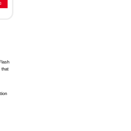
a
 Flash
 that
tion