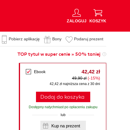
ZALOGUJ
KOSZYK
Pobierz aplikację
Bony
Podaruj prezent
TOP tytuł w super cenie » 50% taniej
42,42 zł
Ebook
49,90 zł
(-15%)
42,42 zł najniższa cena z 30 dni
Dodaj do koszyka
Dostępny natychmiast po opłaceniu zakupu
lub
Kup na prezent