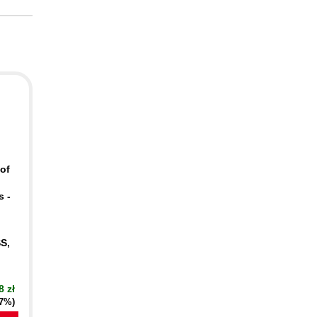
of
s -
S,
8 zł
17%)