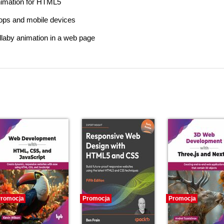
animation for HTML5
tops and mobile devices
laby animation in a web page
romocja
Promocja
Promocja