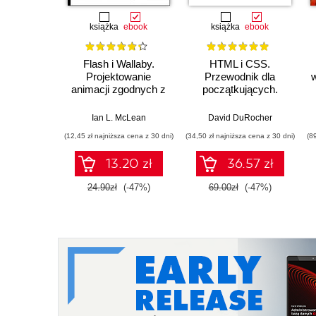
książka
ebook
książka
ebook
Flash i Wallaby.
HTML i CSS.
Projektowanie
Przewodnik dla
animacji zgodnych z
początkujących.
HTML5
Solidne podstawy
kodowania i
Ian L. McLean
David DuRocher
projektowania
(12,45 zł najniższa cena z 30 dni)
(34,50 zł najniższa cena z 30 dni)
(8
responsywnych stron
internetowych
13.20 zł
36.57 zł
24.90zł
(-47%)
69.00zł
(-47%)