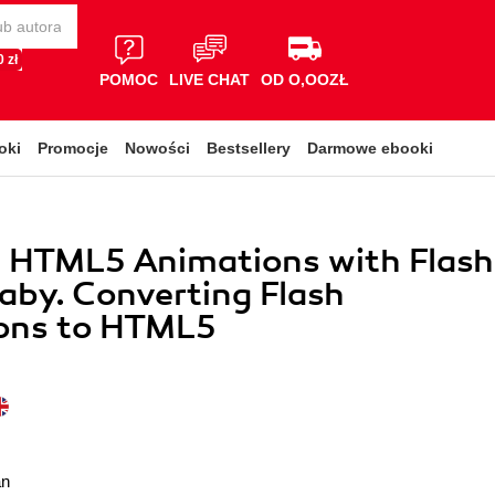
 zł
POMOC
LIVE CHAT
OD O,OOZŁ
oki
Promocje
Nowości
Bestsellery
Darmowe ebooki
g HTML5 Animations with Flash
aby. Converting Flash
ons to HTML5
an