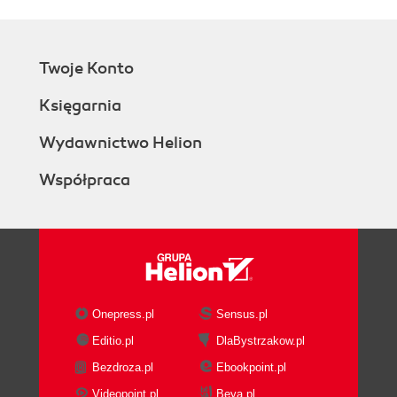
Twoje Konto
Księgarnia
Wydawnictwo Helion
Współpraca
Onepress.pl
Sensus.pl
Editio.pl
DlaBystrzakow.pl
Bezdroza.pl
Ebookpoint.pl
Videopoint.pl
Beya.pl