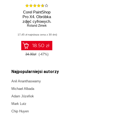
Corel PaintShop
Pro X4. Obróbka
zdjęć cyfrowych.
Roland Zimek
Ćwiczenia
praktyczne
(17,45 zł najniższa cena z 30 dni)
18.50 zł
34.90zł
(-47%)
Najpopularniejsi autorzy
Anil Ananthaswamy
Michael Albada
Adam Józefiok
Mark Lutz
Chip Huyen