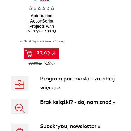
ebook
Automating
ActionScript
Projects with
Eclipse and Ant.
Sidney de Koning
Code, Compile,
(23,94 zł najniższa cena z 30 dni)
Debug and Deploy
Faster
33.92 zł
39.90 zł
(-15%)
Program partnerski - zarabiaj
więcej »
Brak książki? - daj nam znać »
Subskrybuj newsletter »