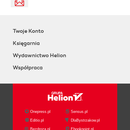
Twoje Konto
Księgarnia
Wydawnictwo Helion
Współpraca
Onepress.pl
Sensus.pl
Editio.pl
DlaBystrzakow.pl
Bezdroza.pl
Ebookpoint.pl