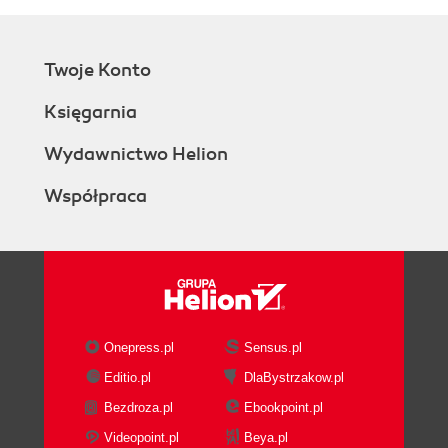
Twoje Konto
Księgarnia
Wydawnictwo Helion
Współpraca
Onepress.pl
Sensus.pl
Editio.pl
DlaBystrzakow.pl
Bezdroza.pl
Ebookpoint.pl
Videopoint.pl
Beya.pl