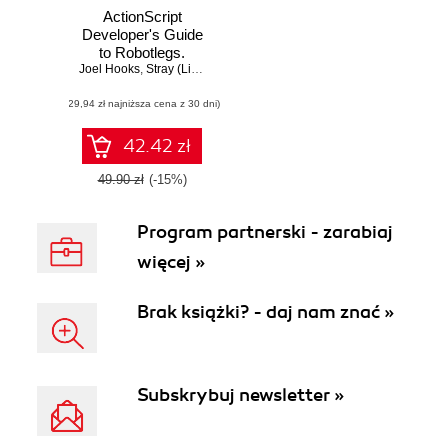
ActionScript
Developer's Guide
to Robotlegs.
Joel Hooks
Building Flexible
,
Stray (Lindsey Fallow)
Rich Internet
(29,94 zł najniższa cena z 30 dni)
Applications
42.42 zł
49.90 zł
(-15%)
Program partnerski - zarabiaj
więcej »
Brak książki? - daj nam znać »
Subskrybuj newsletter »