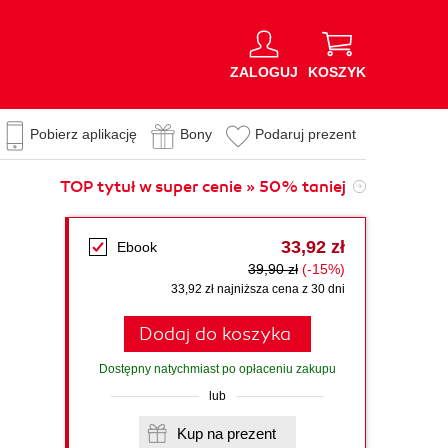
ZALOGUJ
KOSZYK
Pobierz aplikację
Bony
Podaruj prezent
TOP tytuł w super cenie » 50% taniej
33,92 zł
Ebook
39,90 zł
(-15%)
33,92 zł najniższa cena z 30 dni
Dodaj do koszyka
Dostępny natychmiast po opłaceniu zakupu
lub
Kup na prezent