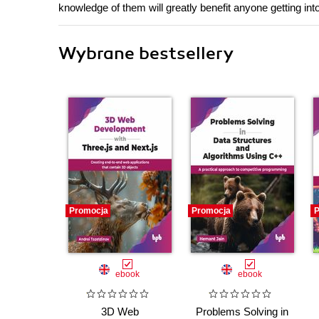
knowledge of them will greatly benefit anyone getting into
Wybrane bestsellery
Promocja
Promocja
P
ebook
ebook
3D Web
Problems Solving in