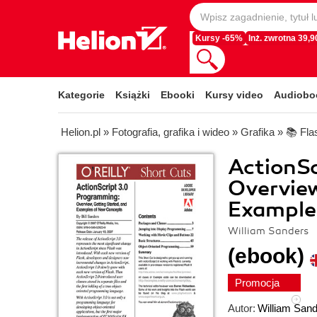
Kursy -65%
Inż. zwrotna 39,90
Kategorie
Książki
Ebooki
Kursy video
Audiobo
Helion.pl
»
Fotografia, grafika i wideo
»
Grafika
»
📚 Fla
ActionSc
Overview
Example
William Sanders
(ebook)
Promocja
Autor:
William San