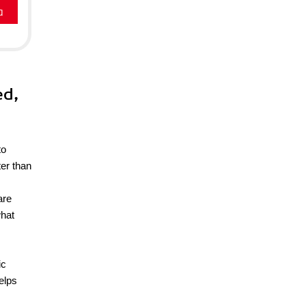
a
ed,
to
ter than
are
what
ic
elps