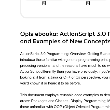
Opis
ebooka
: ActionScript 3.0
and Examples of New Concept
ActionScript 3.0 Programming: Overview, Getting Star
introduce those familiar with general programming princi
preceding versions, and the reasons have much to do wi
ActionScript differently than you have previously, if you'
looking at it from a Java or C++ or C# perspective, you 
you'd known it or heard it to be before.
This document employs reusable code examples to demonstr
areas: Packages and Classes; Display Programming; Mov
those unfamiliar with OOP (Object Oriented Programmin