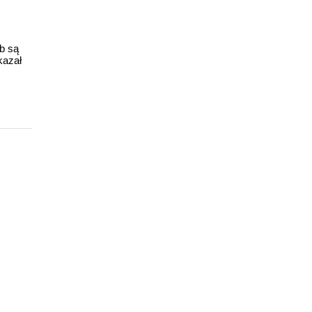
ub są
kazał