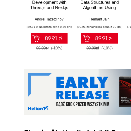
Development with
Data Structures and
Three.js and Next.js
Algorithms Using
C++
Andrei Tazetdinov
Hemant Jain
(89,91 zł najniższa cena z 30 dni)
(89,91 zł najniższa cena z 30 dni)
(7
89.91 zł
89.91 zł
99.90zł
(-10%)
99.90zł
(-10%)