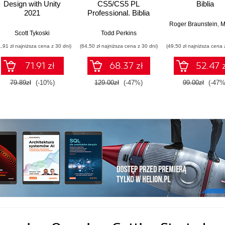
Design with Unity
CS5/CS5 PL
Biblia
2021
Professional. Biblia
Roger Braunstein
,
Mims 
Scott Tykoski
Todd Perkins
1,91 zł najniższa cena z 30 dni)
(64,50 zł najniższa cena z 30 dni)
(49,50 zł najniższa cena 
71.91 zł
68.37 zł
52.47 z
79.89zł
(-10%)
129.00zł
(-47%)
99.00zł
(-47%