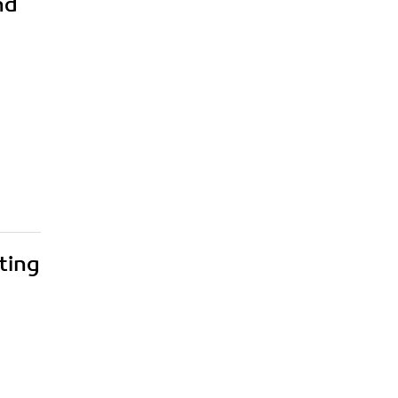
nd
ting