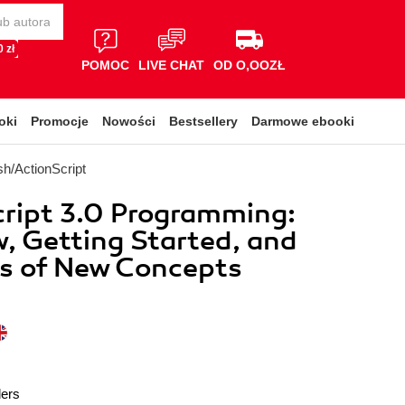
 zł
POMOC
LIVE CHAT
OD O,OOZŁ
oki
Promocje
Nowości
Bestsellery
Darmowe ebooki
sh/ActionScript
ript 3.0 Programming:
, Getting Started, and
s of New Concepts
ders