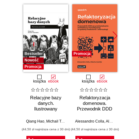
Bestseller
Promocja
Promocj
Nowość
Promocja
książka
ebook
książka
ebook
ksią
Relacyjne bazy
Refaktoryzacja
Wzorce
danych.
domenowa.
w i
Ilustrowany
Przewodnik DDD
d
przewodnik
po przekształcaniu
Spr
architektury
rozwiąz
Qiang Hao
,
Michail Tsikerdekis
Alessandro Colla
,
Alberto Acerbis
Bartos
monolitycznej w
p
(44,50 zł najniższa cena z 30 dni)
(44,50 zł najniższa cena z 30 dni)
(44,50 zł naj
systemy
modularne i