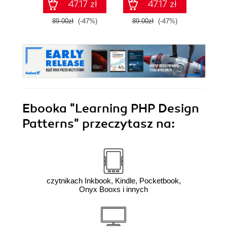
47.17 zł
47.17 zł
mikrousługi
89.00zł
(-47%)
89.00zł
(-47%)
89.0
Ebooka
"Learning PHP Design
Patterns"
przeczytasz na:
czytnikach Inkbook, Kindle, Pocketbook,
Onyx Booxs i innych