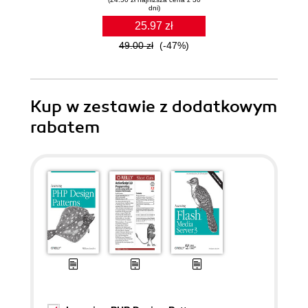
dni)
25.97 zł
49.00 zł
(-47%)
Kup w zestawie z dodatkowym
rabatem