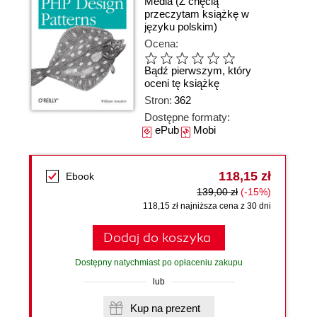
Media
(Z chęcią
przeczytam książkę w
języku polskim)
Ocena:
Bądź pierwszym, który
oceni tę książkę
Stron:
362
Dostępne formaty:
ePub
Mobi
118,15 zł
Ebook
139,00 zł
(-15%)
118,15 zł najniższa cena z 30 dni
Dodaj do koszyka
Dostępny natychmiast po opłaceniu zakupu
lub
Kup na prezent