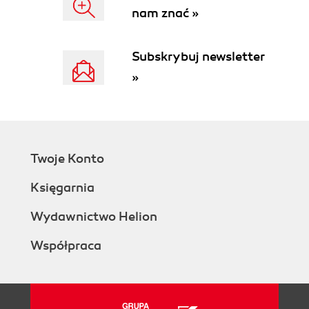
nam znać »
Getters and Setters
Inheritance
Polymorphism
Subskrybuj newsletter
One Name with Many
»
Implementations
Built-In Polymorphism in Design
Patterns
Easy Does It
3. Basic Design Pattern Concepts
Twoje Konto
The MVC Loosens and Refocuses
Programming
Księgarnia
Basic Principles of Design Patterns
The First Design Pattern Principle
Wydawnictwo Helion
Using Interface Data Types in Code
Współpraca
Hinting
Abstract Classes and Their
Interfaces
The Second Design Pattern Principle