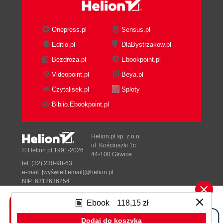
Basic Composition Using a Client
Delegation: The IS-A and HAS-A
Difference
Onepress.pl
Sensus.pl
Design Patterns as a Big Cheat Sheet
Editio.pl
DlaBystrzakow.pl
Organization of Design Patterns
Bezdroza.pl
Ebookpoint.pl
Creational patterns
Structural patterns
Videopoint.pl
Beya.pl
Behavioral patterns
Czytalisek.pl
Sploty
Class category
Biblio.Ebookpoint.pl
Object category
Choosing a Design Pattern
What Causes Redesign?
Helion.pl sp. z o.o.
What Varies?
ul. Kościuszki 1c
© Helion.pl 1991-2026
44-100 Gliwice
What Is the Difference Between
tel. (32) 230-98-63
Design Patterns and Frameworks?
e-mail:
[wyświetl email]@helion.pl
4. Using UMLs with Design Patterns
NIP: 6312636254
Regon: 241989027
Why Unified Modeling Language (UML)?
Ebook
118,15 zł
Class Diagrams
Designed with ♥ by
Tonik.pl
Participant Symbols
Dodaj do koszyka