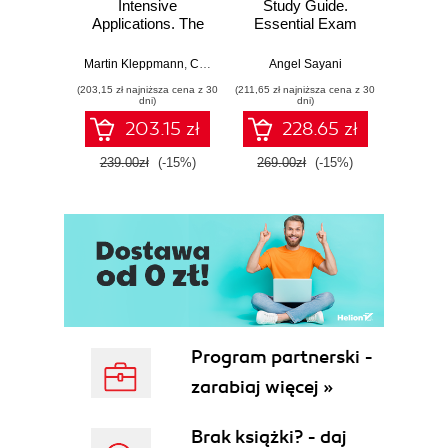
Intensive
Study Guide.
with 
Whats Wrong with Sequential and
Applications. The
Essential Exam
with
Procedural Programming?
Big Ideas Behind
Prep
Trans
Reliable, Scalable,
Mu
Sequential Programming
Martin Kleppmann
,
Chris Riccomini
Angel Sayani
Jose
and Maintainable
L
Procedural Programming
(203,15 zł najniższa cena z 30
(211,65 zł najniższa cena z 30
(211,65 zł 
Systems. 2nd
dni)
dni)
Pay Me Now or Pay Me Later
Edition
203.15 zł
228.65 zł
2. Basic Concepts in OOP
Abstraction
239.00zł
(-15%)
269.00zł
(-15%)
269.0
Abstract Classes
Abstract Properties and Methods
Interfaces
Interfaces and Constants
Type Hinting: Almost Data Typing
Encapsulation
Everyday Encapsulation
Protecting Encapsulation through
Program partnerski -
Visibility
zarabiaj więcej »
Private
Protected
Brak książki? - daj
Public