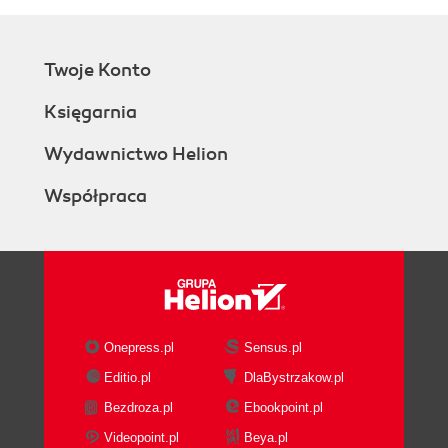
Twoje Konto
Księgarnia
Wydawnictwo Helion
Współpraca
Onepress.pl
Sensus.pl
Editio.pl
DlaBystrzakow.pl
Bezdroza.pl
Ebookpoint.pl
Videopoint.pl
Beya.pl