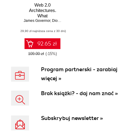
Web 2.0
Architectures.
What
James Governor
entrepreneurs and
,
Dion Hinchcliffe
,
Duane Nickull
information
(29,90 zł najniższa cena z 30 dni)
architects need to
know
92.65 zł
109.00 zł
(-15%)
Program partnerski - zarabiaj
więcej »
Brak książki? - daj nam znać »
Subskrybuj newsletter »