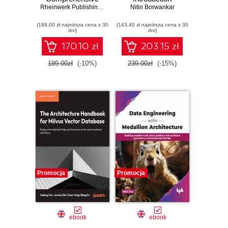
Guide
Rheinwerk Publishing
,
Inc
,
Christian Wenz
Nitin Borwankar
,
Tobias Hauser
(189,00 zł najniższa cena z 30
(143,40 zł najniższa cena z 30
dni)
dni)
170.10 zł
203.15 zł
189.00zł
(-10%)
239.00zł
(-15%)
Promocja
Promocja
ebook
ebook