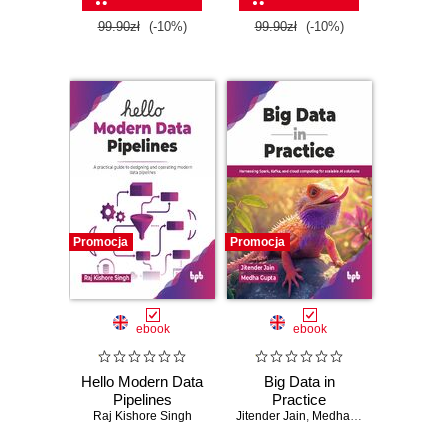
99.90zł
(-10%)
99.90zł
(-10%)
Promocja
Promocja
ebook
ebook
Hello Modern Data
Big Data in
Pipelines
Practice
Raj Kishore Singh
Jitender Jain
,
Medha Gupta