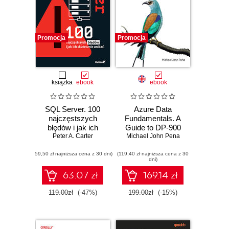
Promocja
Promocja
książka
ebook
ebook
SQL Server. 100
Azure Data
najczęstszych
Fundamentals. A
błędów i jak ich
Guide to DP-900
skutecznie unikać
Peter A. Carter
Certification and
Michael John Pena
Beyond
(59,50 zł najniższa cena z 30 dni)
(119,40 zł najniższa cena z 30
dni)
63.07 zł
169.14 zł
119.00zł
(-47%)
199.00zł
(-15%)