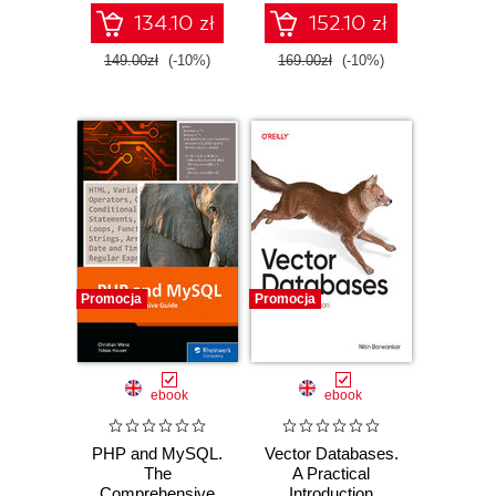
Oracle Database
134.10 zł
152.10 zł
23ai - Second
Edition
149.00zł
(-10%)
169.00zł
(-10%)
Promocja
Promocja
ebook
ebook
PHP and MySQL.
Vector Databases.
The
A Practical
Comprehensive
Introduction