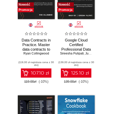
Nowość
Nowość
Promocja
Promocja
ebook
ebook
Data Contracts in
Google Cloud
Practice. Master
Certified
data contracts to
Professional Data
boost efficiency,
Ryan Collingwood
Sireesha Pulipati
Engineer
,
Juan Carlos Escalante Soto
align data
Certification Guide.
(119,00 zł najniższa cena z 30
understanding, and
(139,00 zł najniższa cena z 30
Get certified and
dni)
dni)
support data
develop expert-
governance
level data
107.10 zł
125.10 zł
engineering skills
with Google Cloud
119.00zł
(-10%)
139.00zł
(-10%)
Platform