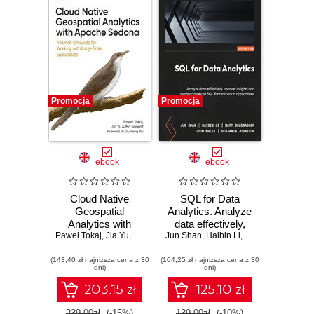
Promocja
Promocja
ebook
ebook
Cloud Native
SQL for Data
Geospatial
Analytics. Analyze
Analytics with
data effectively,
Pawel Tokaj
Apache Sedona. A
,
Jia Yu
,
Mo Sarwat
Jun Shan
uncover insights
,
Haibin Li
,
Matt Goldwasser
,
Hands-On Guide
and master
(143,40 zł najniższa cena z 30
for Working with
(104,25 zł najniższa cena z 30
advanced SQL for
dni)
dni)
Large-Scale
real-world
Spatial Data
applications -
203.15 zł
125.10 zł
Fourth Edition
239.00zł
(-15%)
139.00zł
(-10%)