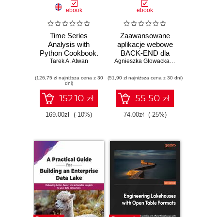
ebook
ebook
Time Series
Zaawansowane
Analysis with
aplikacje webowe
Python Cookbook.
BACK-END dla
Practical recipes
Tarek A. Atwan
studenta i technika
Agnieszka Głowacka
,
Kacper Kaim
for the complete
programisty
(126,75 zł najniższa cena z 30
time series
(51,90 zł najniższa cena z 30 dni)
dni)
workflow, from
modern data
152.10 zł
55.50 zł
engineering to
advanced
169.00zł
(-10%)
74.00zł
(-25%)
forecasting and
anomaly detection
- Second Edition