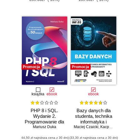
Promocja
Promocja
książka
ebook
ebook
PHP 8 i SQL.
Bazy danych dla
Wydanie 2.
studenta, technika
Programowanie dla
informatyka i
początkujących w
Mariusz Duka
Maciej Czaicki
programisty
,
Kacper Łuczak
50 lekcjach
(44,50 zł najniższa cena z 30 dni)
(33,30 zł najniższa cena z 30 dni)