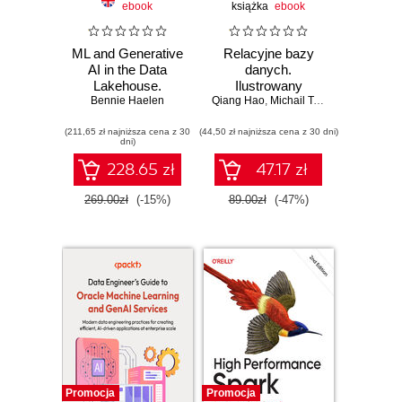
ebook
książka
ebook
ML and Generative
Relacyjne bazy
AI in the Data
danych.
Lakehouse.
Ilustrowany
Bennie Haelen
Building and
Qiang Hao
przewodnik
,
Michail Tsikerdekis
Deploying AI
(211,65 zł najniższa cena z 30
Applications at
(44,50 zł najniższa cena z 30 dni)
dni)
Scale
228.65 zł
47.17 zł
269.00zł
(-15%)
89.00zł
(-47%)
Promocja
Promocja