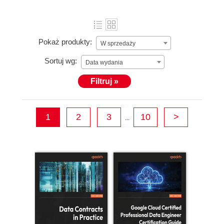
Pokaż produkty:
W sprzedaży
Sortuj wg:
Data wydania
Filtruj »
1
2
3
10
>
...