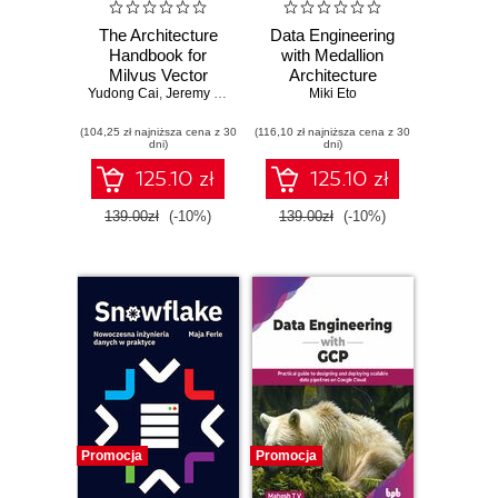
The Architecture
Data Engineering
Handbook for
with Medallion
Milvus Vector
Architecture
Yudong Cai
Database. Design
,
Jeremy Zhu
,
Xuan Yang
Miki Eto
,
Bang Fu
and implement
(104,25 zł najniższa cena z 30
high-performance
(116,10 zł najniższa cena z 30
dni)
dni)
vector search
systems with
125.10 zł
125.10 zł
Milvus
139.00zł
(-10%)
139.00zł
(-10%)
Promocja
Promocja