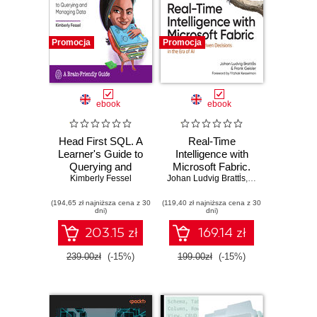
Promocja
Promocja
ebook
ebook
Head First SQL. A
Real-Time
Learner's Guide to
Intelligence with
Querying and
Microsoft Fabric.
Managing Data.
Kimberly Fessel
Johan Ludvig Brattĺs
Empowering Data-
,
Frank Geisler
2nd Edition
Driven Decisions
(194,65 zł najniższa cena z 30
(119,40 zł najniższa cena z 30
in the Era of AI
dni)
dni)
203.15 zł
169.14 zł
239.00zł
(-15%)
199.00zł
(-15%)