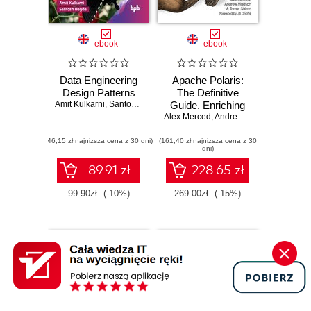
ebook
ebook
Data Engineering
Apache Polaris:
Design Patterns
The Definitive
Amit Kulkarni
,
Santosh Hegde
Guide. Enriching
Alex Merced
Apache Iceberg
,
Andrew Madson
,
Tomer S
Data Lakehouses
(46,15 zł najniższa cena z 30 dni)
(161,40 zł najniższa cena z 30
with an Open
dni)
Source Catalog
89.91 zł
228.65 zł
99.90zł
(-10%)
269.00zł
(-15%)