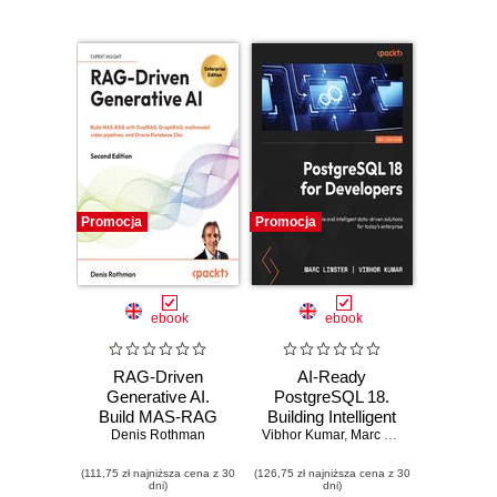
Promocja
Promocja
ebook
ebook
RAG-Driven
AI-Ready
Generative AI.
PostgreSQL 18.
Build MAS-RAG
Building Intelligent
with DualRAG,
Denis Rothman
Vibhor Kumar
Data Systems with
,
Marc Linster
,
Ed Boyajia
GraphRAG,
Transactions,
(111,75 zł najniższa cena z 30
multimodal video
(126,75 zł najniższa cena z 30
Analytics, and
dni)
dni)
pipelines, and
Vectors