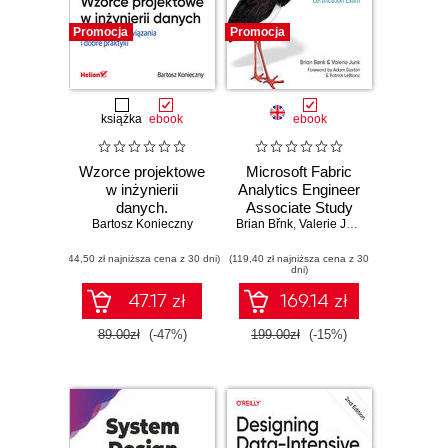
Promocja
Promocja
książka
ebook
ebook
Wzorce projektowe
Microsoft Fabric
w inżynierii
Analytics Engineer
danych.
Associate Study
Bartosz Konieczny
Sprawdzone
Brian Břnk
Guide. Hands-On
,
Valerie Junk
rozwiązania i dobre
Practice and
(44,50 zł najniższa cena z 30 dni)
praktyki
(119,40 zł najniższa cena z 30
Expert Tips for
dni)
Acing the DP-600
Certification Exam
47.17 zł
169.14 zł
89.00zł
(-47%)
199.00zł
(-15%)