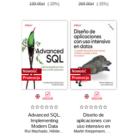
Second Edition
139.00zł
(-10%)
269.00zł
(-15%)
Nowość
Nowość
Promocja
Promocja
ebook
ebook
Advanced SQL.
Diseńo de
Implementing
aplicaciones con
Modern Data
uso intensivo en
Rui Machado
Solutions and ML
,
Hélder Russa
,
Martin Kleppmann
Pedro Esmeriz
datos (Spanish
,
Chris Riccomini
Applications
Edition). Las