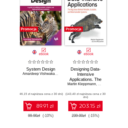
Promocja
Promocja
ebook
ebook
System Design
Designing Data-
Amardeep Vishwakarma
Intensive
Applications. The
Martin Kleppmann
Big Ideas Behind
,
Chris Riccomini
Reliable, Scalable,
(46,15 zł najniższa cena z 30 dni)
(143,40 zł najniższa cena z 30
and Maintainable
dni)
Systems. 2nd
Edition
89.91 zł
203.15 zł
99.90zł
(-10%)
239.00zł
(-15%)