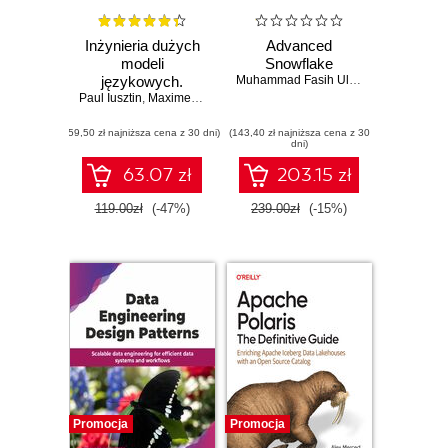
Inżynieria dużych
Advanced
modeli
Snowflake
językowych.
Muhammad Fasih Ullah
Paul Iusztin
Podręcznik
,
Maxime Labonne
,
Julien Chaumond (Foreword)
,
Hamza
projektowania,
(59,50 zł najniższa cena z 30 dni)
trenowania i
(143,40 zł najniższa cena z 30
dni)
wdrażania LLM
63.07 zł
203.15 zł
119.00zł
(-47%)
239.00zł
(-15%)
Promocja
Promocja