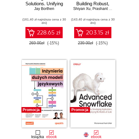
Solutions. Unifying
Building Robust,
Data for Enhanced
Jay Borthen
Shiyan Xu
Open, and High-
,
Prashant Wason
,
Bhavani 
Decision Making
Performing Data
(161,40 zł najniższa cena z 30
(143,40 zł najniższa cena z 30
Lakehouses
dni)
dni)
228.65 zł
203.15 zł
269.00zł
(-15%)
239.00zł
(-15%)
Promocja
Promocja
książka
ebook
ebook