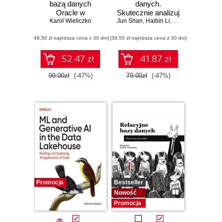
bazą danych
danych.
Oracle w
Skutecznie analizuj
środowisku Linux
Karol Wieliczko
Jun Shan
dane, wyciągaj
,
Haibin Li
,
Matt Goldwasser
,
wartościowe
(49,50 zł najniższa cena z 30 dni)
(39,50 zł najniższa cena z 30 dni)
wnioski i opanuj
zaawansowany
SQL na potrzeby
52.47 zł
41.87 zł
praktycznych
zastosowań.
99.00zł
(-47%)
79.00zł
(-47%)
Wydanie IV
Promocja
Bestseller
Nowość
Promocja