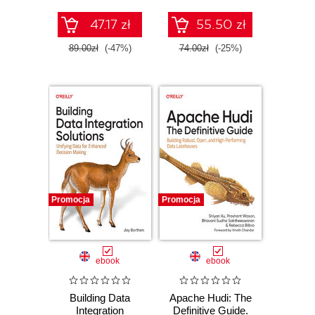
47.17 zł
55.50 zł
89.00zł
(-47%)
74.00zł
(-25%)
Promocja
Promocja
ebook
ebook
Building Data
Apache Hudi: The
Integration
Definitive Guide.