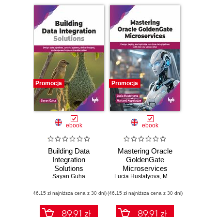
Promocja
Promocja
ebook
ebook
Building Data
Mastering Oracle
Integration
GoldenGate
Solutions
Microservices
Sayan Guha
Lucia Hustatyova
,
Mariami Kupatadze
(46,15 zł najniższa cena z 30 dni)
(46,15 zł najniższa cena z 30 dni)
89.91 zł
89.91 zł