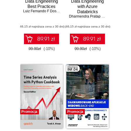
Data Engineering
Data Engineering
Best Practices
with Azure
Luiz Fernando F Dos Santos
,
Chandan Ramanna
Databricks
Dharmendra Pratap Singh
(46,15 zł najniższa cena z 30 dni)
(46,15 zł najniższa cena z 30 dni)
89.91 zł
89.91 zł
99.90zł
(-10%)
99.90zł
(-10%)
Promocja
Promocja