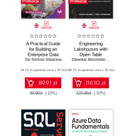
Promocja
Promocja
ebook
ebook
A Practical Guide
Engineering
for Building an
Lakehouses with
Enterprise Data
Open Table
Sai Srinivas Sriparasa
Lake
Dipankar Mazumdar
Formats. Build
,
Vinoth Govindara
scalable and
(46,15 zł najniższa cena z 30 dni)
(96,75 zł najniższa cena z 30 dni)
efficient
lakehouses with
Apache Iceberg,
89.91 zł
116.10 zł
Apache Hudi, and
Delta Lake
99.90zł
(-10%)
129.00zł
(-10%)