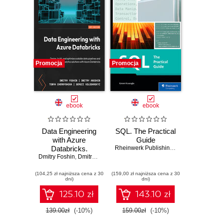
Promocja
Promocja
ebook
ebook
Data Engineering
SQL. The Practical
with Azure
Guide
Databricks.
Rheinwerk Publishing
,
Inc
,
Kerem Kos
Dmitry Foshin
Design, build, and
,
Dmitry Anoshin
,
Tonya Chernyshova
,
Sergii Volodars
optimize scalable
(104,25 zł najniższa cena z 30
data pipelines and
(159,00 zł najniższa cena z 30
dni)
dni)
analytics solutions
with Azure
125.10 zł
143.10 zł
Databricks
139.00zł
(-10%)
159.00zł
(-10%)