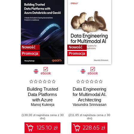
Nowość
Nowość
Promocja
Promocja
ebook
ebook
Building Trusted
Data Engineering
Data Platforms
for Multimodal AI.
with Azure
Architecting
Databricks and
Manoj Kukreja
Scalable Systems
Vasundra Srinivasan
GenAI. A Hands-
for Next-
(139,00 zł najniższa cena z 30
On Guide to
(211,65 zł najniższa cena z 30
Generation AI
dni)
dni)
Creating Governed
Applications
Data Products in a
125.10 zł
228.65 zł
Lakehouse -