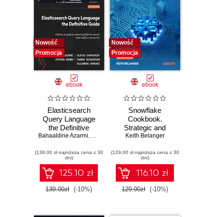
Nowość
Nowość
Promocja
Promocja
ebook
ebook
Elasticsearch
Snowflake
Query Language
Cookbook.
the Definitive
Strategic and
Bahaaldine Azarmi
Guide. A hands-on
,
Alexis Charveriat
practical recipes
Keith Belanger
,
Stephen Brown
,
Farbod Shirz
guide to mastering
for building
(139,00 zł najniższa cena z 30
ESQL for search,
(129,00 zł najniższa cena z 30
governed,
dni)
dni)
observability, and
intelligent, AI-ready
security
data platforms -
125.10 zł
116.10 zł
Second Edition
139.00zł
(-10%)
129.00zł
(-10%)