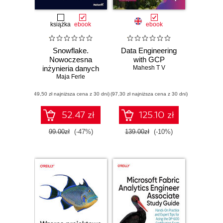
książka
ebook
ebook
Snowflake.
Data Engineering
Nowoczesna
with GCP
inżynieria danych
Mahesh T V
w praktyce
Maja Ferle
(49,50 zł najniższa cena z 30 dni)
(97,30 zł najniższa cena z 30 dni)
52.47 zł
125.10 zł
99.00zł
(-47%)
139.00zł
(-10%)