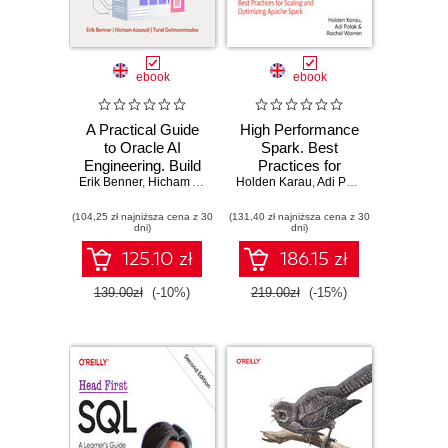
ebook
ebook
A Practical Guide
High Performance
to Oracle AI
Spark. Best
Engineering. Build
Practices for
intelligent apps with
Erik Benner
,
Hicham Assoudi
,
Holden Karau
Tural Gulmammadov
Scaling and
,
Adi Polak
,
Rachel Warr
machine learning
Optimizing Apache
(104,25 zł najniższa cena z 30
and AI across
(131,40 zł najniższa cena z 30
Spark. 2nd Edition
dni)
dni)
cloud and on-
premises
125.10 zł
186.15 zł
environments
139.00zł
(-10%)
219.00zł
(-15%)