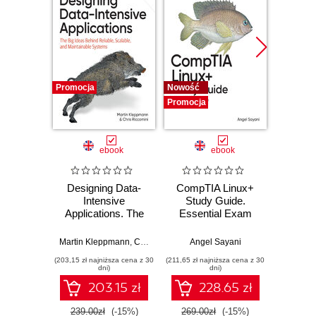
Table services
Programming API
Writers
Readers
User Access
SQL
Promocja
Nowość
Nowość
Code
Promocja
Promocj
Shared Platform Components
Hudi in the Real World
ebook
ebook
Summary
2. Getting Started with Hudi
Designing Data-
CompTIA Linux+
Video
Basic Operations
Intensive
Study Guide.
with 
Create the Table
Applications. The
Essential Exam
with
Initial table layout
Big Ideas Behind
Prep
Trans
Reliable, Scalable,
Mu
Record key fields
Martin Kleppmann
,
Chris Riccomini
Angel Sayani
Jose
and Maintainable
L
Partition fields
(203,15 zł najniższa cena z 30
(211,65 zł najniższa cena z 30
(211,65 zł 
Systems. 2nd
dni)
dni)
Insert, Update, Delete, and Fetch
Edition
203.15 zł
228.65 zł
Records
COW table layout after writes
239.00zł
(-15%)
269.00zł
(-15%)
269.0