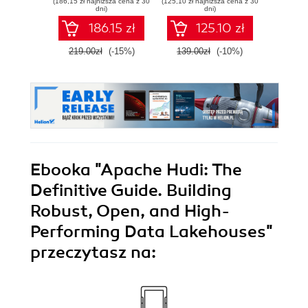
(186,15 zł najniższa cena z 30
(125,10 zł najniższa cena z 30
(125,10 zł 
dni)
dni)
186.15 zł
125.10 zł
219.00zł
(-15%)
139.00zł
(-10%)
139.0
Ebooka
"Apache Hudi: The
Definitive Guide. Building
Robust, Open, and High-
Performing Data Lakehouses"
przeczytasz na: