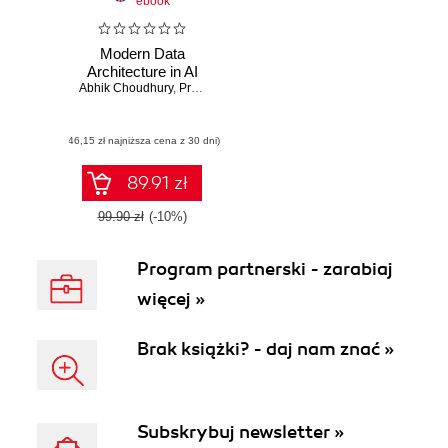
ebook
Modern Data
Architecture in AI
Abhik Choudhury
,
Praneeth Puchakayala
,
Aishwarya Badlani
(46,15 zł najniższa cena z 30 dni)
89.91 zł
99.90 zł
(-10%)
Program partnerski - zarabiaj
więcej »
Brak książki? - daj nam znać »
Subskrybuj newsletter »