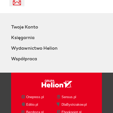
Twoje Konto
Księgarnia
Wydawnictwo Helion
Współpraca
Onepress.pl
Sensus.pl
Editio.pl
DlaBystrzakow.pl
Bezdroza.pl
Ebookpoint.pl