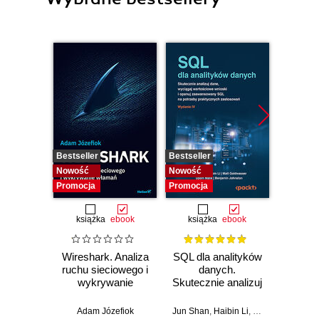
Bestseller
Bestseller
Nowość
Nowość
Nowość
Promocja
Promocja
książka
ebook
książka
ebook
Wireshark. Analiza
SQL dla analityków
Power 
ruchu sieciowego i
danych.
video
wykrywanie
Skutecznie analizuj
d
włamań
dane, wyciągaj
profe
wartościowe
Adam Józefiok
Jun Shan
,
Haibin Li
,
Matt Goldwasser
Ad