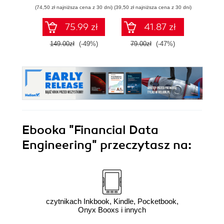
wnioski i opanuj
(74,50 zł najniższa cena z 30 dni)
(39,50 zł najniższa cena z 30 dni)
zaawansowany
SQL na potrzeby
75.99 zł
41.87 zł
2
praktycznych
zastosowań.
149.00zł
(-49%)
79.00zł
(-47%)
Wydanie IV
Ebooka
"Financial Data
Engineering"
przeczytasz na:
czytnikach Inkbook, Kindle, Pocketbook,
Onyx Booxs i innych