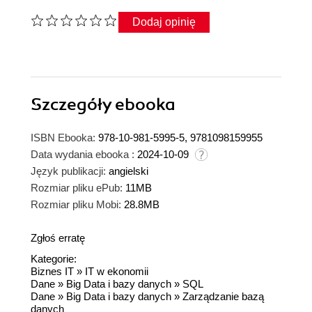
Dodaj opinię
Szczegóły
ebooka
ISBN Ebooka:
978-10-981-5995-5, 9781098159955
Data wydania ebooka :
2024-10-09
Język publikacji:
angielski
Rozmiar pliku ePub:
11MB
Rozmiar pliku Mobi:
28.8MB
Zgłoś erratę
Kategorie:
Biznes IT
»
IT w ekonomii
Dane
»
Big Data i bazy danych
»
SQL
Dane
»
Big Data i bazy danych
»
Zarządzanie bazą
danych