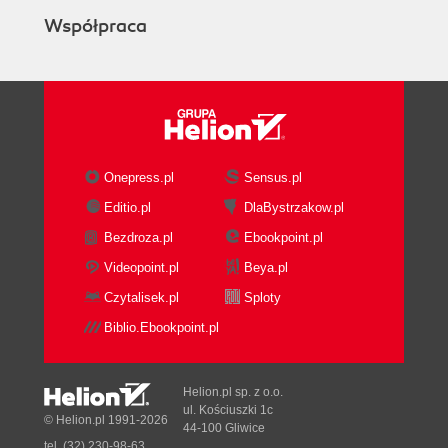
Summary
Współpraca
2. Financial Data Ecosystem
Sources of Financial Data
Public Financial Data
Regulatory disclosure requirements
Public institutional and governmental
data
Public research data
Onepress.pl
Sensus.pl
Free stock market APIs
Editio.pl
DlaBystrzakow.pl
Security Exchanges
Bezdroza.pl
Ebookpoint.pl
Commercial Data Vendors, Providers,
and Distributors
Videopoint.pl
Beya.pl
Bloomberg
Czytalisek.pl
Sploty
LSEG Eikon
Biblio.Ebookpoint.pl
FactSet
S&P Global Market Intelligence
Wharton Research Data Services
Helion.pl sp. z o.o.
Survey Data
ul. Kościuszki 1c
© Helion.pl 1991-2026
44-100 Gliwice
Alternative Data
tel. (32) 230-98-63