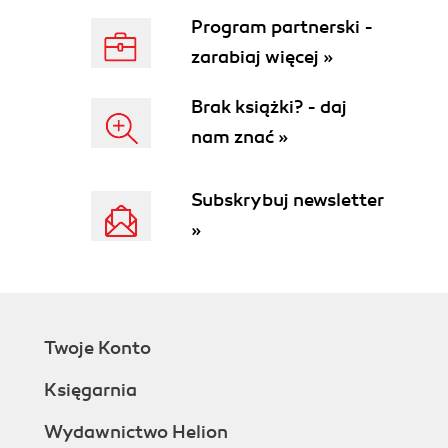
FinTech
Program partnerski -
Commercial banks
zarabiaj więcej »
Investment banks
Asset management firms
Brak książki? - daj
Hedge funds
nam znać »
Regulatory institutions
Financial data vendors
Security exchanges
Subskrybuj newsletter
Big tech firms
»
Responsibilities and Activities of a
Financial Data Engineer
Starting with data
Scaling with data
Leading with data
Twoje Konto
Skills of a Financial Data Engineer
Financial domain knowledge
Księgarnia
Technical data engineering skills
Business and soft skills
Wydawnictwo Helion