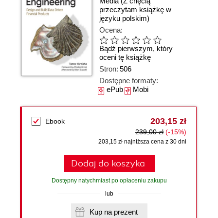
Media
(Z chęcią
przeczytam książkę w
języku polskim)
Ocena:
Bądź pierwszym, który
oceni tę książkę
Stron:
506
Dostępne formaty:
ePub
Mobi
203,15 zł
Ebook
239,00 zł
(-15%)
203,15 zł najniższa cena z 30 dni
Dodaj do koszyka
Dostępny natychmiast po opłaceniu zakupu
lub
Kup na prezent