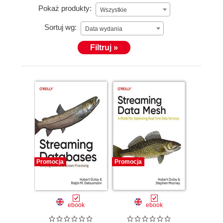
Pokaż produkty:
Wszystkie
Sortuj wg:
Data wydania
Filtruj »
Promocja
Promocja
ebook
ebook