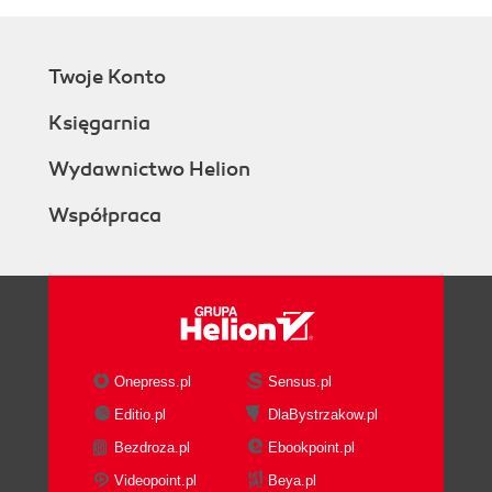
Twoje Konto
Księgarnia
Wydawnictwo Helion
Współpraca
Onepress.pl
Sensus.pl
Editio.pl
DlaBystrzakow.pl
Bezdroza.pl
Ebookpoint.pl
Videopoint.pl
Beya.pl