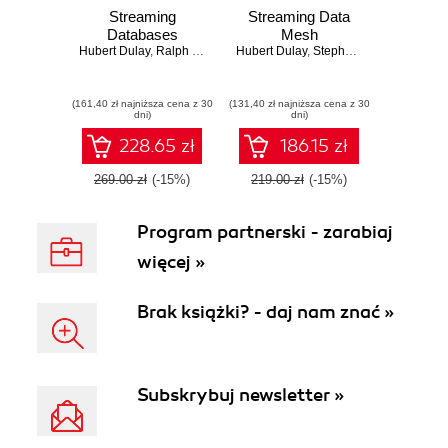
Streaming
Streaming Data
Databases
Mesh
Hubert Dulay
,
Ralph Matthias Debusmann
Hubert Dulay
,
Stephen Mooney
(161,40 zł najniższa cena z 30
(131,40 zł najniższa cena z 30
dni)
dni)
228.65 zł
186.15 zł
269.00 zł
(-15%)
219.00 zł
(-15%)
Program partnerski - zarabiaj
więcej »
Brak książki? - daj nam znać »
Subskrybuj newsletter »