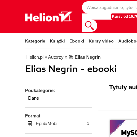
Kursy od 16,70
Kategorie
Książki
Ebooki
Kursy video
Audiobo
Helion.pl
» Autorzy
» 📚
Elias Negrin
Elias Negrin - ebooki
Tytuły au
Podkategorie:
Dane
Format
Epub/Mobi
1