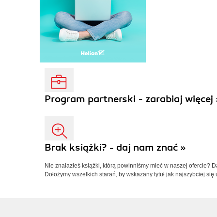
Program partnerski - zarabiaj więcej 
Brak książki? - daj nam znać »
Nie znalazłeś książki, którą powinniśmy mieć w naszej ofercie? 
Dołożymy wszelkich starań, by wskazany tytuł jak najszybciej się 