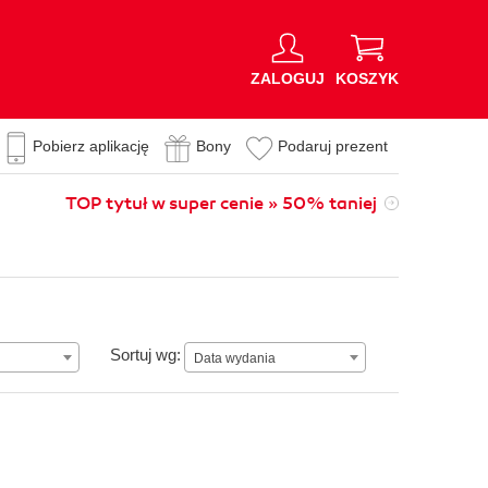
ZALOGUJ
KOSZYK
Pobierz aplikację
Bony
Podaruj prezent
TOP tytuł w super cenie » 50% taniej
Data wydania
Sortuj wg:
Data wydania