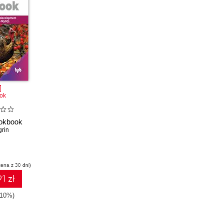
ok
okbook
grin
cena z 30 dni)
1 zł
-10%)