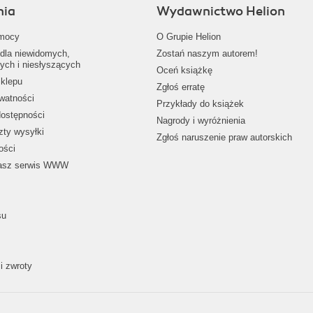
nia
Wydawnictwo Helion
mocy
O Grupie Helion
dla niewidomych,
Zostań naszym autorem!
ych i niesłyszących
Oceń książkę
klepu
Zgłoś erratę
ywatności
Przykłady do książek
dostępności
Nagrody i wyróżnienia
zty wysyłki
Zgłoś naruszenie praw autorskich
ości
nasz serwis WWW
su
i zwroty