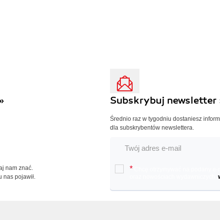
»
Subskrybuj newsletter 
Średnio raz w tygodniu dostaniesz infor
dla subskrybentów newslettera.
Daj nam znać.
*
Chcę otrzymywać na podany e-ma
u nas pojawił.
oraz nowościach wydawniczych.