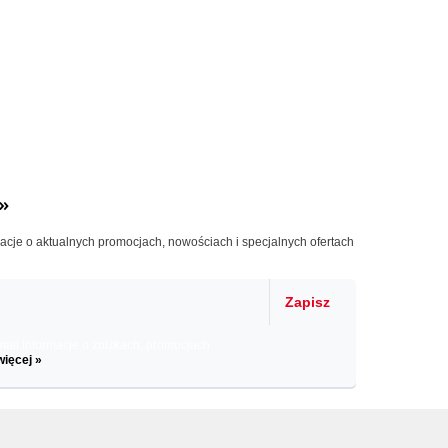
»
macje o aktualnych promocjach, nowościach i specjalnych ofertach
Zapisz
il informacje o zniżkach, promocjach
więcej »