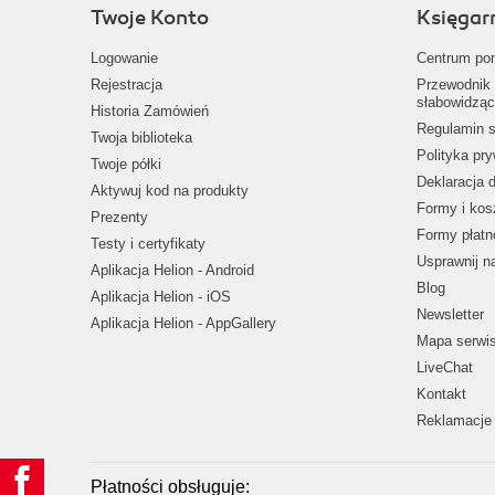
Twoje Konto
Księgar
Logowanie
Centrum po
Rejestracja
Przewodnik 
słabowidząc
Historia Zamówień
Regulamin s
Twoja biblioteka
Polityka pr
Twoje półki
Deklaracja 
Aktywuj kod na produkty
Formy i kos
Prezenty
Formy płatn
Testy i certyfikaty
Usprawnij 
Aplikacja Helion - Android
Blog
Aplikacja Helion - iOS
Newsletter
Aplikacja Helion - AppGallery
Mapa serwi
LiveChat
Kontakt
Reklamacje 
Płatności obsługuje: