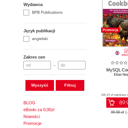
Wydawca
BPB Publications
Promocja
Język publikacji
angielski
ebo
Zakres cen
–
MySQL Co
Elias Ne
Wyczyść
(46,15 zł najniższa 
89.9
BLOG
eBooki za 0,00zł
99.90 zł
(
Nowości
Promocje