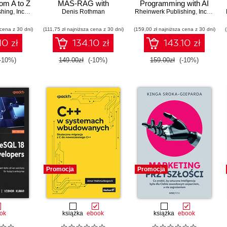
m A to Z
MAS-RAG with
Programming with AI
shing
,
Inc
,
Michael Kofler
DualRAG, GraphRAG,
Denis Rothman
Rheinwerk Publishing
Tools and Techniques
,
Inc
,
Michae
multimodal video
 cena z 30 dni)
(111,75 zł najniższa cena z 30 dni)
pipelines, and Oracle
(159,00 zł najniższa cena z 30 dni)
Database 23ai -
10 zł
134.10 zł
143.10 zł
Second Edition
-10%)
149.00zł
(-10%)
159.00zł
(-10%)
Promocja
Promocja
ok
książka
ebook
książka
ebook