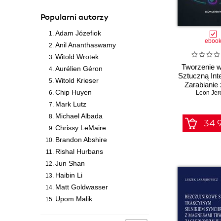
IT Governance Publishing
Intensywny trening
Popularni autorzy
ITStart
Kanon informatyki
Adam Józefiok
Instytut Badań Literackich
Kompendium programisty
eboo
PAN
Anil Ananthaswamy
Kreatywna fotografia
Instytut Elektrotechniki
Witold Wrotek
Krok po kroku
Tworzenie w
Aurélien Géron
Kar-Group
Księga eksperta
Sztuczną Inte
Witold Krieser
LOGOS MEDIA
Zarabianie 
Kurs
Chip Huyen
Youtube, Ti
Leon Je
Literat
Learn
Instagr
Mark Lutz
Lubelska Akademia WSEI
Learning
Michael Albada
MALWAREHUNTER
34.9
Leksykon kieszonkowy
Chrissy LeMaire
MT Biznes
Mastering
Brandon Abshire
Magazyn Programista
Microsoft Press
Rishal Hurbans
Marginesy
Młodzi giganci
Jun Shan
Media Rodzina
programowania
Haibin Li
Medical Education
Multimedialny trener
Matt Goldwasser
Mercury Learning
Niebieski podręcznik
Upom Malik
My Book
Nieoficjalny podręcznik
Novae Res
Od inspiracji do obrazu