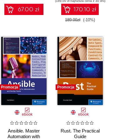
(189,00 zł najniższa cena z 30 dni)
67.00 zł
170.10 zł
189.00zł
(-10%)
Promocja
Promocja
ebook
ebook
Ansible. Master
Rust. The Practical
Automation with
Guide