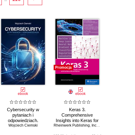
Promocja
ebook
ebook
Cybersecurity w
Keras 3.
pytaniach i
Comprehensive
 Koseoglu
odpowiedziach.
Insights into Keras for
Schwaiger
Wojciech Ciemski
Wydanie II
Rheinwerk Publishing
Deep Learning and AI
,
Inc
,
Mohammad Nauman
Solutions