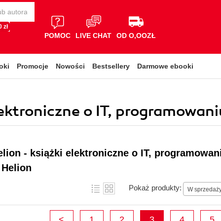
 zł
POMOC
LIVE CHAT
OD O,OOZŁ
oki
Promocje
Nowości
Bestsellery
Darmowe ebooki
elektroniczne o IT, programowan
lion - książki elektroniczne o IT, programowa
 Helion
Pokaż produkty:
W sprzedaż
<
1
2
3
4
5