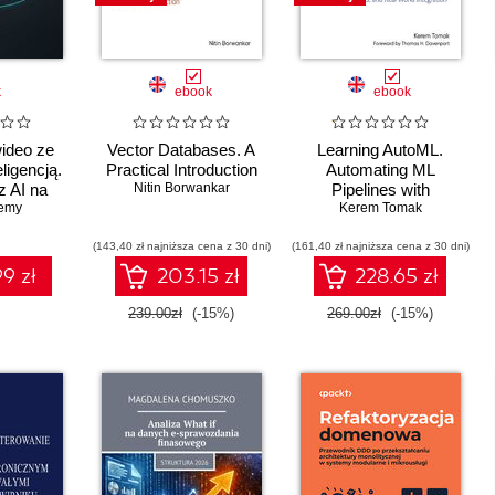
k
ebook
ebook
ideo ze
Vector Databases. A
Learning AutoML.
ligencją.
Practical Introduction
Automating ML
z AI na
Nitin Borwankar
Pipelines with
k-Toku i
remy
AutoGluon, Leading
Kerem Tomak
amie
Frameworks, and Real-
(143,40 zł najniższa cena z 30 dni)
(161,40 zł najniższa cena z 30 dni)
World Integration
9 zł
203.15 zł
228.65 zł
239.00zł
(-15%)
269.00zł
(-15%)