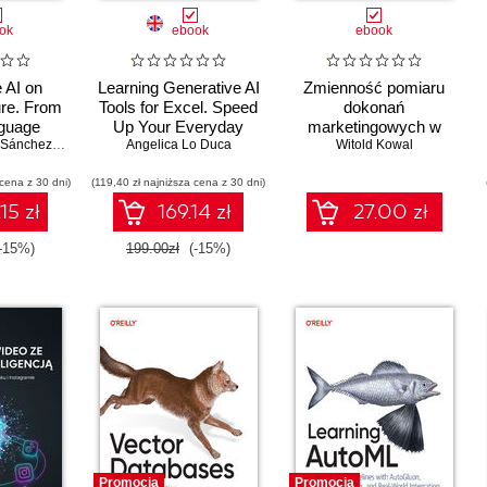
ok
ebook
ebook
 AI on
Learning Generative AI
Zmienność pomiaru
ure. From
Tools for Excel. Speed
dokonań
guage
Up Your Everyday
marketingowych w
dvanced
Adrián González Sánchez
,
Jaime De Mora
Tasks with Microsoft
Angelica Lo Duca
,
Jorge García Ximénez
dobie ery cyfrowej
Witold Kowal
 Systems
Excel, Copilot,
 cena z 30 dni)
(119,40 zł najniższa cena z 30 dni)
ChatGPT, and Beyond
15 zł
169.14 zł
27.00 zł
-15%)
199.00zł
(-15%)
Promocja
Promocja