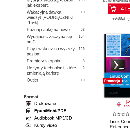
199
(39,50 zł najniższa 
jak ekspert.
41.8
Wakacyjna dawka
10
wiedzy! [PODRĘCZNIKI
79.00zł
(
-15%]
Poznaj naukę na nowo
53
Wydajność zaczyna się
154
od C
Play i wskocz na wyższy
126
poziom
Premiery sierpnia
8
Uczymy technologii, które
2
zmieniają karierę
Outlet
19
Promocja
Format
Drukowane
ebo
Epub/Mobi/PDF
Audiobook MP3/CD
Linux Co
Kursy video
Reference.