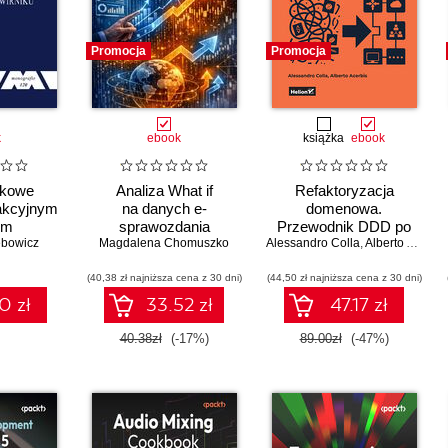
Promocja
Promocja
k
ebook
książka
ebook
ikowe
Analiza What if
Refaktoryzacja
rakcyjnym
na danych e-
domenowa.
em
sprawozdania
Przewodnik DDD po
znym z
ębowicz
Magdalena Chomuszko
finasowego
Alessandro Colla
przekształcaniu
,
Alberto Acerbis
rwałymi
architektury
w wirniku
(40,38 zł najniższa cena z 30 dni)
(44,50 zł najniższa cena z 30 dni)
monolitycznej w
systemy modularne i
0 zł
33.52 zł
47.17 zł
mikrousługi
40.38zł
(-17%)
89.00zł
(-47%)