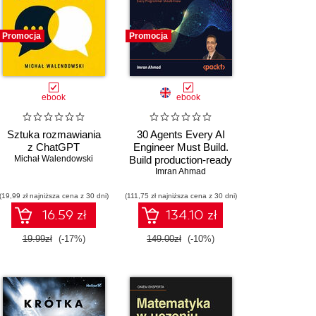
Promocja
Promocja
ebook
ebook
Sztuka rozmawiania
30 Agents Every AI
z ChatGPT
Engineer Must Build.
Michał Walendowski
Build production-ready
agent systems using
Imran Ahmad
proven architectures
(19,99 zł najniższa cena z 30 dni)
(111,75 zł najniższa cena z 30 dni)
and patterns
16.59 zł
134.10 zł
19.99zł
(-17%)
149.00zł
(-10%)