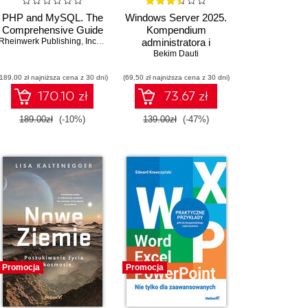
PHP and MySQL. The
Windows Server 2025.
Comprehensive Guide
Kompendium
Rheinwerk Publishing
,
Inc
,
Christian Wenz
administratora i
,
Tobias Hauser
przygotowanie do
Bekim Dauti
egzaminu AZ-800.
(189,00 zł najniższa cena z 30 dni)
(69,50 zł najniższa cena z 30 dni)
Wydanie IV
170.10 zł
73.67 zł
189.00zł
(-10%)
139.00zł
(-47%)
Promocja
Promocja