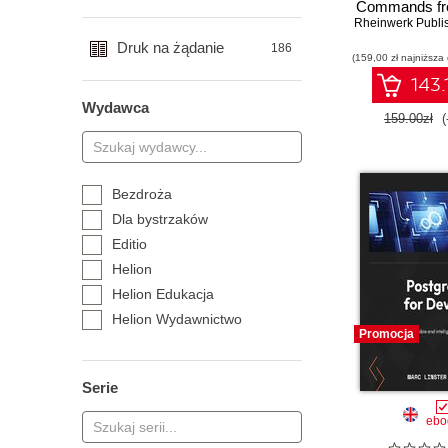
Commands fro
Rheinwerk Publi
Druk na żądanie
186
(159,00 zł najniższa
143.
Wydawca
159.00zł
(
Bezdroża
Dla bystrzaków
Editio
Helion
Helion Edukacja
Helion Wydawnictwo
Promocja
Naukowe
Onepress
Serie
Sensus
Septem
ebo
Videopoint