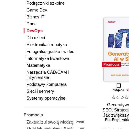
Podręczniki szkolne
Game Dev
Biznes IT
Dane
DevOps
Dla dzieci
Elektronika i robotyka
Fotografia, grafika i wideo
Informatyka kwantowa
Promocja
Matematyka
Narzędzia CAD/CAM i
inżynierskie
Podstawy komputera
książka
e
Sieci i serwery
Systemy operacyjne
Generatywn
SEO. Strategie
Promocja
Jak zwiększy
Eric Enge
wydajność 
,
Adri
Zaktualizuj swoją wiedzę
2998
Myśl jak atakujący. Broń