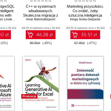
stgreSQL
C++ w systemach
Marketing przyszłości.
ntelligent
wbudowanych.
Co zrobić, żeby
ms with
Skuteczna migracja z
sztuczna inteligencja
Analytics,
rc Linster
,
Ed Boyajian
C do nowoczesnego
Amar Mahmutbegović
Kinga Sroka-Gieparda
była dla Ciebie
tors
C++
zawodowym
 cena z 30 dni)
(44,50 zł najniższa cena z 30 dni)
(33,50 zł najniższa cena z 30 dni)
wsparciem, a nie
zagrożeniem
10 zł
46.28 zł
35.51 zł
-10%)
89.00zł
(-48%)
67.00zł
(-47%)
Promocja