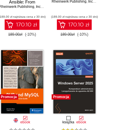
Ansible: From
Rheinwerk Publishing
,
Inc
,
Nouman Azam
l Kofler
Rheinwerk Publishing
Installation to Advanced
,
Bernd Öggl
,
Sebastian Springer
,
Inc
,
Axel Miesen
Playbook Techniques
(189,00 zł najniższa cena z 30 dni)
(189,00 zł najniższa cena z 30 dni)
170.10 zł
170.10 zł
189.00zł
(-10%)
189.00zł
(-10%)
Promocja
Promocja
ebook
książka
ebook