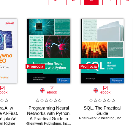
Promocja
Promocja
book
ebook
ebook
a AI w
Programming Neural
SQL. The Practical
 AI-First.
Networks with Python.
Guide
ć jakość,
A Practical Guide to
Rheinwerk Publishing
,
Inc
,
Kerem
i zyski
án Ridner
Rheinwerk Publishing
Neural Networks, Deep
,
Inc
,
Dr. Joachim Steinwendner
,
Dr. Roland 
Learning, and