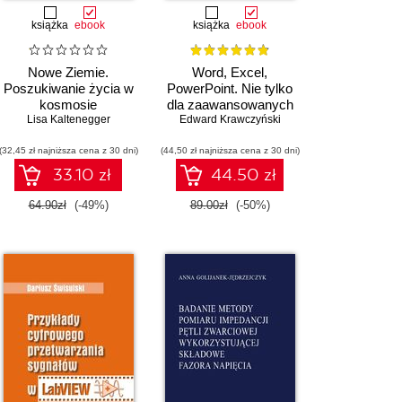
książka
ebook
książka
ebook
Nowe Ziemie.
Word, Excel,
Poszukiwanie życia w
PowerPoint. Nie tylko
kosmosie
dla zaawansowanych
Lisa Kaltenegger
Edward Krawczyński
(32,45 zł najniższa cena z 30 dni)
(44,50 zł najniższa cena z 30 dni)
33.10 zł
44.50 zł
64.90zł
(-49%)
89.00zł
(-50%)