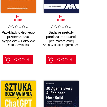
ebook
ebook
Przykłady cyfrowego
Badanie metody
przetwarzania
pomiaru impedancji
sygnałów w LabView
pętli zwarciowej
Dariusz Świsulski
Anna Golijanek-Jędrzejczyk
wykorzystującej
składowe fazora
napięcia
0.00 zł
0.00 zł