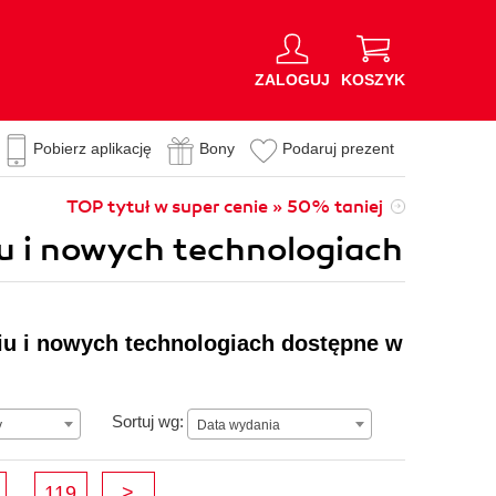
ZALOGUJ
KOSZYK
Pobierz aplikację
Bony
Podaruj prezent
TOP tytuł w super cenie » 50% taniej
iu i nowych technologiach
niu i nowych technologiach dostępne w
Data wydania
Sortuj wg:
y
Data wydania
119
>
...