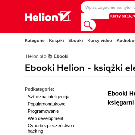
Kursy od 16,70
Kategorie
Książki
Ebooki
Kursy video
Audiobo
Helion.pl
» 📚
Ebooki
Ebooki Helion - książki 
Podkategorie:
Ebooki He
Sztuczna inteligencja
księgarni
Popularnonaukowe
Programowanie
Web development
Cyberbezpieczeństwo i
hacking