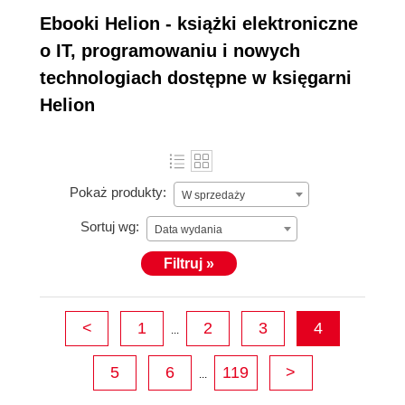
Ebooki Helion - książki elektroniczne
o IT, programowaniu i nowych
technologiach dostępne w księgarni
Helion
Pokaż produkty:
W sprzedaży
Sortuj wg:
Data wydania
Filtruj »
<
1
2
3
4
...
5
6
119
>
...