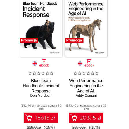
Promocja
Promocja
ebook
ebook
Blue Team
Web Performance
Handbook: Incident
Engineering in the
Response
Age of AI.
Don Murdoch
Mastering Speed
Addy Osmani
and Quality for AI-
(131,40 zł najniższa cena z 30
(143,40 zł najniższa cena z 30
Generated
dni)
dni)
Applications
186.15 zł
203.15 zł
219.00zł
(-15%)
239.00zł
(-15%)