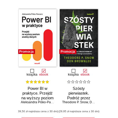
Promocja
Promocja
książka
ebook
książka
ebook
Power BI w
Szósty
praktyce. Przejdź
pierwiastek.
na wyższy poziom
Podróż przez
analizy danych
Aleksandra Piśko-Pancerz
Theodore P. Snow
Wszechświat
,
Don Brownlee
śladem atomu, z
(39,50 zł najniższa cena z 30 dni)
(29,95 zł najniższa cena z 30 dni)
którego
powstaliśmy