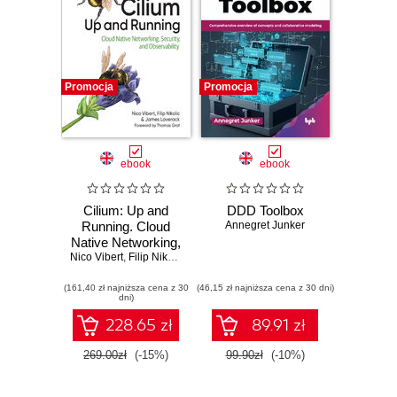
Promocja
Promocja
ebook
ebook
Cilium: Up and
DDD Toolbox
Running. Cloud
Annegret Junker
Native Networking,
Nico Vibert
Security, and
,
Filip Nikolic
,
James Laverack
Observability
(161,40 zł najniższa cena z 30
(46,15 zł najniższa cena z 30 dni)
dni)
228.65 zł
89.91 zł
269.00zł
(-15%)
99.90zł
(-10%)