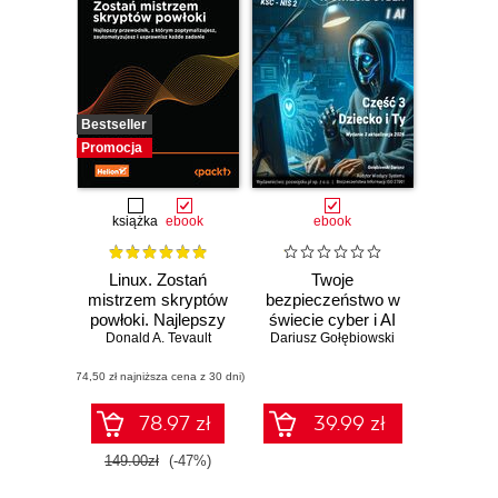
Bestseller
Promocja
książka
ebook
ebook
Linux. Zostań
Twoje
mistrzem skryptów
bezpieczeństwo w
powłoki. Najlepszy
świecie cyber i AI
Donald A. Tevault
przewodnik, z
Dariusz Gołębiowski
2026 Część 3
którym
Dziecko i Ty
(74,50 zł najniższa cena z 30 dni)
zoptymalizujesz,
zautomatyzujesz i
usprawnisz każde
78.97 zł
39.99 zł
zadanie
149.00zł
(-47%)