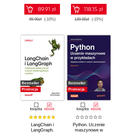
Value Work, and
Lead Beyond Their
89.91 zł
118.15 zł
Role
99.90zł
(-10%)
139.00zł
(-15%)
Bestseller
Bestseller
Promocja
Promocja
książka
ebook
książka
ebook
LangChain i
Python. Uczenie
LangGraph.
maszynowe w