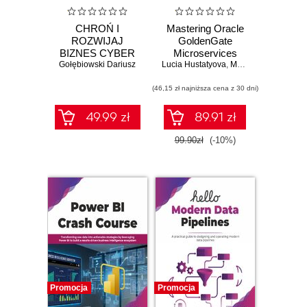
CHROŃ I
Mastering Oracle
ROZWIJAJ
GoldenGate
BIZNES CYBER
Microservices
Gołębiowski Dariusz
AI Księga 1
Lucia Hustatyova
,
Mariami Kupatadze
Sztuczna
Inteligencja
(46,15 zł najniższa cena z 30 dni)
49.99 zł
89.91 zł
99.90zł
(-10%)
Promocja
Promocja