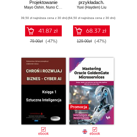
Projektowanie
przykładach.
Mayo Oshin
aplikacji opartych
,
Nuno Campos
Najlepsze praktyki
Yuxi (Hayden) Liu
na dużych
w realnych
(39,50 zł najniższa cena z 30 dni)
modelach
(64,50 zł najniższa cena z 30 dni)
zastosowaniach.
językowych w
Wydanie IV
praktyce
41.87 zł
68.37 zł
79.00zł
(-47%)
129.00zł
(-47%)
Promocja
ebook
ebook