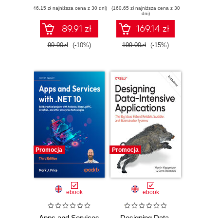
Governing, and
(46,15 zł najniższa cena z 30 dni)
(160,65 zł najniższa cena z 30
Scaling AI Agent
dni)
Systems
89.91 zł
169.14 zł
99.90zł
(-10%)
199.00zł
(-15%)
Promocja
Promocja
ebook
ebook
Apps and Services
Designing Data-