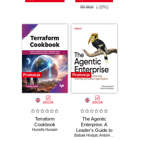
99.90zł
(-10%)
Promocja
Promocja
ebook
ebook
Terraform
The Agentic
Cookbook
Enterprise. A
Huzefa Husain
Leader's Guide to
Babak Hodjat
Orchestrating,
,
Antoine Blondeau