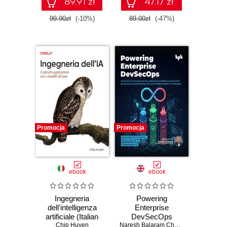
89.91 zł
47.17 zł
99.90zł
(-10%)
89.00zł
(-47%)
Promocja
Promocja
ebook
ebook
Ingegneria
Powering
dell'intelligenza
Enterprise
artificiale (Italian
DevSecOps
Edition). Costruire
Chip Huyen
Naresh Balaram Choudhary
,
Krishna K