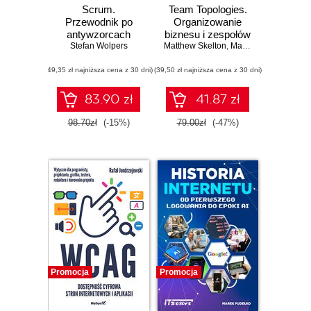
Scrum.
Team Topologies.
Przewodnik po
Organizowanie
antywzorcach
biznesu i zespołów
Stefan Wolpers
Matthew Skelton
technologicznych
,
Manuel Pais
,
Ruth M
dla szybkiego
(49,35 zł najniższa cena z 30 dni)
(39,50 zł najniższa cena z 30 dni)
przepływu pracy
83.90 zł
41.87 zł
98.70zł
(-15%)
79.00zł
(-47%)
Promocja
Promocja