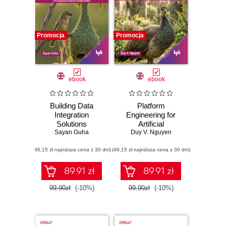
Promocja
Promocja
ebook
ebook
Building Data
Platform
Integration
Engineering for
Solutions
Artificial
Sayan Guha
Duy V. Nguyen
Intelligence
(46,15 zł najniższa cena z 30 dni)
(46,15 zł najniższa cena z 30 dni)
89.91 zł
89.91 zł
99.90zł
(-10%)
99.90zł
(-10%)