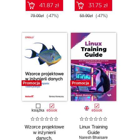
41.87 zł
31.75 zł
79.00zł
(-47%)
59.90zł
(-47%)
Promocja
Promocja
książka
ebook
ebook
Wzorce projektowe
Linux Training
w inżynierii
Guide
danych.
Naresh Bhaisare