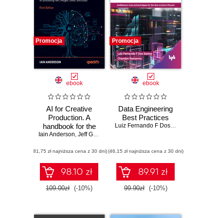
Promocja
Promocja
ebook
ebook
AI for Creative
Data Engineering
Production. A
Best Practices
handbook for the
Luiz Fernando F Dos Santos
,
Chandan
Iain Anderson
ethical use of AI in
,
Jeff Greenberg
creating and
(81,75 zł najniższa cena z 30 dni)
processing text,
(46,15 zł najniższa cena z 30 dni)
images, video, and
audio
98.10 zł
89.91 zł
109.00zł
(-10%)
99.90zł
(-10%)