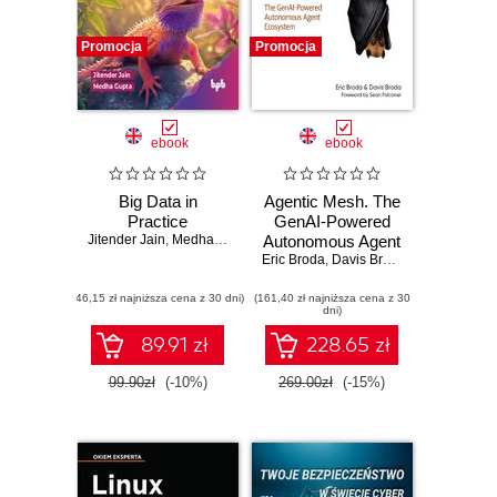
Promocja
Promocja
ebook
ebook
Big Data in
Agentic Mesh. The
Practice
GenAI-Powered
Jitender Jain
,
Medha Gupta
Autonomous Agent
Eric Broda
Ecosystem
,
Davis Broda
(46,15 zł najniższa cena z 30 dni)
(161,40 zł najniższa cena z 30
dni)
89.91 zł
228.65 zł
99.90zł
(-10%)
269.00zł
(-15%)