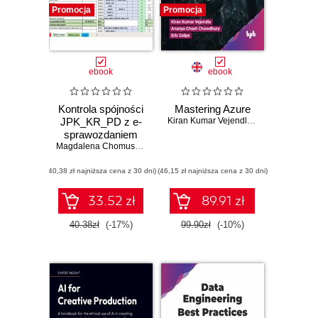
Promocja
Promocja
ebook
ebook
Kontrola spójności
Mastering Azure
JPK_KR_PD z e-
Kiran Kumar Vejendla
,
Ananya Ghosh 
sprawozdaniem
Magdalena Chomuszko
(40,38 zł najniższa cena z 30 dni)
(46,15 zł najniższa cena z 30 dni)
33.52 zł
89.91 zł
40.38zł
(-17%)
99.90zł
(-10%)