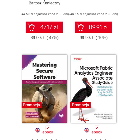
Bartosz Konieczny
Sprawdzone
rozwiązania i dobre
(44,50 zł najniższa cena z 30 dni)
praktyki
(46,15 zł najniższa cena z 30 dni)
47.17 zł
89.91 zł
89.00zł
(-47%)
99.90zł
(-10%)
Promocja
Promocja
ebook
ebook