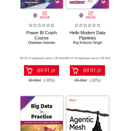
ebook
ebook
Power BI Crash
Hello Modern Data
Course
Pipelines
Olalekan Adeeko
Raj Kishore Singh
(46,15 zł najniższa cena z 30 dni)
(46,15 zł najniższa cena z 30 dni)
89.91 zł
89.91 zł
99.90zł
(-10%)
99.90zł
(-10%)