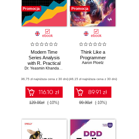
Promocja
Promocja
ebook
ebook
Modern Time
Think Like a
Series Analysis
Programmer
with R. Practical
Aaron Ploetz
forecasting and
Dr. Yeasmin Khandakar
,
Dr. Roman Ahmed
,
Rob J Hyndman
impact estimation
(96,75 zł najniższa cena z 30 dni)
with tidy,
(46,15 zł najniższa cena z 30 dni)
reproducible
workflows
116.10 zł
89.91 zł
129.00zł
(-10%)
99.90zł
(-10%)