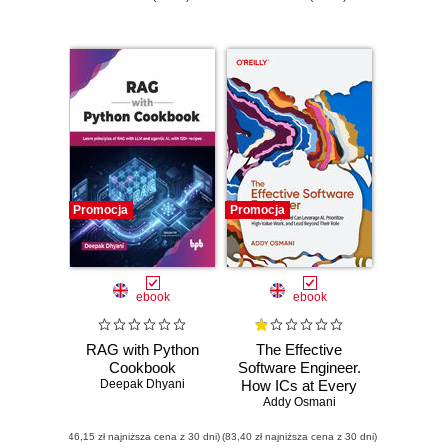
Promocja
Promocja
ebook
ebook
RAG with Python
The Effective
Cookbook
Software Engineer.
Deepak Dhyani
How ICs at Every
Addy Osmani
Level Can
Leverage AI,
(46,15 zł najniższa cena z 30 dni)
(83,40 zł najniższa cena z 30 dni)
Prioritize High-