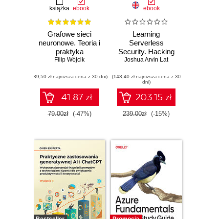
książka
ebook
ebook
Grafowe sieci
Learning
neuronowe. Teoria i
Serverless
praktyka
Security. Hacking
Filip Wójcik
Joshua Arvin Lat
and Securing
Serverless Cloud
(39,50 zł najniższa cena z 30 dni)
(143,40 zł najniższa cena z 30
Applications on
dni)
AWS, Azure, and
Google Cloud
41.87 zł
203.15 zł
79.00zł
(-47%)
239.00zł
(-15%)