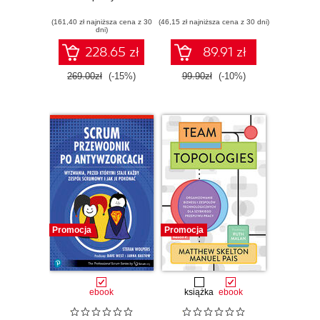
applicazioni con i
(161,40 zł najniższa cena z 30
modelli di
(46,15 zł najniższa cena z 30 dni)
dni)
fondazione
228.65 zł
89.91 zł
269.00zł
(-15%)
99.90zł
(-10%)
Promocja
Promocja
ebook
książka
ebook