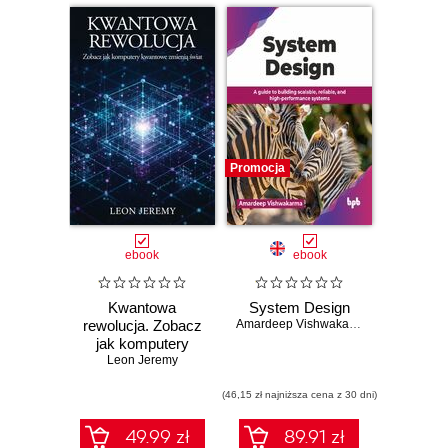
Promocja
ebook
ebook
Kwantowa
System Design
rewolucja. Zobacz
Amardeep Vishwakarma
jak komputery
kwantowe zmienią
Leon Jeremy
świat
(46,15 zł najniższa cena z 30 dni)
49.99 zł
89.91 zł