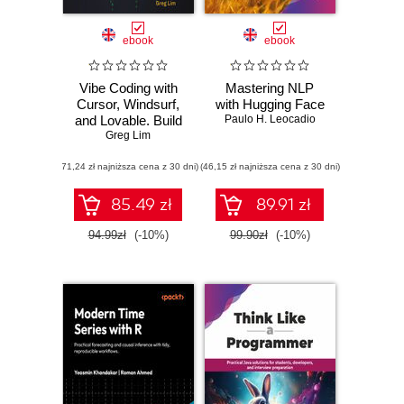
ebook
ebook
Vibe Coding with
Mastering NLP
Cursor, Windsurf,
with Hugging Face
and Lovable. Build
Paulo H. Leocadio
Apps Fast with AI-
Greg Lim
Assisted Software
(71,24 zł najniższa cena z 30 dni)
Development and
(46,15 zł najniższa cena z 30 dni)
Testing
85.49 zł
89.91 zł
94.99zł
(-10%)
99.90zł
(-10%)