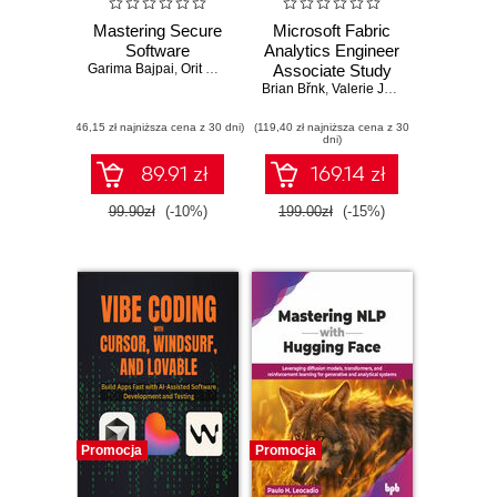
Mastering Secure
Microsoft Fabric
Software
Analytics Engineer
Garima Bajpai
,
Orit Golowinski
Associate Study
Brian Břnk
Guide. Hands-On
,
Valerie Junk
Practice and
(46,15 zł najniższa cena z 30 dni)
(119,40 zł najniższa cena z 30
Expert Tips for
dni)
Acing the DP-600
Certification Exam
89.91 zł
169.14 zł
99.90zł
(-10%)
199.00zł
(-15%)
Promocja
Promocja