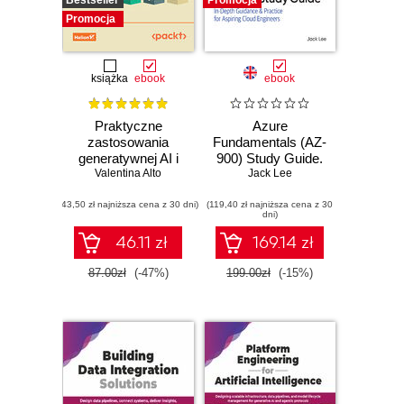
Bestseller
Promocja
Promocja
książka
ebook
ebook
Praktyczne
Azure
zastosowania
Fundamentals (AZ-
generatywnej AI i
900) Study Guide.
Valentina Alto
ChatGPT.
In-Depth Guidance
Jack Lee
Wykorzystaj
& Practice for
(43,50 zł najniższa cena z 30 dni)
potencjał inżynierii
(119,40 zł najniższa cena z 30
Aspiring Cloud
dni)
promptów z
Engineers
technologiami
46.11 zł
169.14 zł
OpenAI dla
zwiększenia
87.00zł
(-47%)
199.00zł
(-15%)
produktywności i
kreatywności.
Wydanie II