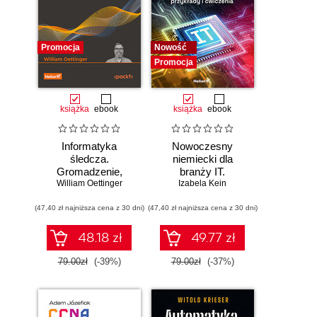
Promocja
Nowość
Promocja
książka
ebook
książka
ebook
Informatyka
Nowoczesny
śledcza.
niemiecki dla
Gromadzenie,
branży IT.
William Oettinger
analiza i
Praktyczne
Izabela Kein
zabezpieczanie
przykłady i
(47,40 zł najniższa cena z 30 dni)
dowodów
(47,40 zł najniższa cena z 30 dni)
ćwiczenia
elektronicznych dla
początkujących.
48.18 zł
49.77 zł
Wydanie II
79.00zł
(-39%)
79.00zł
(-37%)