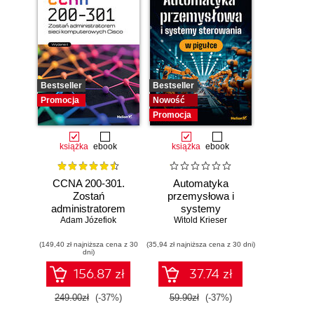
Bestseller
Bestseller
Promocja
Nowość
Promocja
książka
ebook
książka
ebook
CCNA 200-301.
Automatyka
Zostań
przemysłowa i
administratorem
systemy
Adam Józefiok
sieci
sterowania w
Witold Krieser
komputerowych
pigułce
(149,40 zł najniższa cena z 30
Cisco. Wydanie II
(35,94 zł najniższa cena z 30 dni)
dni)
156.87 zł
37.74 zł
249.00zł
(-37%)
59.90zł
(-37%)