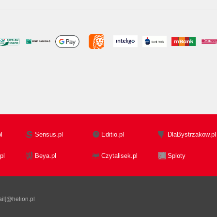
l
Sensus.pl
Editio.pl
DlaBystrzakow.pl
pl
Beya.pl
Czytalisek.pl
Sploty
il]@helion.pl