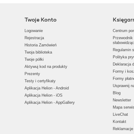
Twoje Konto
Księgar
Logowanie
Centrum po
Rejestracja
Przewodnik 
słabowidząc
Historia Zamówień
Regulamin s
Twoja biblioteka
Polityka pr
Twoje półki
Deklaracja 
Aktywuj kod na produkty
Formy i kos
Prezenty
Formy płatn
Testy i certyfikaty
Usprawnij 
Aplikacja Helion - Android
Blog
Aplikacja Helion - iOS
Newsletter
Aplikacja Helion - AppGallery
Mapa serwi
LiveChat
Kontakt
Reklamacje 