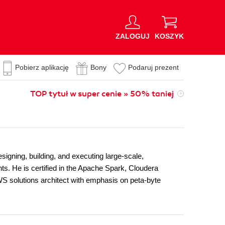
ZALOGUJ
KOSZYK
Pobierz aplikację
Bony
Podaruj prezent
TOP tytuł w super cenie » 50% taniej
signing, building, and executing large-scale,
nts. He is certified in the Apache Spark, Cloudera
WS solutions architect with emphasis on peta-byte