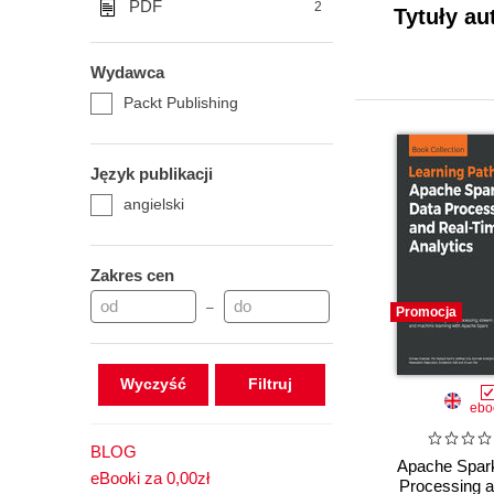
PDF
2
Tytuły au
Wydawca
Packt Publishing
Język publikacji
angielski
Zakres cen
–
Promocja
Wyczyść
ebo
BLOG
Apache Spark
eBooki za 0,00zł
Processing a