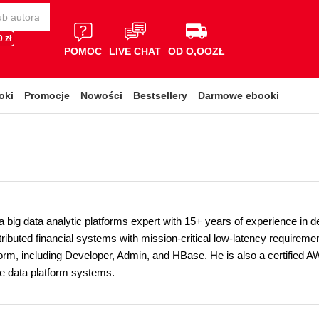
 zł
POMOC
LIVE CHAT
OD O,OOZŁ
oki
Promocje
Nowości
Bestsellery
Darmowe ebooki
 big data analytic platforms expert with 15+ years of experience in de
tributed financial systems with mission-critical low-latency requireme
form, including Developer, Admin, and HBase. He is also a certified A
me data platform systems.