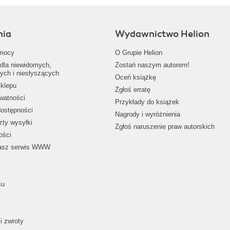
nia
Wydawnictwo Helion
mocy
O Grupie Helion
dla niewidomych,
Zostań naszym autorem!
ych i niesłyszących
Oceń książkę
klepu
Zgłoś erratę
ywatności
Przykłady do książek
dostępności
Nagrody i wyróżnienia
zty wysyłki
Zgłoś naruszenie praw autorskich
ości
nasz serwis WWW
su
i zwroty