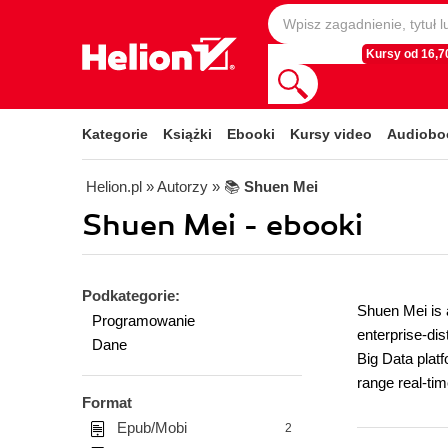
Kursy od 16,70
Kategorie
Książki
Ebooki
Kursy video
Audiobo
Helion.pl
» Autorzy
» 📚
Shuen Mei
Shuen Mei - ebooki
Podkategorie:
Shuen Mei is a
Programowanie
enterprise-dis
Dane
Big Data plat
range real-ti
Format
Epub/Mobi
2