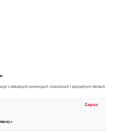
»
macje o aktualnych promocjach, nowościach i specjalnych ofertach
Zapisz
il informacje o zniżkach, promocjach
więcej »