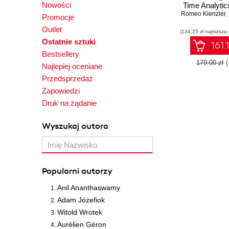
Nowości
Time Analytic
Romeo Kienzler
complex bi
,
Promocje
processing,
Outlet
(134,25 zł najniższa
analytics, an
Ostatnie sztuki
learning wit
161.
Spar
Bestsellery
179.00 zł
Najlepiej oceniane
Przedsprzedaż
Zapowiedzi
Druk na żądanie
Wyszukaj autora
Popularni autorzy
Anil Ananthaswamy
Adam Józefiok
Witold Wrotek
Aurélien Géron