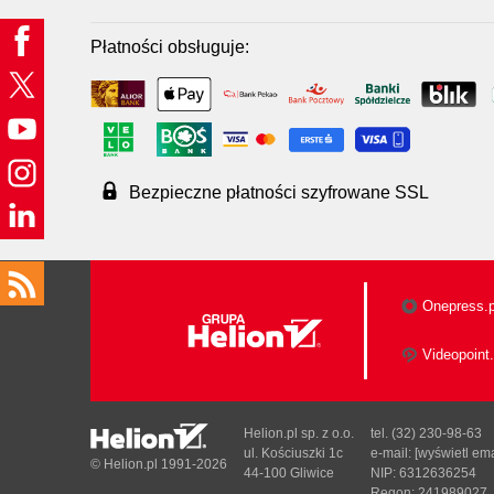
Płatności obsługuje:
Bezpieczne płatności szyfrowane SSL
Onepress.p
Videopoint.
Helion.pl sp. z o.o.
tel. (32) 230-98-63
ul. Kościuszki 1c
e-mail:
[wyświetl ema
© Helion.pl 1991-2026
44-100 Gliwice
NIP: 6312636254
Regon: 241989027