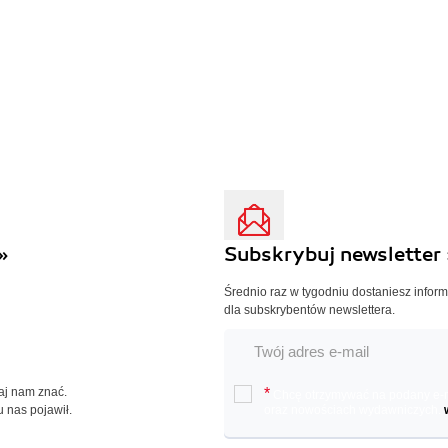
»
Subskrybuj newsletter 
Średnio raz w tygodniu dostaniesz infor
dla subskrybentów newslettera.
Daj nam znać.
*
Chcę otrzymywać na podany e-ma
u nas pojawił.
oraz nowościach wydawniczych.