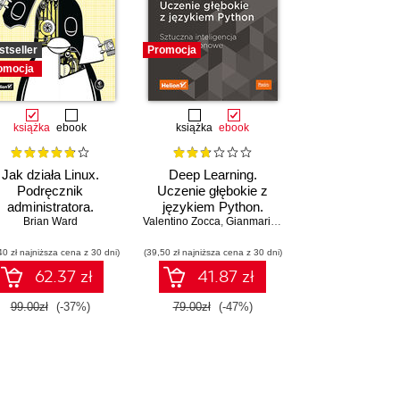
stseller
Promocja
omocja
książka
ebook
książka
ebook
Jak działa Linux.
Deep Learning.
Podręcznik
Uczenie głębokie z
administratora.
językiem Python.
Wydanie III
Brian Ward
Valentino Zocca
Sztuczna inteligencja i
,
Gianmario Spacagna
,
Daniel Slater
sieci neuronowe
40 zł najniższa cena z 30 dni)
(39,50 zł najniższa cena z 30 dni)
62.37 zł
41.87 zł
99.00zł
(-37%)
79.00zł
(-47%)