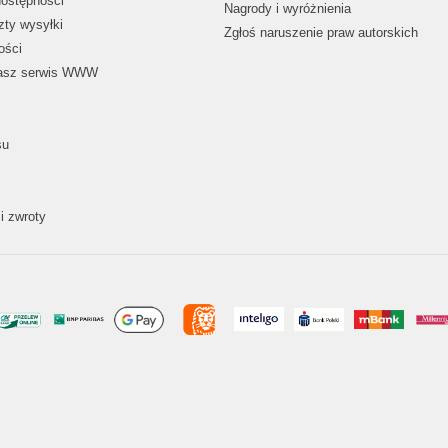
dostępności
Nagrody i wyróżnienia
zty wysyłki
Zgłoś naruszenie praw autorskich
ości
nasz serwis WWW
su
i zwroty