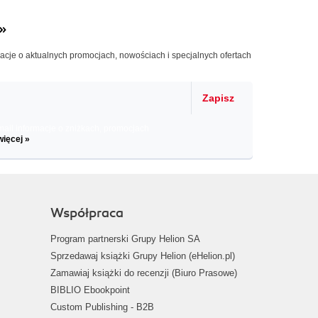
»
macje o aktualnych promocjach, nowościach i specjalnych ofertach
Zapisz
il informacje o zniżkach, promocjach
więcej »
Współpraca
Program partnerski Grupy Helion SA
Sprzedawaj książki Grupy Helion (eHelion.pl)
Zamawiaj książki do recenzji (Biuro Prasowe)
BIBLIO Ebookpoint
Custom Publishing - B2B