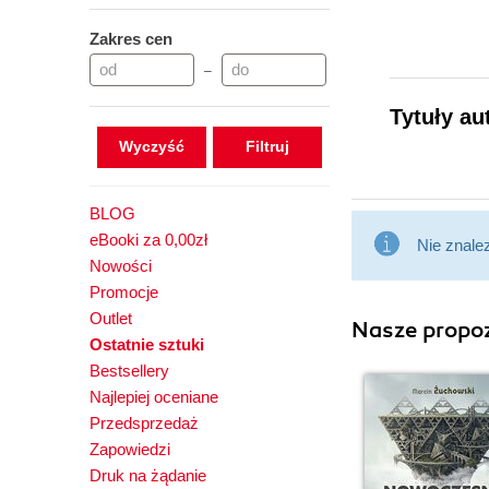
Zakres cen
–
Tytuły au
Wyczyść
BLOG
eBooki za 0,00zł
Nie znale
Nowości
Promocje
Outlet
Nasze propoz
Ostatnie sztuki
Bestsellery
Najlepiej oceniane
Przedsprzedaż
Zapowiedzi
Druk na żądanie