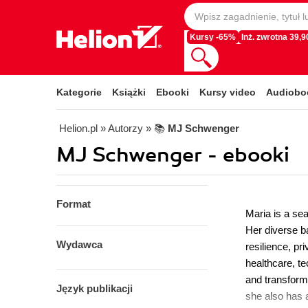
Kursy -65%
Inż. zwrotna 39,90
Kategorie
Książki
Ebooki
Kursy video
Audiobo
Helion.pl
» Autorzy
» 📚
MJ Schwenger
MJ Schwenger - ebooki
Format
Maria is a se
Her diverse b
Wydawca
resilience, p
healthcare, te
and transform
Język publikacji
she also has 