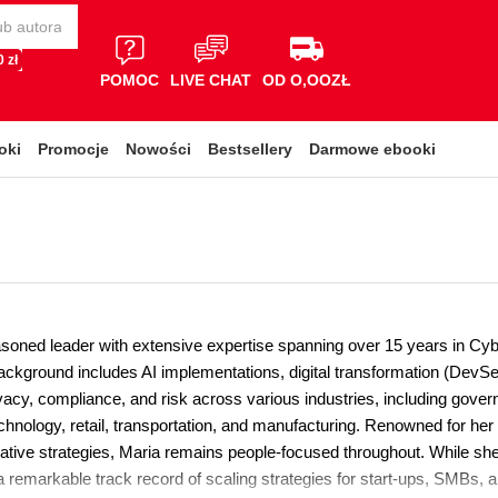
 zł
POMOC
LIVE CHAT
OD O,OOZŁ
oki
Promocje
Nowości
Bestsellery
Darmowe ebooki
asoned leader with extensive expertise spanning over 15 years in Cybe
ackground includes AI implementations, digital transformation (D
rivacy, compliance, and risk across various industries, including go
chnology, retail, transportation, and manufacturing. Renowned for her
ative strategies, Maria remains people-focused throughout. While she 
a remarkable track record of scaling strategies for start-ups, SMBs,