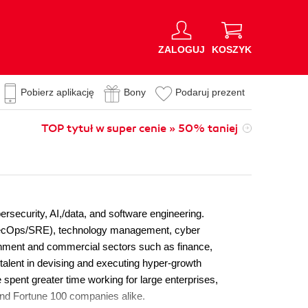
ZALOGUJ
KOSZYK
Pobierz aplikację
Bony
Podaruj prezent
TOP tytuł w super cenie » 50% taniej
rsecurity, AI,/data, and software engineering.
evSecOps/SRE), technology management, cyber
vernment and commercial sectors such as finance,
 talent in devising and executing hyper-growth
spent greater time working for large enterprises,
 and Fortune 100 companies alike.