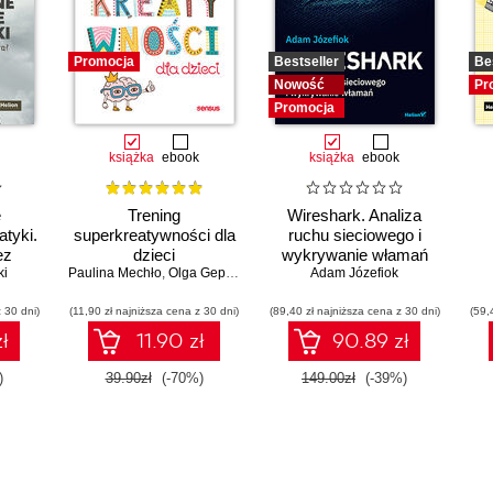
Promocja
Bestseller
Be
Nowość
Pr
Promocja
książka
ebook
książka
ebook
e
Trening
Wireshark. Analiza
tyki.
superkreatywności dla
ruchu sieciowego i
ez
dzieci
wykrywanie włamań
ki
Paulina Mechło
,
Olga Geppert
Adam Józefiok
 30 dni)
(11,90 zł najniższa cena z 30 dni)
(89,40 zł najniższa cena z 30 dni)
(59,
ł
11.90 zł
90.89 zł
)
39.90zł
(-70%)
149.00zł
(-39%)