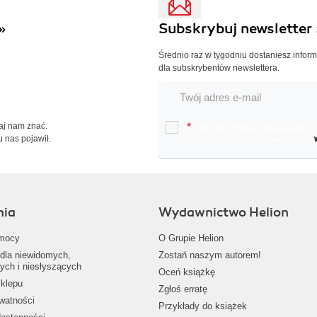
»
Subskrybuj newsletter 
Średnio raz w tygodniu dostaniesz infor
dla subskrybentów newslettera.
Daj nam znać.
*
Chcę otrzymywać na podany e-ma
u nas pojawił.
oraz nowościach wydawniczych.
nia
Wydawnictwo Helion
mocy
O Grupie Helion
dla niewidomych,
Zostań naszym autorem!
ych i niesłyszących
Oceń książkę
klepu
Zgłoś erratę
ywatności
Przykłady do książek