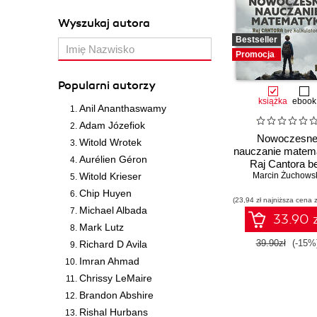
Wyszukaj autora
Bestseller
Promocja
Popularni autorzy
książka
ebook
Anil Ananthaswamy
Adam Józefiok
Nowoczesn
Witold Wrotek
nauczanie matema
Aurélien Géron
Raj Cantora b
Witold Krieser
Marcin Żuchows
kalkulatora?
Chip Huyen
(23,94 zł najniższa cena z
Michael Albada
33.90 z
Mark Lutz
39.90zł
(-15%
Richard D Avila
Imran Ahmad
Chrissy LeMaire
Brandon Abshire
Rishal Hurbans