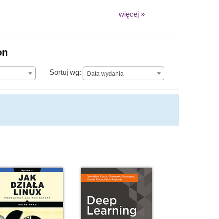
więcej »
on
Data wydania
Sortuj wg:
Data wydania