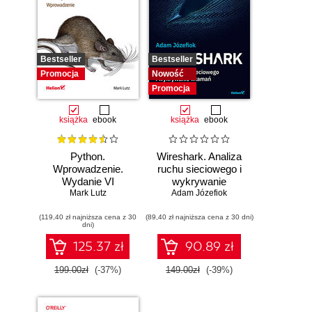
Bestseller
Bestseller
Promocja
Nowość
Promocja
książka
ebook
książka
ebook
Python.
Wireshark. Analiza
Wprowadzenie.
ruchu sieciowego i
Wydanie VI
wykrywanie
Mark Lutz
Adam Józefiok
włamań
(119,40 zł najniższa cena z 30
(89,40 zł najniższa cena z 30 dni)
dni)
125.37 zł
90.89 zł
199.00zł
(-37%)
149.00zł
(-39%)