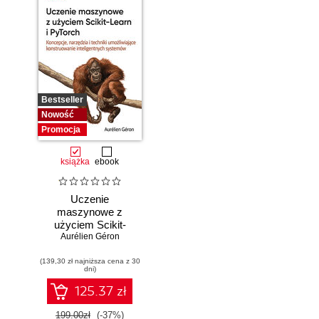
Bestseller
Nowość
Promocja
książka
ebook
Uczenie
maszynowe z
użyciem Scikit-
Learn i PyTorch.
Aurélien Géron
Koncepcje,
(139,30 zł najniższa cena z 30
narzędzia i techniki
dni)
umożliwiające
konstruowanie
125.37 zł
inteligentnych
systemów
199.00zł
(-37%)