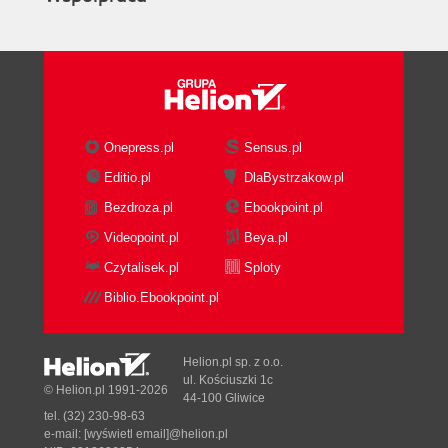
Onepress.pl
Sensus.pl
Editio.pl
DlaBystrzakow.pl
Bezdroza.pl
Ebookpoint.pl
Videopoint.pl
Beya.pl
Czytalisek.pl
Sploty
Biblio.Ebookpoint.pl
Helion.pl sp. z o.o.
ul. Kościuszki 1c
© Helion.pl 1991-2026
44-100 Gliwice
tel. (32) 230-98-63
e-mail:
[wyświetl email]@helion.pl