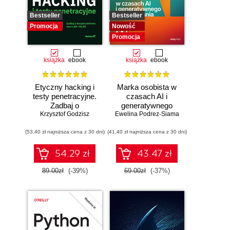
Bestseller
Bestseller
Promocja
Nowość
Promocja
książka
ebook
książka
ebook
Etyczny hacking i
Marka osobista w
testy penetracyjne.
czasach AI i
Zadbaj o
generatywnego
bezpieczeństwo
Krzysztof Godzisz
Ewelina Podrez-Siama
wyszukiwania
sieci LAN i WLAN
(53,40 zł najniższa cena z 30 dni)
(41,40 zł najniższa cena z 30 dni)
54.29 zł
43.47 zł
89.00zł
(-39%)
69.00zł
(-37%)