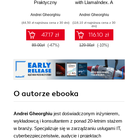
Praktyczny
with LlamaIndex. A
Proj
przewodnik po
practical guide to
skal
RAG i LLM
retrieval-
niez
Andrei Gheorghiu
Andrei Gheorghiu
Richard 
augmented
oprog
(44,50 zł najniższa cena z 30 dni)
(116,10 zł najniższa cena z 30
(34,50 zł naj
generation (RAG)
dni)
to enhance LLM
47.17 zł
116.10 zł
applications
89.00zł
(-47%)
129.00zł
(-10%)
69.0
O autorze
ebooka
Andrei Gheorghiu
jest doświadczonym inżynierem,
wykładowcą i konsultantem z ponad 20-letnim stażem
w branży. Specjalizuje się w zarządzaniu usługami IT,
cyberbezpieczeństwie, audycie i projektach