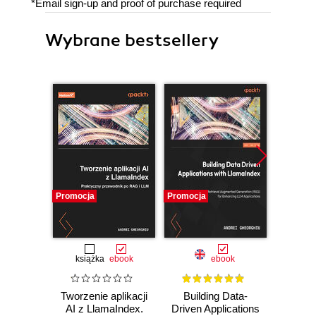
*Email sign-up and proof of purchase required
Wybrane bestsellery
Promocja
Promocja
Bestselle
Nowość
Promocj
książka
ebook
ebook
ksią
Tworzenie aplikacji
Building Data-
Arc
AI z LlamaIndex.
Driven Applications
syst