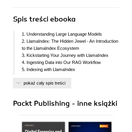
Spis treści
ebooka
1. Understanding Large Language Models
2. LlamaIndex: The Hidden Jewel - An Introduction
to the LlamaIndex Ecosystem
3. Kickstarting Your Journey with LlamaIndex
4. Ingesting Data into Our RAG Workflow
5. Indexing with LlamaIndex
6. Querying Our Data, Part 1 – Context Retrieval
pokaż cały spis treści
7. Querying Our Data, Part 2 – Postprocessing
and Response Synthesis
8. Building Faster and Smarter with Workflows
Packt Publishing - inne książki
9. Understanding Basic Agent Architectures
10. Exploring Advanced Agentic Use Cases
11. Customizing and Deploying Our LlamaIndex
Project