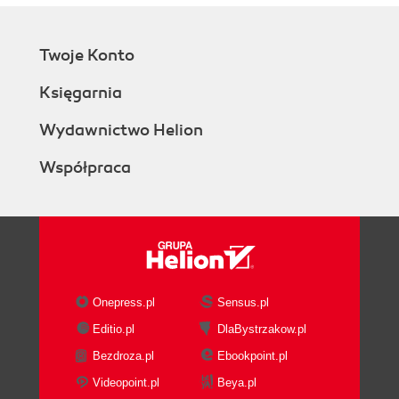
Twoje Konto
Księgarnia
Wydawnictwo Helion
Współpraca
Onepress.pl
Sensus.pl
Editio.pl
DlaBystrzakow.pl
Bezdroza.pl
Ebookpoint.pl
Videopoint.pl
Beya.pl