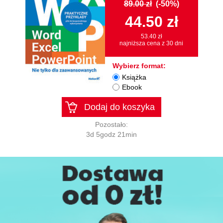
89.00 zł
(-50%)
44.50 zł
53.40 zł
najniższa cena z 30 dni
Wybierz format:
Książka
Ebook
Dodaj do koszyka
Pozostało:
3d 5godz 21min