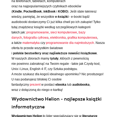
na telefonach, tabletach, komputerach
oraz na najpopularniejszych czytnikach ebooków
(
Kindle
,
PocketBook
,
inkBook
i
KOBO
). Jeśli stale łakniesz
wiedzy, pamiętaj, że wszystkie
e-książki
- e-booki bądź
audiobooki dostarczymy Ci już kilka chwil po ich zakupie! Tylko
tutaj znajdziesz książki według szczegółowych kategorii
takich jak:
programowanie
,
sieci komputerowe
,
bazy
danych
,
fotografia cyfrowa
,
elektronika
,
grafika komputerowa
,
a także
matematyka
czy
programowanie dla najmłodszych
. Nasza
oferta to przede wszystkim światowe
i
polskie bestsellery oraz najświeższe nowości książkowe
.
W naszych zbiorach mamy
tytuły
, których z pewnością
nie powinno zabraknąć na Twoim regale - takie jak Czysty kod,
Unix i Linux, English 4 IT, czy Sztuka podstępu.
A może szukasz dla kogoś idealnego upominku? Nic prostszego!
U nas podarujesz bliskiej Ci osobie
fantastyczny
prezent
w postaci
ebooka
lub
audiobooka
,
wraz z dołączoną do niego e-kartką!
Wydawnictwo Helion - najlepsze książki
informatyczne
Wydawnictwo Helion
to lider specjalizujący się w
literaturze