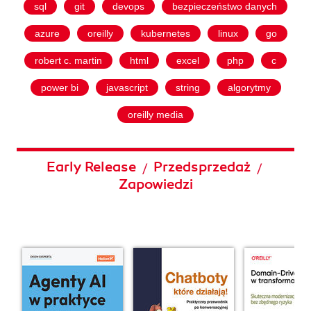
sql
git
devops
bezpieczeństwo danych
azure
oreilly
kubernetes
linux
go
robert c. martin
html
excel
php
c
power bi
javascript
string
algorytmy
oreilly media
Early Release
Przedsprzedaż
/
/
Zapowiedzi