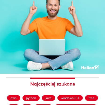
Najczęściej szukane
pwn
python
java
windows 8.1
free