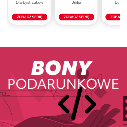
Dla bystrzaków
Biblia
Eduka
ZOBACZ SERIĘ
ZOBACZ SERIĘ
ZOBACZ 