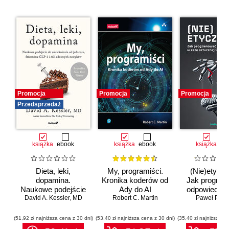
Promocja
Promocja
Promocja
Przedsprzedaż
książka
ebook
książka
ebook
książka
eb
Dieta, leki,
My, programiści.
(Nie)etyczn
dopamina.
Kronika koderów od
Jak progra
Naukowe podejście
Ady do AI
odpowiedzia
do uzależnienia od
David A. Kessler
,
MD
Robert C. Martin
erze sztuc
Paweł Półto
jedzenia, fenomenu
inteligenc
GLP-1 i roli
(51,92 zł najniższa cena z 30 dni)
(53,40 zł najniższa cena z 30 dni)
(35,40 zł najniższa ce
zdrowych nawyków