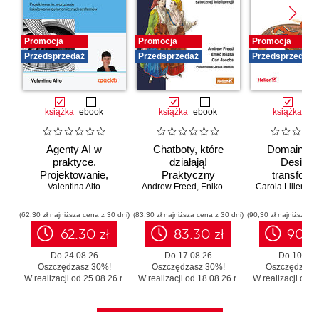
Promocja
Promocja
Promocja
Przedsprzedaż
Przedsprzedaż
Przedsprzedaż
książka
ebook
książka
ebook
książka
eb
Agenty AI w
Chatboty, które
Domain-Dr
praktyce.
działają!
Design 
Projektowanie,
Praktyczny
transforma
wdrażanie i
Valentina Alto
Andrew Freed
przewodnik po
,
Eniko Rozsa
,
Cari Jacobs
Carola Lilientha
systemó
skalowanie
konwersacyjnej
Skutecz
autonomicznych
sztucznej
moderniza
(62,30 zł najniższa cena z 30 dni)
(83,30 zł najniższa cena z 30 dni)
(90,30 zł najniższa ce
systemów
inteligencji
legacy b
62.30 zł
83.30 zł
90.3
zbędnego r
Do 24.08.26
Do 17.08.26
Do 10.08.
Oszczędzasz 30%!
Oszczędzasz 30%!
Oszczędzasz
W realizacji od 25.08.26 r.
W realizacji od 18.08.26 r.
W realizacji od 11