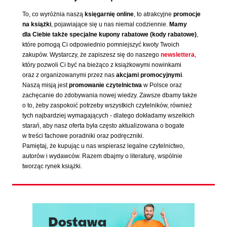
To, co wyróżnia naszą
księgarnię online
, to atrakcyjne
promocje
na książki
, pojawiające się u nas niemal codziennie.
Mamy
dla Ciebie także specjalne kupony rabatowe (kody rabatowe)
,
które pomogą Ci odpowiednio pomniejszyć kwoty Twoich
zakupów. Wystarczy, że zapiszesz się do naszego
newslettera
,
który pozwoli Ci być na bieżąco z książkowymi nowinkami
oraz z organizowanymi przez nas
akcjami promocyjnymi
.
Naszą misją jest
promowanie czytelnictwa
w Polsce oraz
zachęcanie do zdobywania nowej wiedzy. Zawsze dbamy także
o to, żeby zaspokoić potrzeby wszystkich czytelników, również
tych najbardziej wymagających - dlatego dokładamy wszelkich
starań, aby nasz oferta była często aktualizowana o bogate
w treści fachowe poradniki oraz podręczniki.
Pamiętaj, że kupując u nas wspierasz legalne czytelnictwo,
autorów i wydawców. Razem dbajmy o literaturę, wspólnie
tworząc rynek książki.