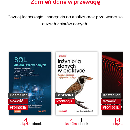
Zamień dane w przewagę
Poznaj technologie i narzędzia do analizy oraz przetwarzania
dużych zbiorów danych.
Bestseller
Bestseller
Bestseller
Nowość
Promocja
Nowość
Promocja
Promocja
książka
ebook
książka
ebook
książka
eb