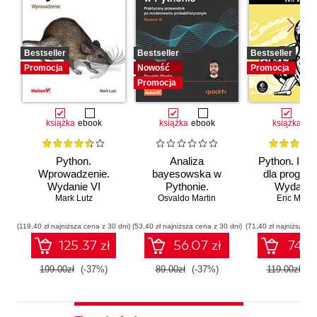
Bestseller
Bestseller
Bestseller
Promocja
Nowość
Promocja
Promocja
książka
ebook
książka
ebook
książka
eb
Python.
Analiza
Python. Inst
Wprowadzenie.
bayesowska w
dla program
Wydanie VI
Pythonie.
Wydanie I
Mark Lutz
Osvaldo Martin
Praktyczny
Eric Matth
przewodnik po
modelowaniu
(119,40 zł najniższa cena z 30 dni)
(53,40 zł najniższa cena z 30 dni)
(71,40 zł najniższa ce
probabilistycznym.
125.37 zł
56.07 zł
74.97
Wydanie III
199.00zł
(-37%)
89.00zł
(-37%)
119.00zł
(-