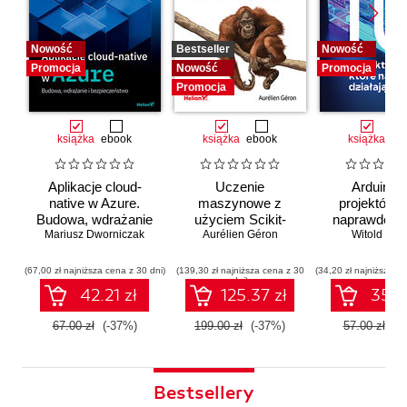
Nowość
Bestseller
Nowość
Promocja
Nowość
Promocja
Promocja
książka
ebook
książka
ebook
książka
eb
Aplikacje cloud-
Uczenie
Arduino. 
native w Azure.
maszynowe z
projektów, 
Budowa, wdrażanie
użyciem Scikit-
naprawdę dz
i bezpieczeństwo
Mariusz Dworniczak
Learn i PyTorch.
Aurélien Géron
Witold Wro
Koncepcje,
narzędzia i techniki
(67,00 zł najniższa cena z 30 dni)
(139,30 zł najniższa cena z 30
(34,20 zł najniższa ce
dni)
umożliwiające
42.21 zł
125.37 zł
35.91
konstruowanie
inteligentnych
67.00 zł
(-37%)
199.00 zł
(-37%)
57.00 zł
(-
systemów
Bestsellery