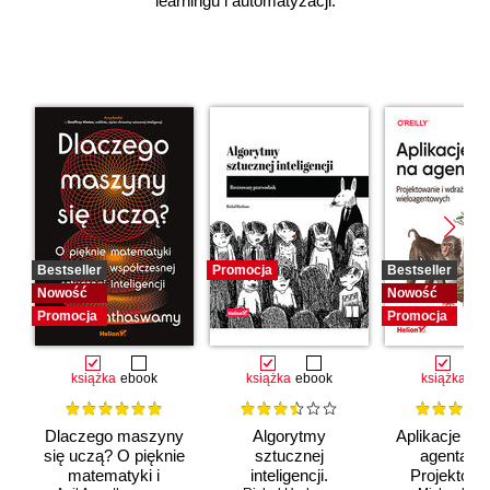
learningu i automatyzacji.
Bestseller
Promocja
Bestseller
Nowość
Nowość
Promocja
Promocja
książka
ebook
książka
ebook
książka
eb
Dlaczego maszyny
Algorytmy
Aplikacje opa
się uczą? O pięknie
sztucznej
agentach 
matematyki i
inteligencji.
Projektowan