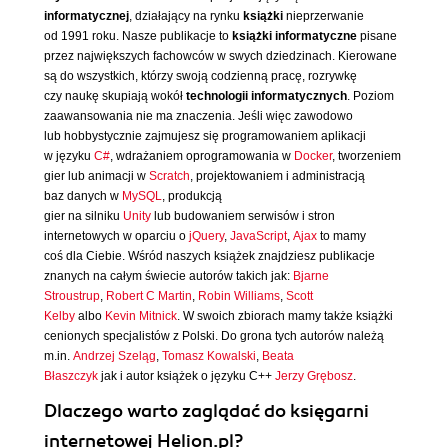
informatycznej
, działający na rynku
książki
nieprzerwanie
od 1991 roku. Nasze publikacje to
książki informatyczne
pisane
przez największych fachowców w swych dziedzinach. Kierowane
są do wszystkich, którzy swoją codzienną pracę, rozrywkę
czy naukę skupiają wokół
technologii informatycznych
. Poziom
zaawansowania nie ma znaczenia. Jeśli więc zawodowo
lub hobbystycznie zajmujesz się programowaniem aplikacji
w języku
C#
, wdrażaniem oprogramowania w
Docker
, tworzeniem
gier lub animacji w
Scratch
, projektowaniem i administracją
baz danych w
MySQL
, produkcją
gier na silniku
Unity
lub budowaniem serwisów i stron
internetowych w oparciu o
jQuery
,
JavaScript
,
Ajax
to mamy
coś dla Ciebie. Wśród naszych książek znajdziesz publikacje
znanych na całym świecie autorów takich jak:
Bjarne
Stroustrup
,
Robert C Martin
,
Robin Williams
,
Scott
Kelby
albo
Kevin Mitnick
. W swoich zbiorach mamy także książki
cenionych specjalistów z Polski. Do grona tych autorów należą
m.in.
Andrzej Szeląg
,
Tomasz Kowalski
,
Beata
Błaszczyk
jak i autor książek o języku C++
Jerzy Grębosz
.
Dlaczego warto zaglądać do księgarni
internetowej Helion.pl?