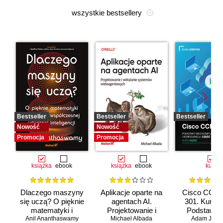
wszystkie bestsellery
Bestseller
Bestseller
Bestseller
Nowość
Nowość
Promocja
Promocja
książka
ebook
książka
ebook
kurs
Dlaczego maszyny
Aplikacje oparte na
Cisco CCNA
się uczą? O pięknie
agentach AI.
301. Kurs v
matematyki i
Projektowanie i
Podstawy s
Anil Ananthaswamy
działaniu
Michael Albada
wdrażanie
komputerow
Adam Józef