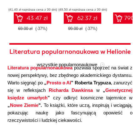
współczesnej
systemów
konfigura
sztucznej
wieloagentowych
(41,40 zł najniższa cena z 30 dni)
(49,50 zł najniższa cena z 30 dni)
inteligencji
43.47 zł
62.37 zł
790.0
69.00 zł
(-37%)
99.00 zł
(-37%)
Literatura popularnonaukowa w Helionie
wszystkie popularnonaukowe
Literatura popularnonaukowa
pozwala spojrzeć na świat z
nowej perspektywy, bez zbędnego akademickiego dystansu.
Warto sięgnąć po
„
Prosto o AI
” Roberta Trypuza
, zanurzyć
się w refleksjach
Richarda Dawkinsa
w
„
Genetycznej
księdze umarłych
”
czy odkryć kosmiczne tajemnice w
„
Nowe Ziemie
".
To książki, które uczą, inspirują i wciągają,
pokazując naukę jako fascynującą opowieść o
rzeczywistości i ludzkiej ciekawości.