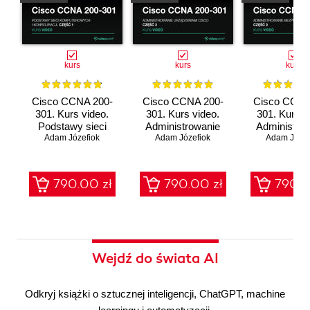
kurs
kurs
kurs
Cisco CCNA 200-
Cisco CCNA 200-
Cisco CCNA
301. Kurs video.
301. Kurs video.
301. Kurs v
Podstawy sieci
Administrowanie
Administro
komputerowych i
Adam Józefiok
urządzeniami Cisco
Adam Józefiok
bezpieczeń
Adam Józef
konfiguracji
sieci
790.00 zł
790.00 zł
790.0
Wejdź do świata AI
Odkryj książki o sztucznej inteligencji, ChatGPT, machine