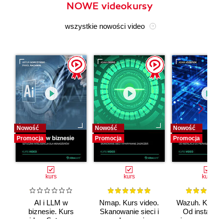
NOWE videokursy
wszystkie nowości video
Nowość
Nowość
Nowość
Promocja
Promocja
Promocja
kurs
kurs
kurs
AI i LLM w
Nmap. Kurs video.
Wazuh. Kurs 
biznesie. Kurs
Skanowanie sieci i
Od instalac