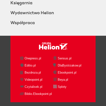
Księgarnia
Wydawnictwo Helion
Współpraca
Onepress.pl
Sensus.pl
Editio.pl
DlaBystrzakow.pl
Bezdroza.pl
Ebookpoint.pl
Videopoint.pl
Beya.pl
Czytalisek.pl
Sploty
Biblio.Ebookpoint.pl