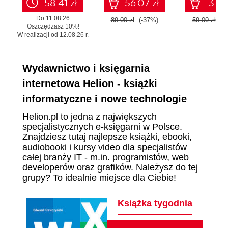
58.41 zł
56.07 zł
37.17
Do 11.08.26
89.00 zł
(-37%)
59.00 zł
(-
Oszczędzasz 10%!
W realizacji od 12.08.26 r.
Wydawnictwo i księgarnia
internetowa Helion - książki
informatyczne i nowe technologie
Helion.pl to jedna z największych
specjalistycznych e-księgarni w Polsce.
Znajdziesz tutaj najlepsze książki, ebooki,
audiobooki i kursy video dla specjalistów
całej branży IT - m.in. programistów, web
developerów oraz grafików. Należysz do tej
grupy? To idealnie miejsce dla Ciebie!
Książka tygodnia