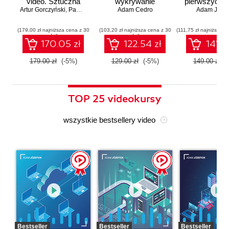
video. Sztuczna
wykrywanie
pierwszych a
Artur Gorczyński
inteligencja dla
,
Paweł Rachwał
Adam Cedro
zagrożeń
Adam Józef
menadżerów
(179,00 zł najniższa cena z 30
(103,20 zł najniższa cena z 30
(111,75 zł najniższa c
dni)
dni)
170.05 zł
122.54 zł
141.5
179.00 zł
(-5%)
129.00 zł
(-5%)
149.00 zł
(
TOP 25 videokursy
wszystkie bestsellery video
Bestseller
Bestseller
Bestseller