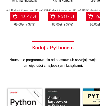
Anil Ananthaswamy
działaniu
Rishal Hurbans
Ilustrowany
Michael Alb
wdrażan
współczesnej
przewodnik
system
sztucznej
wieloagent
(41,40 zł najniższa cena z 30 dni)
(53,40 zł najniższa cena z 30 dni)
(49,50 zł najniższa ce
inteligencji
43.47 zł
56.07 zł
62.37
69.00zł
(-37%)
89.00zł
(-37%)
99.00zł
(-3
Koduj z Pythonem
Naucz się programowania od podstaw lub rozwijaj swoje
umiejętności z najlepszymi książkami.